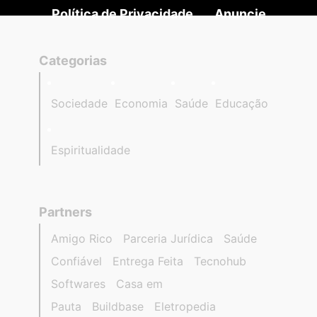
Política de Privacidade
Anuncie
Categorias
Sociedade
Economia
Saúde
Educação
Espiritualidade
Partners
Amigo Rico
Parceria Jurídica
Saúde
Confiável
Entrega Feita
Tecnohub
Softwares
Casa em
Pauta
Buildbase
Eletropedia