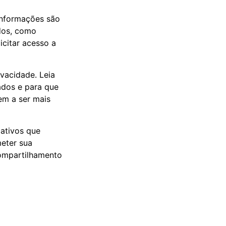
 informações são
dos, como
citar acesso a
vacidade. Leia
ados e para que
em a ser mais
cativos que
eter sua
compartilhamento