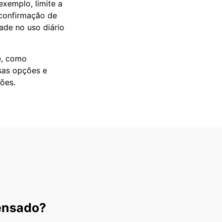
xemplo, limite a
 confirmação de
ade no uso diário
e, como
sas opções e
ões.
ensado?