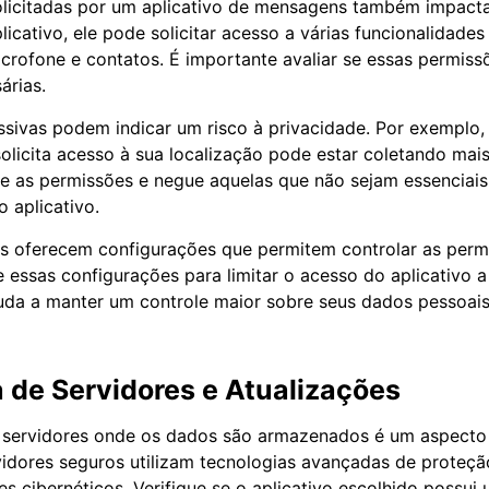
olicitadas por um aplicativo de mensagens também impacta
licativo, ele pode solicitar acesso a várias funcionalidades
rofone e contatos. É importante avaliar se essas permiss
árias.
sivas podem indicar um risco à privacidade. Por exemplo,
licita acesso à sua localização pode estar coletando mai
se as permissões e negue aquelas que não sejam essenciais
 aplicativo.
os oferecem configurações que permitem controlar as perm
ze essas configurações para limitar o acesso do aplicativo 
ajuda a manter um controle maior sobre seus dados pessoais
 de Servidores e Atualizações
 servidores onde os dados são armazenados é um aspecto 
vidores seguros utilizam tecnologias avançadas de proteçã
s cibernéticos. Verifique se o aplicativo escolhido possui