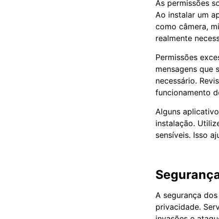
As permissões s
Ao instalar um ap
como câmera, mic
realmente necess
Permissões exces
mensagens que so
necessário. Revi
funcionamento do
Alguns aplicativ
instalação. Utili
sensíveis. Isso 
Segurança
A segurança dos
privacidade. Ser
invasões e ataque