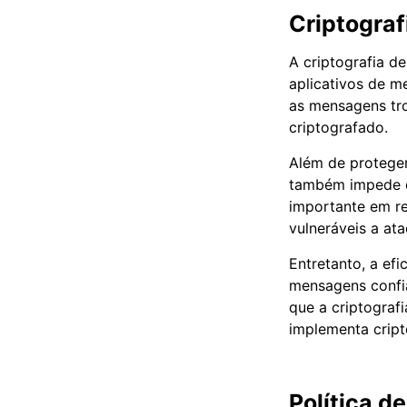
Criptograf
A criptografia d
aplicativos de m
as mensagens tr
criptografado.
Além de proteger
também impede qu
importante em r
vulneráveis a ata
Entretanto, a ef
mensagens confiá
que a criptografi
implementa cript
Política d