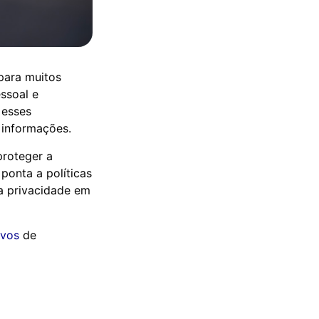
para muitos
ssoal e
 esses
 informações.
proteger a
ponta a políticas
da privacidade em
ivos
de