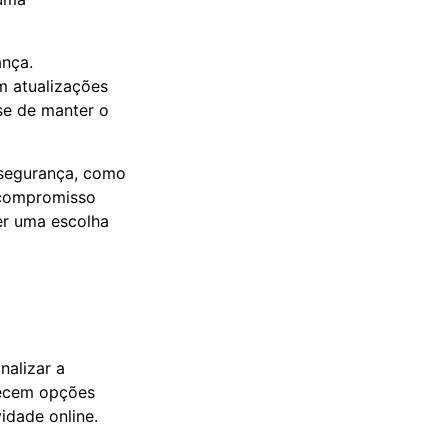
ança.
 atualizações
-se de manter o
 segurança, como
 compromisso
er uma escolha
nalizar a
recem opções
vidade online.