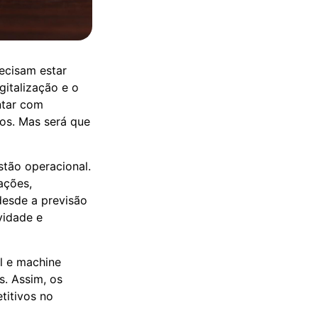
ecisam estar
gitalização e o
ntar com
ros. Mas será que
tão operacional.
ações,
desde a previsão
vidade e
al e machine
s. Assim, os
titivos no