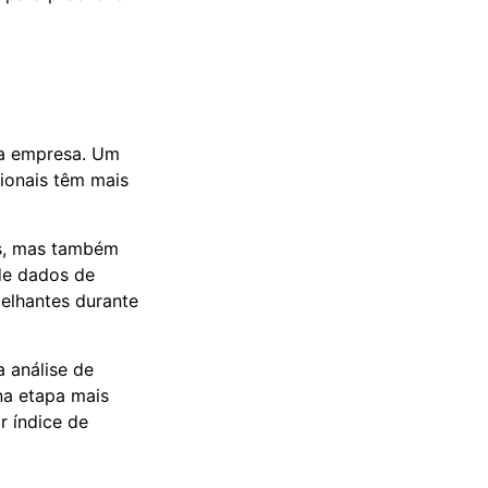
da empresa. Um
sionais têm mais
os, mas também
de dados de
elhantes durante
 análise de
na etapa mais
r índice de