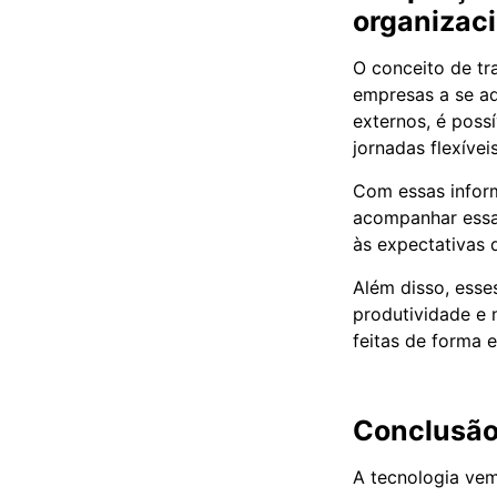
organizac
O conceito de tr
empresas a se ad
externos, é poss
jornadas flexíve
Com essas inform
acompanhar essas
às expectativas
Além disso, ess
produtividade e 
feitas de forma 
Conclusã
A tecnologia ve