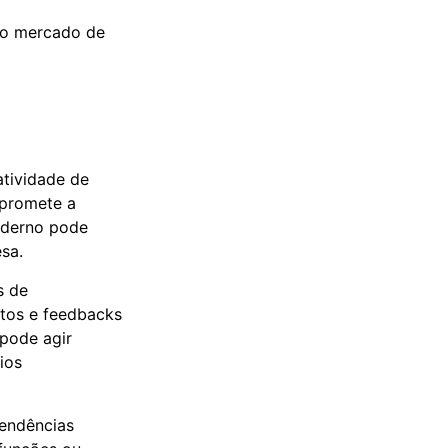
no mercado de
atividade de
mpromete a
oderno pode
sa.
s de
tos e feedbacks
pode agir
ios
tendências