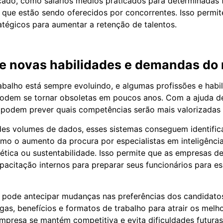
cado, como salários médios praticados para determinadas 
 que estão sendo oferecidos por concorrentes. Isso permi
ratégicos para aumentar a retenção de talentos.
de novas habilidades e demandas do
balho está sempre evoluindo, e algumas profissões e habi
podem se tornar obsoletas em poucos anos. Com a ajuda d
podem prever quais competências serão mais valorizadas 
des volumes de dados, esses sistemas conseguem identific
mo o aumento da procura por especialistas em inteligência a
ética ou sustentabilidade. Isso permite que as empresas 
acitação internos para preparar seus funcionários para e
 pode antecipar mudanças nas preferências dos candidatos
gas, benefícios e formatos de trabalho para atrair os melho
mpresa se mantém competitiva e evita dificuldades futura