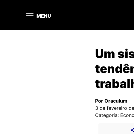
MENU
Um sis
tendê
trabal
Por Oraculum
3 de fevereiro d
Categoria: Econ