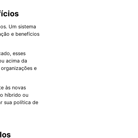
ícios
ntos. Um sistema
ção e benefícios
cado, esses
ou acima da
s organizações e
.
te às novas
o híbrido ou
 sua política de
los