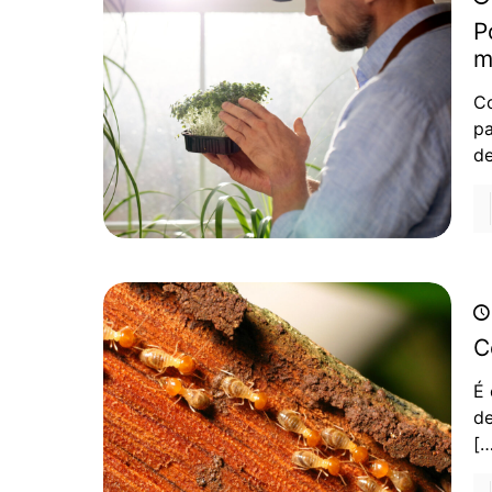
P
m
Co
pa
de
C
É 
de
[…