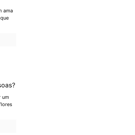
em ama
 que
soas?
r um
flores