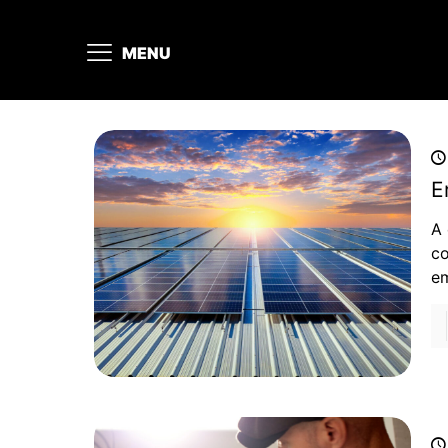
MENU
E
A 
co
em