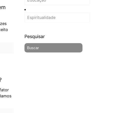
Educação
rem
Espiritualidade
azes
ceito
Pesquisar
?
fator
alamos