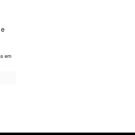
 e
as em