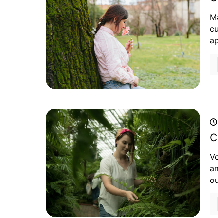
Ma
cu
ap
C
Vo
am
o