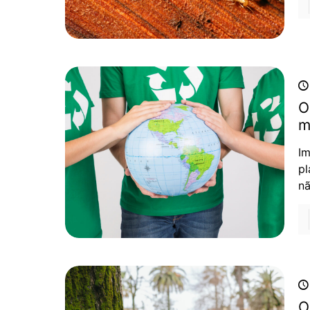
O
m
Im
pl
nã
O