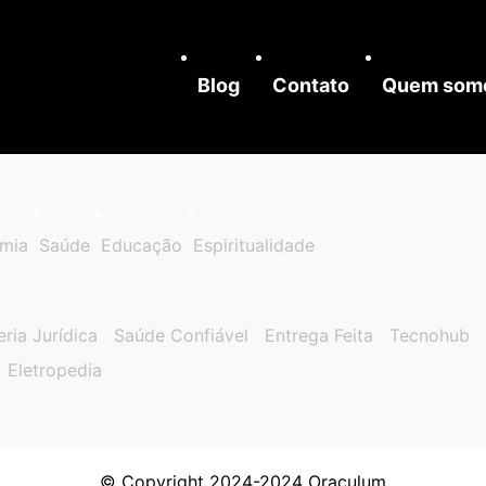
Blog
Contato
Quem som
mia
Saúde
Educação
Espiritualidade
eria Jurídica
Saúde Confiável
Entrega Feita
Tecnohub
Eletropedia
© Copyright 2024-2024 Oraculum