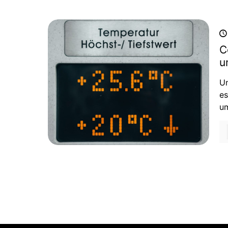
C
u
Um
es
um