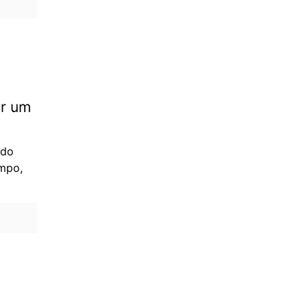
or um
 do
empo,