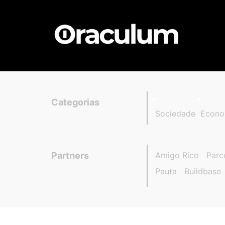
Categorias
Sociedade
Econo
Partners
Amigo Rico
Parc
Pauta
Buildbase