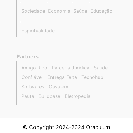
Sociedade
Economia
Saúde
Educação
Espiritualidade
Partners
Amigo Rico
Parceria Jurídica
Saúde
Confiável
Entrega Feita
Tecnohub
Softwares
Casa em
Pauta
Buildbase
Eletropedia
© Copyright 2024-2024 Oraculum