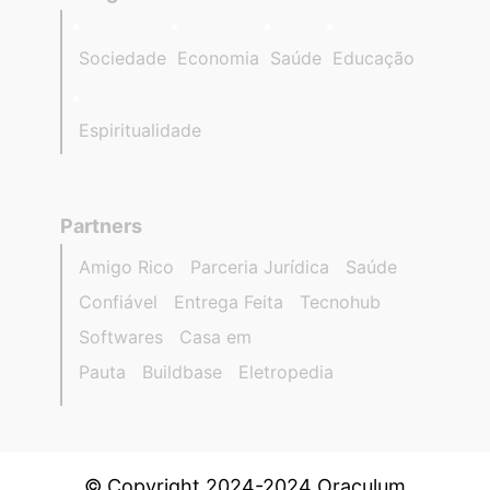
Sociedade
Economia
Saúde
Educação
Espiritualidade
Partners
Amigo Rico
Parceria Jurídica
Saúde
Confiável
Entrega Feita
Tecnohub
Softwares
Casa em
Pauta
Buildbase
Eletropedia
© Copyright 2024-2024 Oraculum