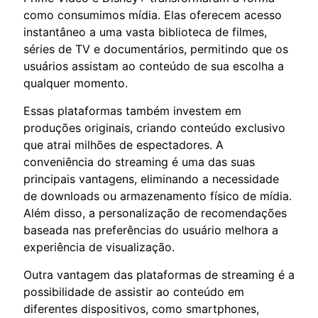
como consumimos mídia. Elas oferecem acesso
instantâneo a uma vasta biblioteca de filmes,
séries de TV e documentários, permitindo que os
usuários assistam ao conteúdo de sua escolha a
qualquer momento.
Essas plataformas também investem em
produções originais, criando conteúdo exclusivo
que atrai milhões de espectadores. A
conveniência do streaming é uma das suas
principais vantagens, eliminando a necessidade
de downloads ou armazenamento físico de mídia.
Além disso, a personalização de recomendações
baseada nas preferências do usuário melhora a
experiência de visualização.
Outra vantagem das plataformas de streaming é a
possibilidade de assistir ao conteúdo em
diferentes dispositivos, como smartphones,