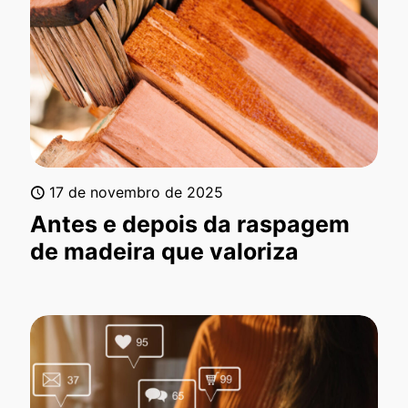
17 de novembro de 2025
Antes e depois da raspagem
de madeira que valoriza