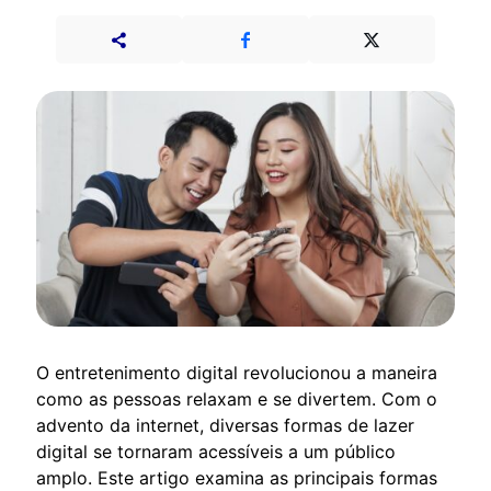
O entretenimento digital revolucionou a maneira
como as pessoas relaxam e se divertem. Com o
advento da internet, diversas formas de lazer
digital se tornaram acessíveis a um público
amplo. Este artigo examina as principais formas