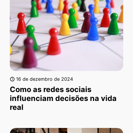
16 de dezembro de 2024
Como as redes sociais
influenciam decisões na vida
real