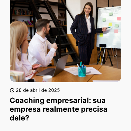
28 de abril de 2025
Coaching empresarial: sua
empresa realmente precisa
dele?