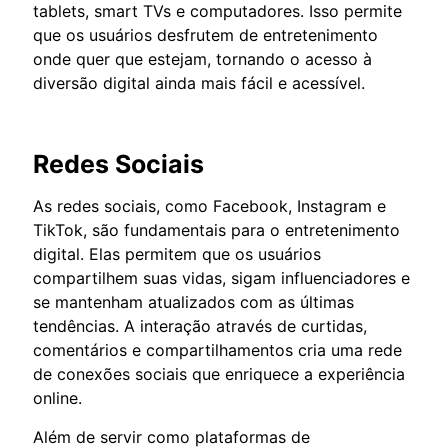
tablets, smart TVs e computadores. Isso permite
que os usuários desfrutem de entretenimento
onde quer que estejam, tornando o acesso à
diversão digital ainda mais fácil e acessível.
Redes Sociais
As redes sociais, como Facebook, Instagram e
TikTok, são fundamentais para o entretenimento
digital. Elas permitem que os usuários
compartilhem suas vidas, sigam influenciadores e
se mantenham atualizados com as últimas
tendências. A interação através de curtidas,
comentários e compartilhamentos cria uma rede
de conexões sociais que enriquece a experiência
online.
Além de servir como plataformas de