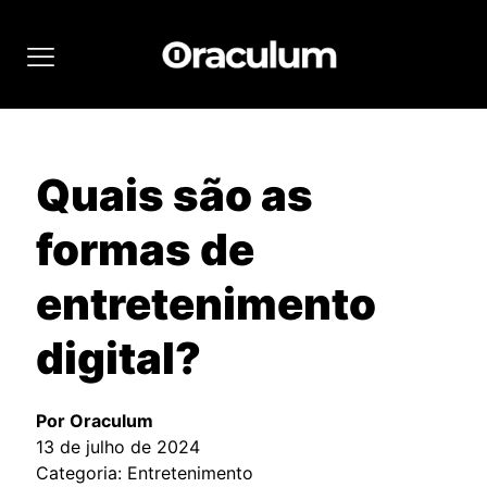
Quais são as
formas de
entretenimento
digital?
Por Oraculum
13 de julho de 2024
Categoria: Entretenimento