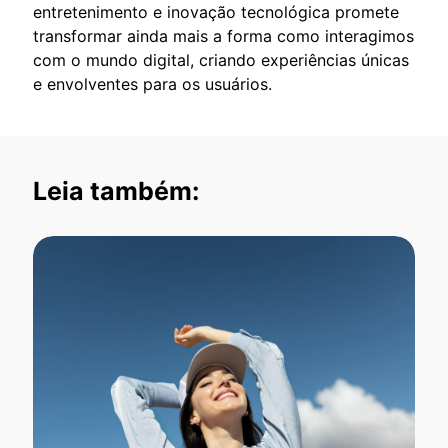
entretenimento e inovação tecnológica promete
transformar ainda mais a forma como interagimos
com o mundo digital, criando experiências únicas
e envolventes para os usuários.
Leia também: