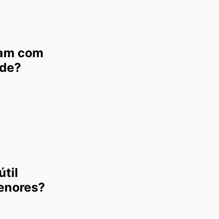
zam com
ade?
útil
enores?