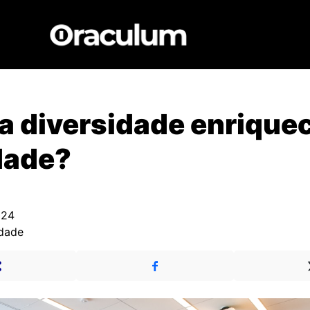
a diversidade enrique
dade?
024
edade