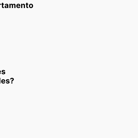
ortamento
es
des?