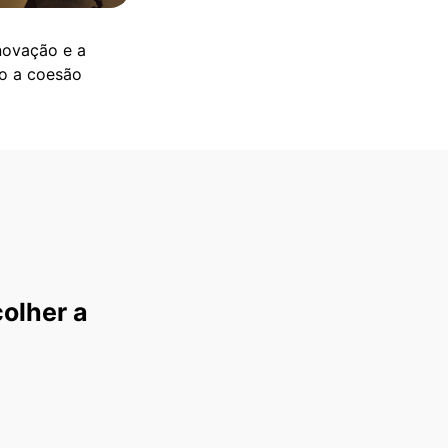
inovação e a
do a coesão
olher a