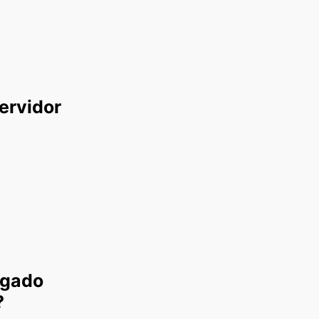
ervidor
ogado
?