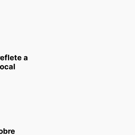
eflete a
local
sobre