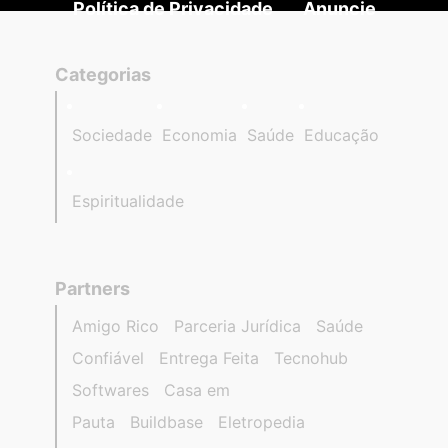
Política de Privacidade
Anuncie
Categorias
Sociedade
Economia
Saúde
Educação
Espiritualidade
Partners
Amigo Rico
Parceria Jurídica
Saúde
Confiável
Entrega Feita
Tecnohub
Softwares
Casa em
Pauta
Buildbase
Eletropedia