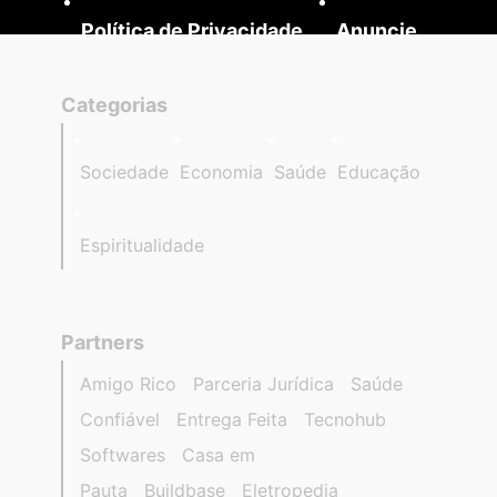
Política de Privacidade
Anuncie
Categorias
Sociedade
Economia
Saúde
Educação
Espiritualidade
Partners
Amigo Rico
Parceria Jurídica
Saúde
Confiável
Entrega Feita
Tecnohub
Softwares
Casa em
Pauta
Buildbase
Eletropedia