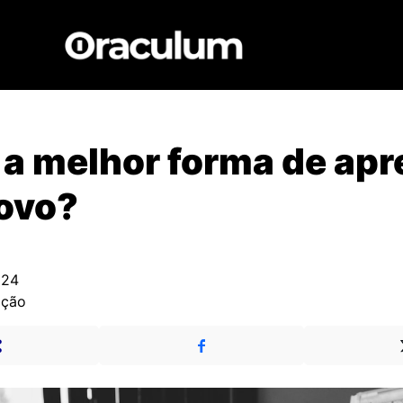
 a melhor forma de ap
novo?
024
ação