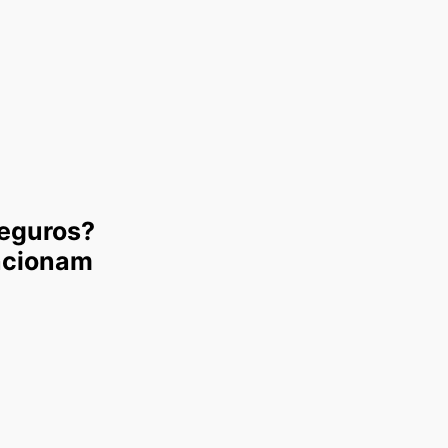
seguros?
ncionam