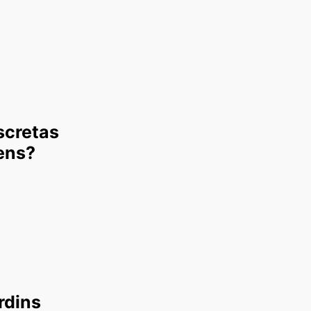
scretas
ens?
rdins