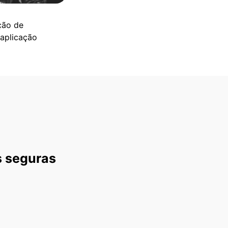
ção de
 aplicação
s seguras