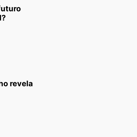
futuro
l?
ho revela