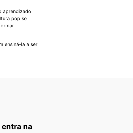
o aprendizado
ltura pop se
formar
m ensiná-la a ser
 entra na