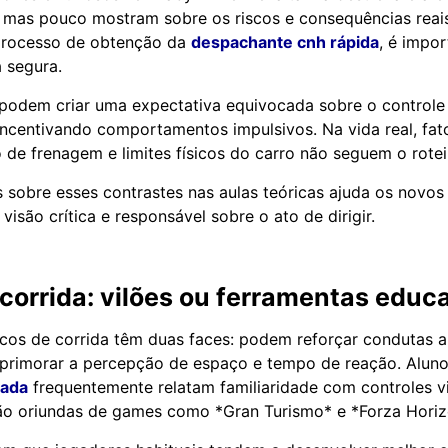
 mas pouco mostram sobre os riscos e consequências reais
processo de obtenção da
despachante cnh rápida
, é impor
a segura.
 podem criar uma expectativa equivocada sobre o controle
 incentivando comportamentos impulsivos. Na vida real, fa
 de frenagem e limites físicos do carro não seguem o rote
es sobre esses contrastes nas aulas teóricas ajuda os novos
isão crítica e responsável sobre o ato de dirigir.
orrida: vilões ou ferramentas educ
icos de corrida têm duas faces: podem reforçar condutas a
aprimorar a percepção de espaço e tempo de reação. Alun
tada
frequentemente relatam familiaridade com controles v
ão oriundas de games como *Gran Turismo* e *Forza Horiz