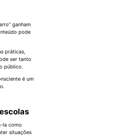
carro” ganham
conteúdo pode
s práticas,
pode ser tanto
o público.
onsciente é um
o.
oescolas
á-la como
ater situações