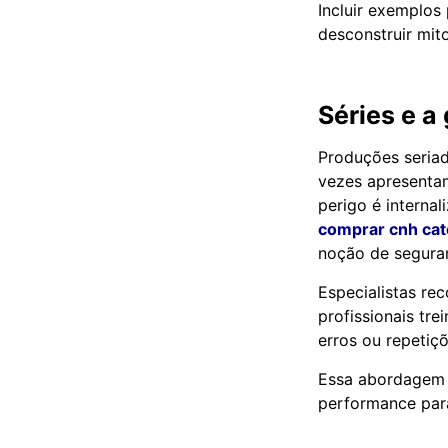
Incluir exemplos
desconstruir mit
Séries e a
Produções seriad
vezes apresenta
perigo é interna
comprar cnh cat
noção de segura
Especialistas r
profissionais tre
erros ou repetiç
Essa abordagem c
performance para