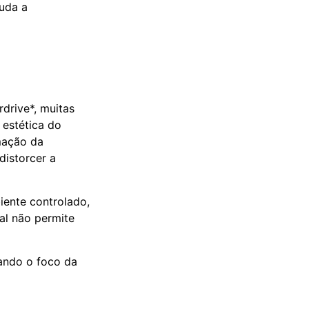
juda a
drive*, muitas
estética do
mação da
distorcer a
ente controlado,
eal não permite
cando o foco da