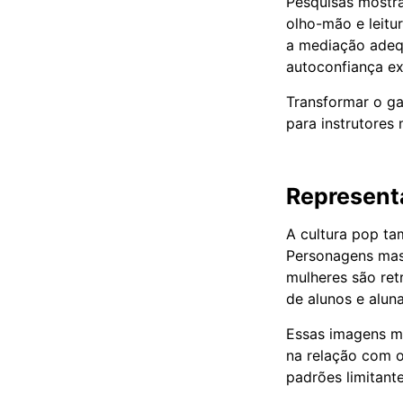
Pesquisas mostr
olho-mão e leitu
a mediação adequ
autoconfiança ex
Transformar o ga
para instrutores
Represent
A cultura pop ta
Personagens mas
mulheres são re
de alunos e alu
Essas imagens mi
na relação com o
padrões limitant