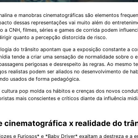
nalina e manobras cinematográficas são elementos frequen
acto dessas representações vai muito além do entretenim
o a CNH, filmes, séries e games de corrida podem influenci
irigir quanto a percepção distorcida de risco.
ologia do trânsito apontam que a exposição constante a 
ídia tende a criar uma sensação de normalidade sobre o 
apassagens perigosas e desrespeito às regras. Ao mesmo t
gos realistas podem ser aliados no desenvolvimento de ha
ando usados de forma pedagógica.
cultura pop molda os hábitos e crenças dos novos condut
istas mais conscientes e críticos diante da influência midi
 cinematográfica x realidade do trâ
ozes e Furiosos* e *Baby Driver* exaltam a destreza e a 