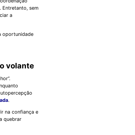
 coordenação
. Entretanto, sem
ciar a
a oportunidade
o volante
hor”.
enquanto
autopercepção
rada
.
ir na confiança e
ra quebrar