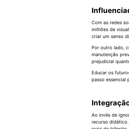
Influencia
Com as redes soc
milhões de visua
criar um senso d
Por outro lado, 
manutenção preven
prejudicial quan
Educar os futuro
passo essencial 
Integração
Ao invés de igno
recurso didático.
reais de trânsito