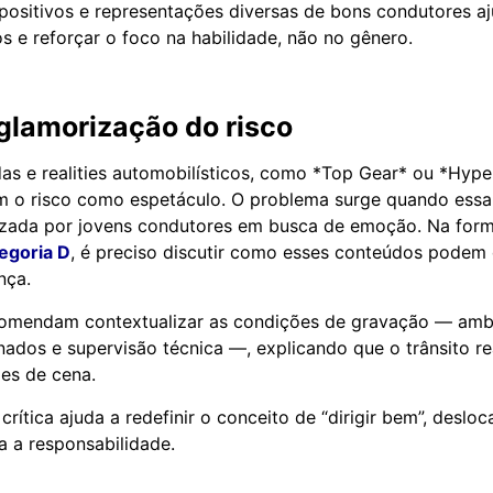
 positivos e representações diversas de bons condutores a
os e reforçar o foco na habilidade, não no gênero.
 glamorização do risco
as e realities automobilísticos, como *Top Gear* ou *Hyper
m o risco como espetáculo. O problema surge quando essa 
lizada por jovens condutores em busca de emoção. Na for
egoria D
, é preciso discutir como esses conteúdos podem 
nça.
ecomendam contextualizar as condições de gravação — ambi
inados e supervisão técnica —, explicando que o trânsito r
ões de cena.
rítica ajuda a redefinir o conceito de “dirigir bem”, deslo
 a responsabilidade.