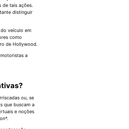
 de tais ações.
tante distinguir
 do veículo em
tores como
iro de Hollywood.
 motoristas a
ativas?
rriscadas ou, se
os que buscam a
irtuais e noções
on*.