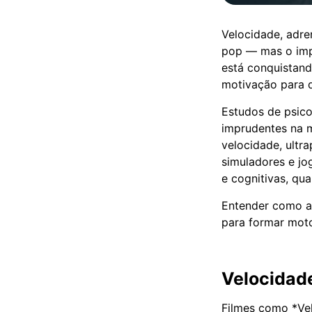
Velocidade, adre
pop — mas o imp
está conquistand
motivação para d
Estudos de psic
imprudentes na m
velocidade, ultr
simuladores e jo
e cognitivas, qu
Entender como a 
para formar motor
Velocidade
Filmes como *Vel