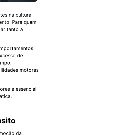
tes na cultura
ento. Para quem
ar tanto a
comportamentos
excesso de
empo,
bilidades motoras
ores é essencial
ática.
nsito
emoção da