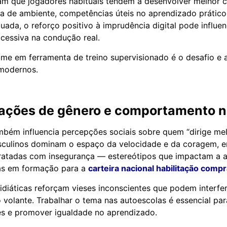
am que jogadores habituais tendem a desenvolver melhor
ra de ambiente, competências úteis no aprendizado prático
ada, o reforço positivo à imprudência digital pode influen
cessiva na condução real.
me em ferramenta de treino supervisionado é o desafio e 
 modernos.
ações de gênero e comportamento n
mbém influencia percepções sociais sobre quem “dirige mel
culinos dominam o espaço da velocidade e da coragem, 
tratadas com insegurança — estereótipos que impactam a 
nas em formação para a
carteira nacional habilitação comp
diáticas reforçam vieses inconscientes que podem interfer
 volante. Trabalhar o tema nas autoescolas é essencial pa
es e promover igualdade no aprendizado.