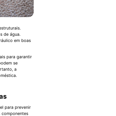
struturais.
s de água.
ráulico em boas
is para garantir
 podem se
rtanto, a
méstica.
as
el para prevenir
os componentes