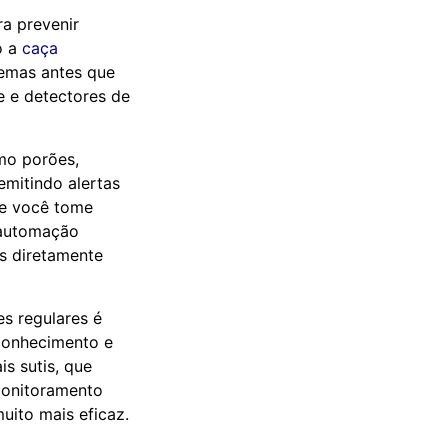
a prevenir
o a
caça
lemas antes que
 e detectores de
mo porões,
emitindo alertas
ue você tome
 automação
es diretamente
es regulares é
conhecimento e
s sutis, que
monitoramento
uito mais eficaz.