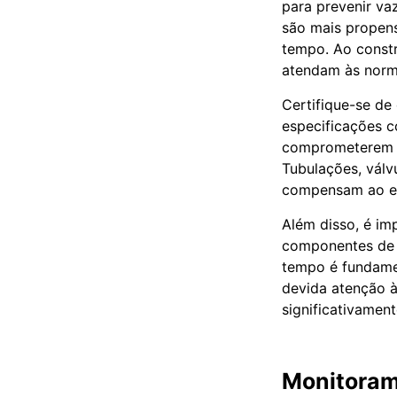
para prevenir v
são mais propens
tempo. Ao constr
atendam às norma
Certifique-se de 
especificações co
comprometerem o
Tubulações, válv
compensam ao ev
Além disso, é im
componentes de a
tempo é fundamen
devida atenção à
significativamen
Monitoram