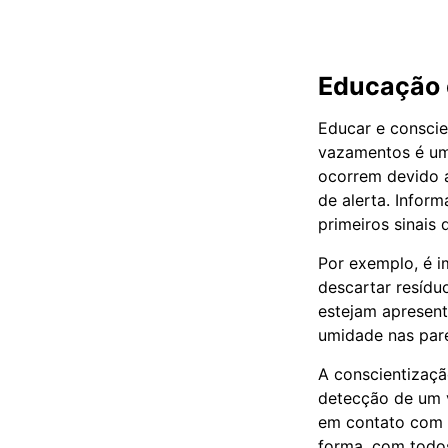
Educação 
Educar e conscie
vazamentos é uma
ocorrem devido a
de alerta. Infor
primeiros sinais
Por exemplo, é i
descartar resíduo
estejam apresenta
umidade nas pare
A conscientizaç
detecção de um 
em contato com p
forma, com todos