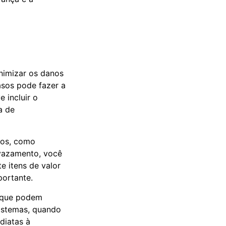
inimizar os danos
sos pode fazer a
 incluir o
a de
dos, como
 vazamento, você
 itens de valor
ortante.
o que podem
istemas, quando
diatas à