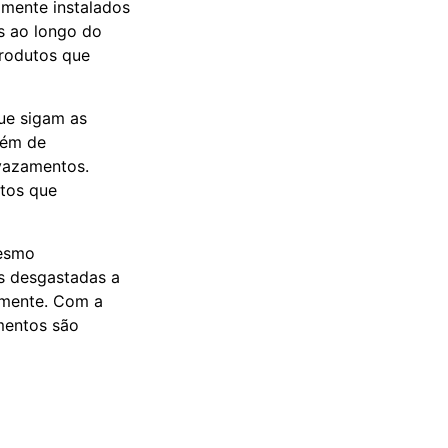
mente instalados
s ao longo do
produtos que
que sigam as
além de
vazamentos.
ntos que
Mesmo
as desgastadas a
amente. Com a
amentos são