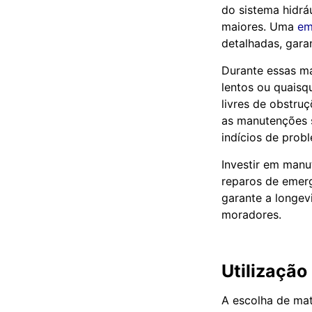
do sistema hidrá
maiores. Uma
em
detalhadas, gara
Durante essas ma
lentos ou quaisq
livres de obstr
as manutenções 
indícios de prob
Investir em manu
reparos de emer
garante a longev
moradores.
Utilizaçã
A escolha de mat