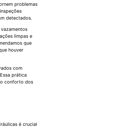
 tornem problemas
 inspeções
am detectados.
, vazamentos
lações limpas e
comendamos que
que houver
evados com
Essa prática
 o conforto dos
áulicas é crucial