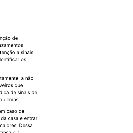
enção de
vazamentos
tenção a sinais
entificar os
etamente, a não
uveiros que
dica de sinais de
roblemas.
em caso de
da casa e entrar
maiores. Dessa
rança e a