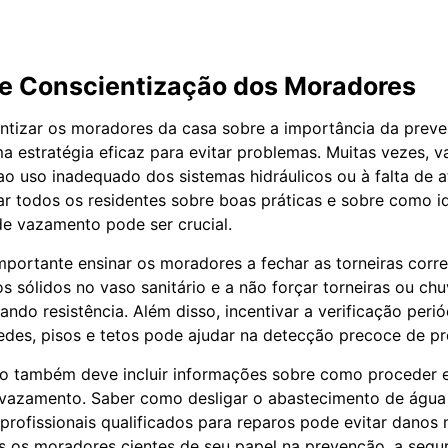
e Conscientização dos Moradores
ntizar os moradores da casa sobre a importância da prev
 estratégia eficaz para evitar problemas. Muitas vezes, 
o uso inadequado dos sistemas hidráulicos ou à falta de a
mar todos os residentes sobre boas práticas e sobre como id
 de vazamento pode ser crucial.
mportante ensinar os moradores a fechar as torneiras corr
s sólidos no vaso sanitário e a não forçar torneiras ou ch
ndo resistência. Além disso, incentivar a verificação perió
des, pisos e tetos pode ajudar na detecção precoce de p
ão também deve incluir informações sobre como proceder 
vazamento. Saber como desligar o abastecimento de água 
rofissionais qualificados para reparos pode evitar danos 
 os moradores cientes de seu papel na prevenção, a segu