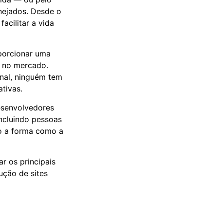
nejados. Desde o
acilitar a vida
porcionar uma
r no mercado.
inal, ninguém tem
tivas.
desenvolvedores
ncluindo pessoas
do a forma como a
r os principais
ução de sites