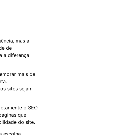
gência, mas a
de de
a a diferença
demorar mais de
ta.
os sites sejam
iretamente o SEO
páginas que
lidade do site.
a escolha