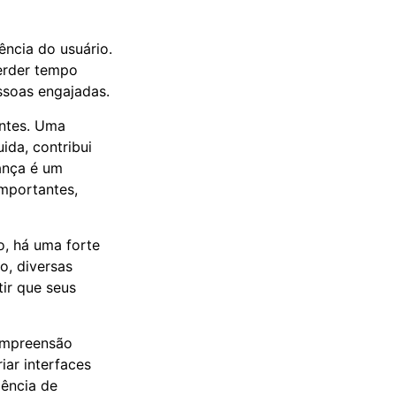
ência do usuário.
perder tempo
ssoas engajadas.
entes. Uma
ida, contribui
iança é um
importantes,
, há uma forte
o, diversas
tir que seus
compreensão
iar interfaces
iência de