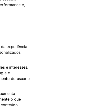
performance e,
s
da experiência
sonalizados
es e interesses.
g e e-
mento do usuário
 aumenta
lmente o que
o conteúdo