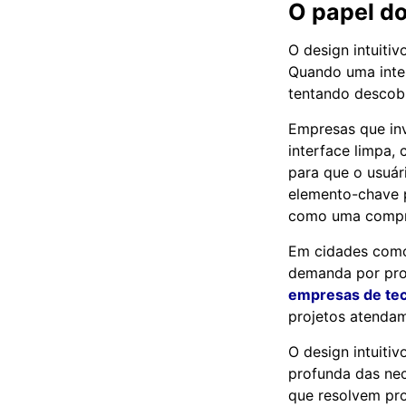
O papel do
O design intuiti
Quando uma inter
tentando descobr
Empresas que in
interface limpa,
para que o usuári
elemento-chave p
como uma compra
Em cidades como
demanda por prof
empresas de tec
projetos atenda
O design intuiti
profunda das nec
que resolvem pro