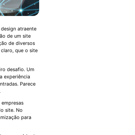
design atraente
ção de um site
ção de diversos
claro, que o site
iro desafio. Um
a experiência
ontradas. Parece
.
e empresas
o site. No
imização para