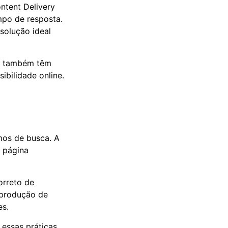
ntent Delivery
mpo de resposta.
solução ideal
as também têm
bilidade online.
mos de busca. A
a página
orreto de
 produção de
es.
 essas práticas