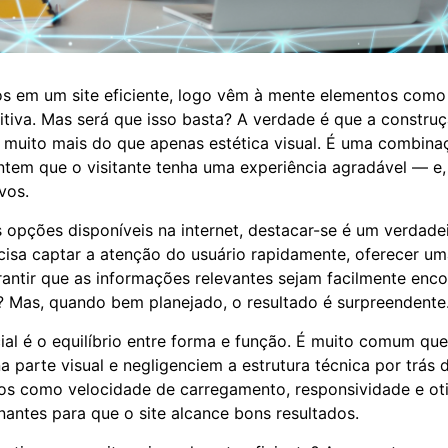
 em um site eficiente, logo vêm à mente elementos como 
itiva. Mas será que isso basta? A verdade é que a constru
e muito mais do que apenas estética visual. É uma combina
ntem que o visitante tenha uma experiência agradável — e, 
ivos.
 opções disponíveis na internet, destacar-se é um verdade
recisa captar a atenção do usuário rapidamente, oferecer um
arantir que as informações relevantes sejam facilmente enc
 Mas, quando bem planejado, o resultado é surpreendente
ial é o equilíbrio entre forma e função. É muito comum qu
 parte visual e negligenciem a estrutura técnica por trás d
os como velocidade de carregamento, responsividade e ot
antes para que o site alcance bons resultados.