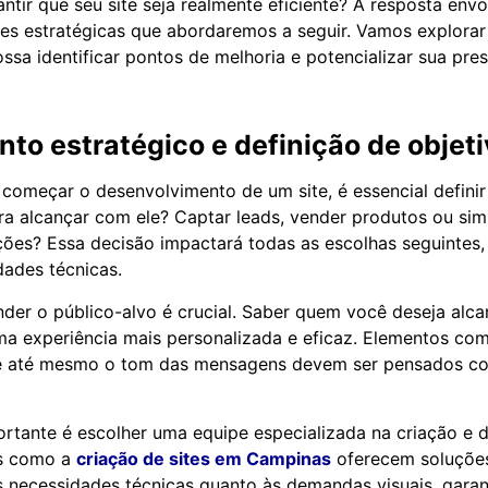
ntir que seu site seja realmente eficiente? A resposta env
ões estratégicas que abordaremos a seguir. Vamos explora
sa identificar pontos de melhoria e potencializar sua pres
to estratégico e definição de objet
omeçar o desenvolvimento de um site, é essencial definir 
a alcançar com ele? Captar leads, vender produtos ou si
ções? Essa decisão impactará todas as escolhas seguintes,
dades técnicas.
der o público-alvo é crucial. Saber quem você deseja alcan
a experiência mais personalizada e eficaz. Elementos co
 e até mesmo o tom das mensagens devem ser pensados co
rtante é escolher uma equipe especializada na criação e 
os como a
criação de sites em Campinas
oferecem soluçõe
 necessidades técnicas quanto às demandas visuais, garan