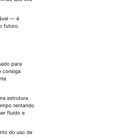
ável — é
o futuro.
sado para
e consiga
nte
ma estrutura
 tempo tentando
er fluido e
ento do uso de