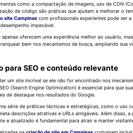
ramentas como a compactação de imagens, uso de CDN (Co
zação de código são práticas que ajudam a melhorar o te
ão site Campinas
com profissionais experientes pode ser a 
m desempenho impecável.
ão apenas oferecem uma experiência melhor ao usuário, m
ranquear bem nos mecanismos de busca, ampliando sua visi
o para SEO e conteúdo relevante
ter um site incrível se ele não for encontrado nos mecanis
SEO (Search Engine Optimization) é essencial para que su
es de destaque nos resultados do Google.
a série de práticas técnicas e estratégicas, como o uso c
meta descrições atrativas e URLs amigáveis. Além disso, a
e e atualizado é fundamental para atrair e manter visitant
alizadas na
criação de site em Campinas
costumam incluir