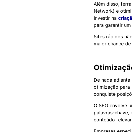
Além disso, fer
Network) e otimi
Investir na
criaç
para garantir u
Sites rápidos n
maior chance de 
Otimizaçã
De nada adianta 
otimização para 
conquiste posiçõ
O SEO envolve um
palavras-chave, 
conteúdo relevant
Empresas especi