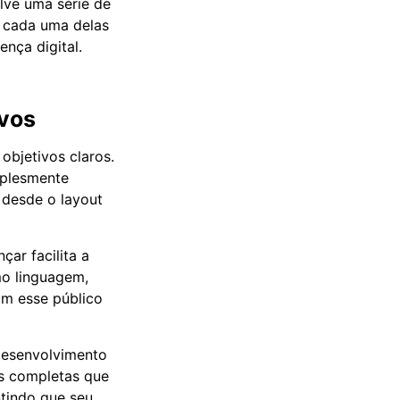
olve uma série de
r cada uma delas
ença digital.
ivos
objetivos claros.
mplesmente
 desde o layout
çar facilita a
mo linguagem,
m esse público
desenvolvimento
s completas que
tindo que seu