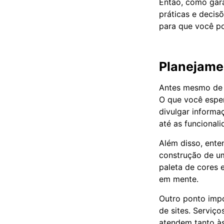
Então, como gara
práticas e decis
para que você pos
Planejamen
Antes mesmo de c
O que você esper
divulgar informa
até as funcionali
Além disso, enten
construção de um
paleta de cores
em mente.
Outro ponto impo
de sites. Serviç
atendem tanto às