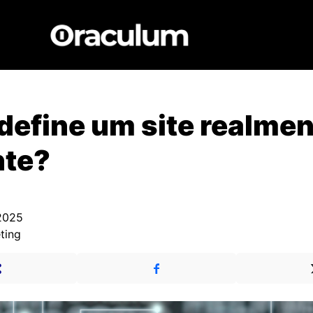
define um site realme
nte?
2025
ting