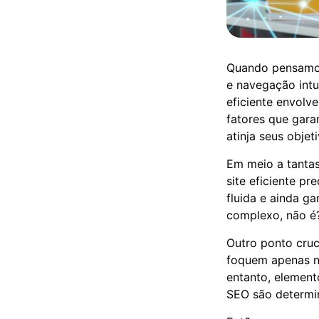
Quando pensamos
e navegação intu
eficiente envolv
fatores que gara
atinja seus objet
Em meio a tantas
site eficiente p
fluida e ainda g
complexo, não é?
Outro ponto cruc
foquem apenas na
entanto, element
SEO são determin