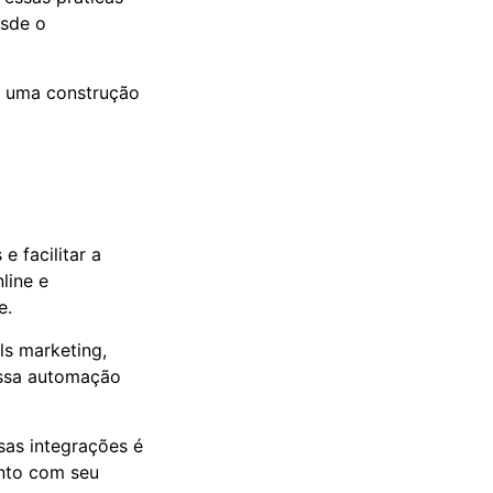
esde o
m uma construção
e facilitar a
line e
e.
ls marketing,
Essa automação
as integrações é
unto com seu