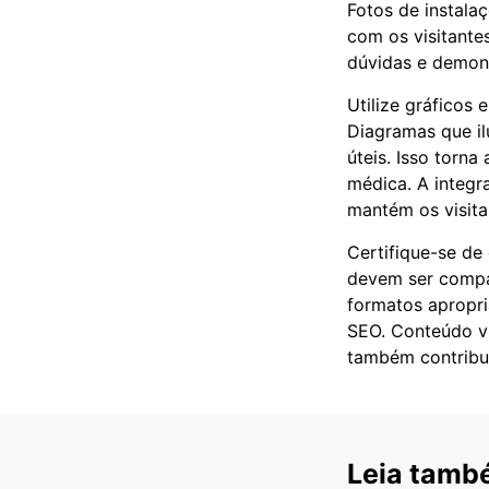
Fotos de instala
com os visitante
dúvidas e demon
Utilize gráficos
Diagramas que i
úteis. Isso torn
médica. A integr
mantém os visita
Certifique-se de
devem ser compa
formatos apropria
SEO. Conteúdo vi
também contribui 
Leia tamb