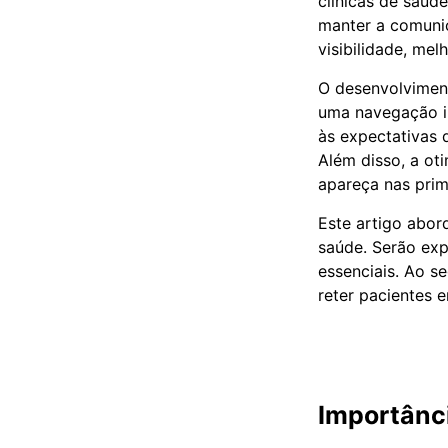
clínicas de saúd
manter a comunic
visibilidade, mel
O desenvolviment
uma navegação int
às expectativas 
Além disso, a ot
apareça nas prim
Este artigo abord
saúde. Serão exp
essenciais. Ao se
reter pacientes
Importânc