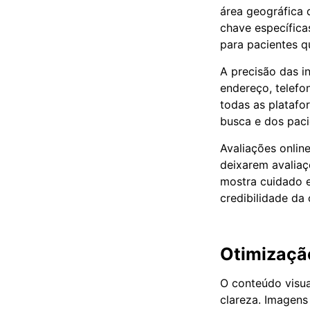
área geográfica d
chave específica
para pacientes 
A precisão das i
endereço, telefo
todas as platafo
busca e dos pacie
Avaliações online
deixarem avaliaç
mostra cuidado 
credibilidade da
Otimizaçã
O conteúdo visua
clareza. Imagens