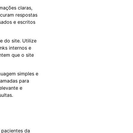
rmações claras,
rocuram respostas
sados e escritos
 do site. Utilize
nks internos e
ntem que o site
guagem simples e
chamadas para
elevante e
ultas.
r pacientes da