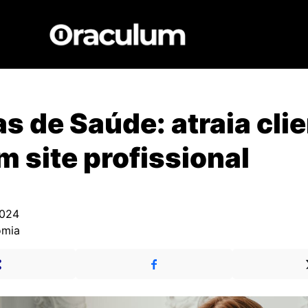
as de Saúde: atraia cli
 site profissional
2024
omia