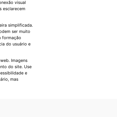
onexão visual
os esclarecem
ira simplificada.
podem ser muito
em formação
ia do usuário e
a web. Imagens
to do site. Use
essibilidade e
ário, mas