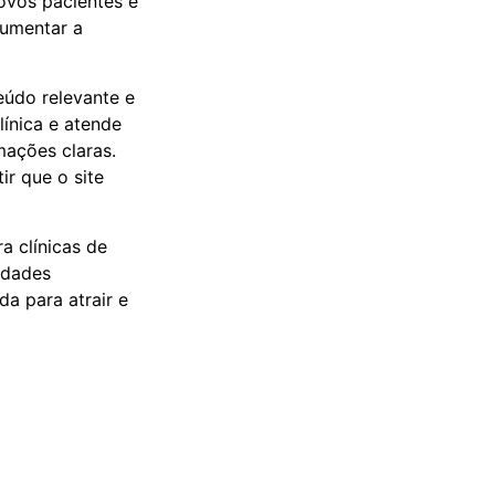
ovos pacientes e
aumentar a
eúdo relevante e
línica e atende
mações claras.
ir que o site
a clínicas de
idades
da para atrair e