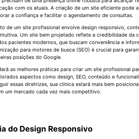
e precisam de uma presença online robusta para alcançar n
ação com os atuais. A criação de um site eficiente pode 
horar a confiança e facilitar o agendamento de consultas.
o de um site profissional envolve design responsivo, cont
uitiva. Um site bem projetado reflete a credibilidade da c
dos pacientes modernos, que buscam conveniência e infor
imização para motores de busca (SEO) é crucial para garant
eiras posições do Google.
ará as melhores práticas para criar um site profissional par
lorados aspectos como design, SEO, conteúdo e funcional
guir essas diretrizes, sua clínica estará mais bem posiciona
 em um mercado cada vez mais competitivo.
ia do Design Responsivo