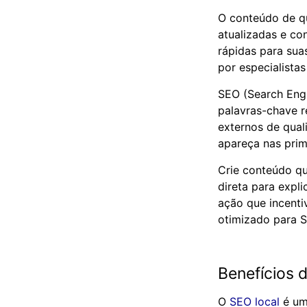
O conteúdo de qu
atualizadas e co
rápidas para sua
por especialistas
SEO (Search Engin
palavras-chave re
externos de qual
apareça nas prim
Crie conteúdo q
direta para expl
ação que incent
otimizado para S
Benefícios 
O
SEO local
é uma