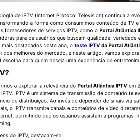
ogia de IPTV (Internet Protocol Television) continua a evo
ransformando a forma como consumimos conteúdo de TV e 
s fornecedores de serviços IPTV, como o
Portal Atlântica 
vadoras para os usuários que buscam qualidade, variedade e
s mais destacados deste ano, o
teste IPTV
da Portal Atlânt
dos melhores do mercado, e neste artigo, vamos explorar
al escolha para quem deseja uma experiência de entretenim
TV?
rmos a explorar a relevância do
Portal Atlântica IPTV
em 2
 IPTV. IPTV é um sistema de transmissão de conteúdo televi
eio de distribuição. Ao invés de depender de sinais via sat
nais, o IPTV transmite canais e conteúdos de vídeo direta
ternet, permitindo que os usuários assistam a programas, f
ming.
ens do IPTV, destacam-se: