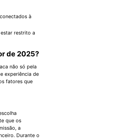
 conectados à
star restrito a
hor de 2025?
aca não só pela
e experiência de
os fatores que
scolha
ite que os
missão, a
ceiro. Durante o