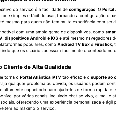
sitivo do serviço é a facilidade de
configuração
. O
Portal 
rface simples e fácil de usar, tornando a configuração e n
, até mesmo para quem não tem muita experiência com servi
ompatível com uma ampla gama de dispositivos, como
smar
TV
,
dispositivos Android e iOS
e até mesmo navegadores d
plataformas populares, como
Android TV Box
e
Firestick
,
mitindo que os usuários acessem facilmente o conteúdo no d
o Cliente de Alta Qualidade
ue torna o
Portal Atlântica IPTV
tão eficaz é o
suporte ao c
 haja qualquer problema ou dúvida, os usuários podem co
e altamente capacitada para ajudá-los de forma rápida e ef
onível por vários canais, incluindo chat ao vivo, e-mail e
 sociais, oferecendo uma experiência personalizada e ágil 
veitem ao máximo o serviço.