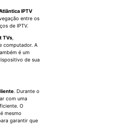
Atlântica IPTV
avegação entre os
ços de IPTV.
t TVs
,
e computador. A
 também é um
ispositivo de sua
liente
. Durante o
ntar com uma
iciente. O
 até mesmo
para garantir que