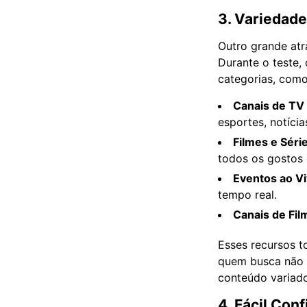
3. Variedad
Outro grande atr
Durante o teste,
categorias, como
Canais de TV 
esportes, notícia
Filmes e Sér
todos os gostos 
Eventos ao V
tempo real.
Canais de Fi
Esses recursos 
quem busca não 
conteúdo variado
4. Fácil Conf