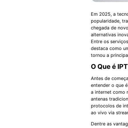
Em 2025, a tecnol
popularidade, t
chegada de novo
alternativas ino
Entre os serviço
destaca como um 
tornou a princip
O Que é IP
Antes de começa
entender o que é
a internet como m
antenas tradicio
protocolos de in
ao vivo via strea
Dentre as vantag