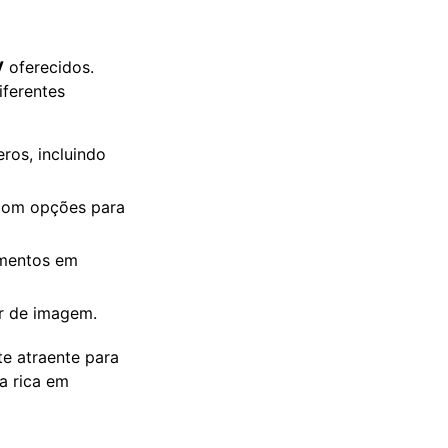
V
oferecidos.
iferentes
eros, incluindo
, com opções para
imentos em
or de imagem.
e atraente para
a rica em