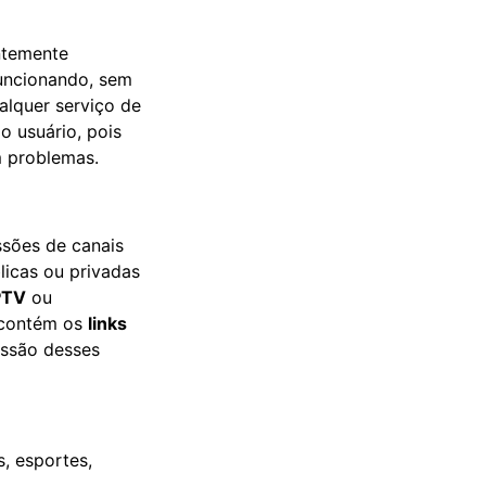
temente
funcionando, sem
alquer serviço de
o usuário, pois
m problemas.
ssões de canais
licas ou privadas
PTV
ou
 contém os
links
issão desses
s, esportes,