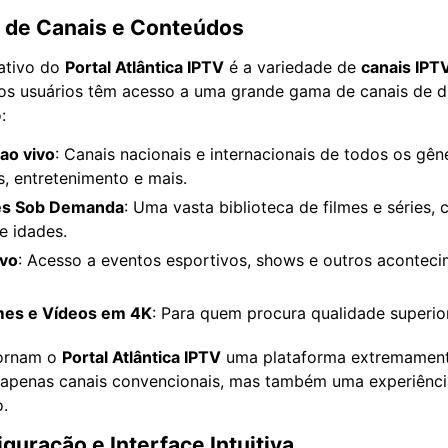
e de Canais e Conteúdos
ativo do
Portal Atlântica IPTV
é a variedade de
canais IPT
 os usuários têm acesso a uma grande gama de canais de d
:
ao vivo
: Canais nacionais e internacionais de todos os gên
s, entretenimento e mais.
ies Sob Demanda
: Uma vasta biblioteca de filmes e séries
e idades.
ivo
: Acesso a eventos esportivos, shows e outros acontec
lmes e Vídeos em 4K
: Para quem procura qualidade superi
tornam o
Portal Atlântica IPTV
uma plataforma extremament
apenas canais convencionais, mas também uma experiênci
.
iguração e Interface Intuitiva