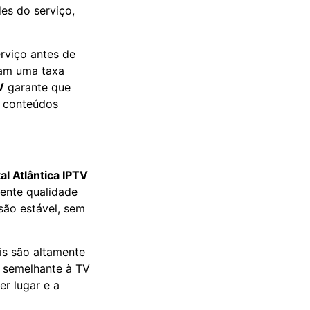
des do serviço,
rviço antes de
ram uma taxa
V
garante que
e conteúdos
al Atlântica IPTV
lente qualidade
são estável, sem
is são altamente
e semelhante à TV
er lugar e a