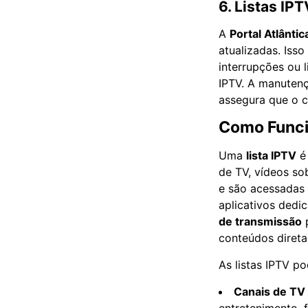
6. Listas IP
A
Portal Atlântic
atualizadas. Iss
interrupções ou 
IPTV. A manutenç
assegura que o c
Como Funci
Uma
lista IPTV
é 
de TV, vídeos so
e são acessadas 
aplicativos ded
de transmissão
p
conteúdos direta
As listas IPTV p
Canais de TV 