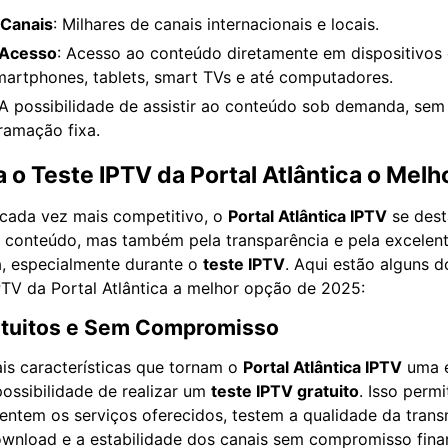
 Canais
: Milhares de canais internacionais e locais.
 Acesso
: Acesso ao conteúdo diretamente em dispositivos
martphones, tablets, smart TVs e até computadores.
 A possibilidade de assistir ao conteúdo sob demanda, sem e
ramação fixa.
 o Teste IPTV da Portal Atlântica o Mel
ada vez mais competitivo, o
Portal Atlântica IPTV
se dest
 conteúdo, mas também pela transparência e pela excelent
a, especialmente durante o
teste IPTV
. Aqui estão alguns d
PTV da Portal Atlântica a melhor opção de 2025:
ratuitos e Sem Compromisso
is características que tornam o
Portal Atlântica IPTV
uma e
possibilidade de realizar um
teste IPTV gratuito
. Isso perm
entem os serviços oferecidos, testem a qualidade da trans
wnload e a estabilidade dos canais sem compromisso finan