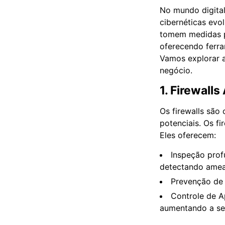
No mundo digital
cibernéticas evo
tomem medidas p
oferecendo ferra
Vamos explorar a
negócio.
1. Firewall
Os firewalls são
potenciais. Os f
Eles oferecem:
Inspeção prof
detectando amea
Prevenção de I
Controle de A
aumentando a se