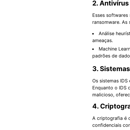
2. Antivíru
Esses softwares 
ransomware. As s
Análise heurí
ameaças.
Machine Lear
padrões de dado
3. Sistemas
Os sistemas IDS e
Enquanto o IDS d
malicioso, ofere
4. Criptogr
A criptografia é
confidenciais con