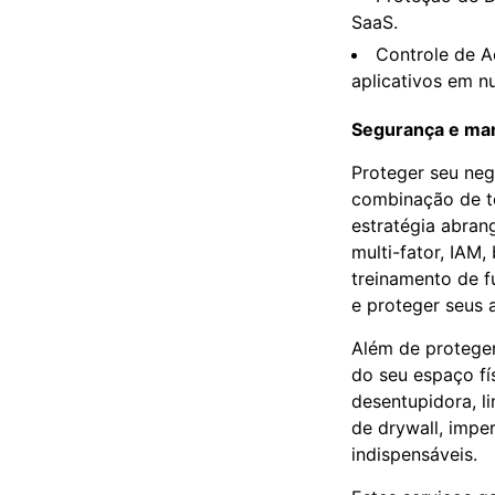
SaaS.
Controle de A
aplicativos em n
Segurança e man
Proteger seu neg
combinação de te
estratégia abrang
multi-fator, IAM
treinamento de f
e proteger seus a
Além de proteger
do seu espaço fí
desentupidora, l
de drywall, impe
indispensáveis.