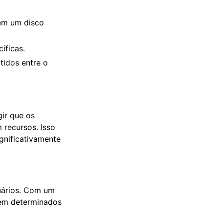
em um disco
íficas.
tidos entre o
ir que os
 recursos. Isso
gnificativamente
suários. Com um
sem determinados