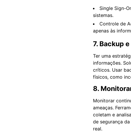
Single Sign-O
sistemas.
Controle de A
apenas às inform
7. Backup 
Ter uma estratég
informações. So
críticos. Usar b
físicos, como in
8. Monitor
Monitorar contin
ameaças. Ferram
coletam e analis
de segurança da 
real.