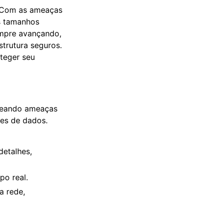
l. Com as ameaças
s tamanhos
empre avançando,
strutura seguros.
teger seu
queando ameaças
tes de dados.
detalhes,
po real.
a rede,