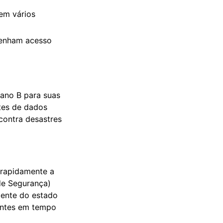
em vários
tenham acesso
lano B para suas
tes de dados
contra desastres
 rapidamente a
de Segurança)
gente do estado
dentes em tempo