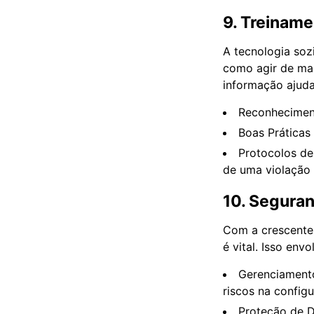
9. Treiname
A tecnologia soz
como agir de man
informação ajudam
Reconhecimento
Boas Práticas
Protocolos de
de uma violação
10. Segura
Com a crescente
é vital. Isso en
Gerenciamento
riscos na config
Proteção de D