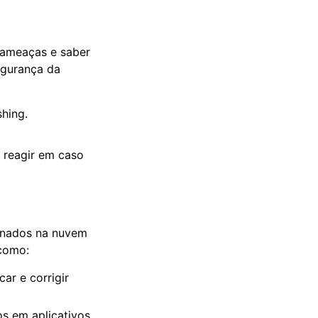
s ameaças e saber
egurança da
shing.
o reagir em caso
enados na nuvem
 como:
ar e corrigir
s em aplicativos