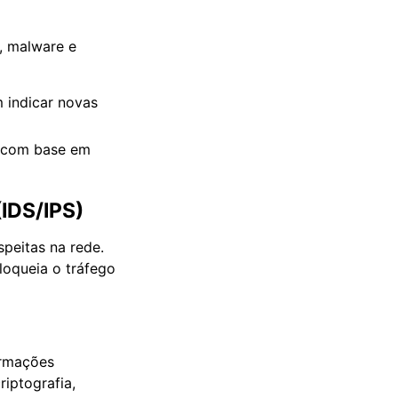
s, malware e
m indicar novas
s com base em
(IDS/IPS)
speitas na rede.
loqueia o tráfego
ormações
riptografia,