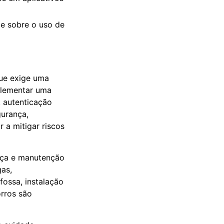
le sobre o uso de
que exige uma
plementar uma
, autenticação
gurança,
 a mitigar riscos
ança e manutenção
gas,
fossa, instalação
orros são