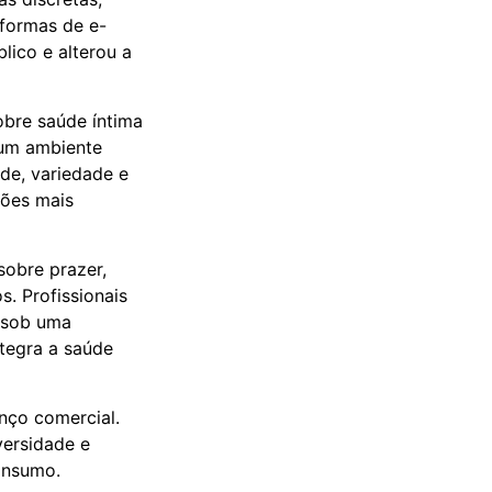
aformas de e-
lico e alterou a
obre saúde íntima
 um ambiente
de, variedade e
sões mais
sobre prazer,
. Profissionais
 sob uma
ntegra a saúde
nço comercial.
versidade e
onsumo.