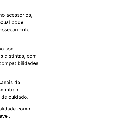
o acessórios,
exual pode
 ressecamento
ao uso
s distintas, com
ncompatibilidades
canais de
encontram
 de cuidado.
ualidade como
ável.