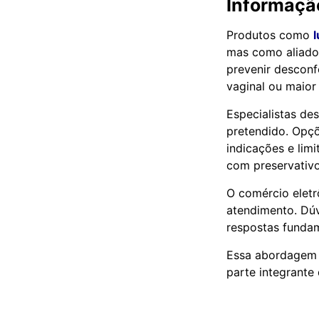
Informaçã
Produtos como
l
mas como aliados
prevenir descon
vaginal ou maior 
Especialistas de
pretendido. Opçõ
indicações e lim
com preservativo
O comércio eletr
atendimento. Dúv
respostas fundam
Essa abordagem t
parte integrante