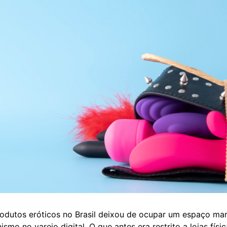
dutos eróticos no Brasil deixou de ocupar um espaço mar
smo no varejo digital. O que antes era restrito a lojas físic