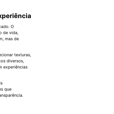
xperiência
cado. O
 de vida,
em, mas de
cionar texturas,
cos diversos,
m experiências
is
es que
ansparência.