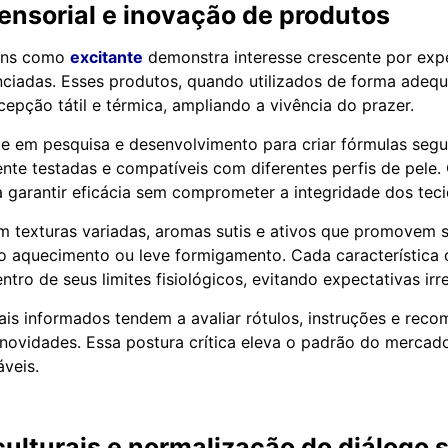
ensorial e inovação de produtos
tens como
excitante
demonstra interesse crescente por expe
enciadas. Esses produtos, quando utilizados de forma ade
rcepção tátil e térmica, ampliando a vivência do prazer.
ste em pesquisa e desenvolvimento para criar fórmulas segu
te testadas e compatíveis com diferentes perfis de pele. 
 garantir eficácia sem comprometer a integridade dos teci
m texturas variadas, aromas sutis e ativos que promovem 
o aquecimento ou leve formigamento. Cada característica 
ro de seus limites fisiológicos, evitando expectativas irre
s informados tendem a avaliar rótulos, instruções e rec
novidades. Essa postura crítica eleva o padrão do mercado
áveis.
ulturais e normalização do diálogo 