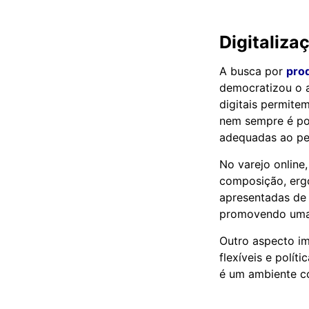
Digitaliza
A busca por
pro
democratizou o a
digitais permite
nem sempre é pos
adequadas ao per
No varejo online
composição, ergo
apresentadas de 
promovendo uma 
Outro aspecto im
flexíveis e polí
é um ambiente co