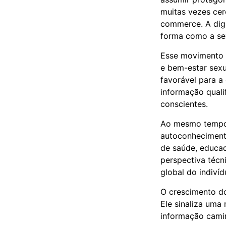
muitas vezes cer
commerce. A digi
forma como a sex
Esse movimento n
e bem-estar sexu
favorável para a
informação quali
conscientes.
Ao mesmo tempo, 
autoconhecimento
de saúde, educa
perspectiva técn
global do indivíd
O crescimento do
Ele sinaliza uma
informação cami