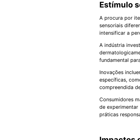
Estímulo s
A procura por i
sensoriais difer
intensificar a pe
A indústria inve
dermatologicamen
fundamental para
Inovações inclue
específicas, com
compreendida dent
Consumidores mai
de experimentar 
práticas respons
Impactos c