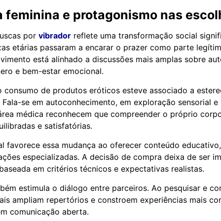
 feminina e protagonismo nas escol
uscas por
vibrador
reflete uma transformação social signif
ixas etárias passaram a encarar o prazer como parte legíti
vimento está alinhado a discussões mais amplas sobre aut
ero e bem-estar emocional.
o consumo de produtos eróticos esteve associado a estereó
a. Fala-se em autoconhecimento, em exploração sensorial e
 área médica reconhecem que compreender o próprio corpo
ilibradas e satisfatórias.
al favorece essa mudança ao oferecer conteúdo educativo,
tações especializadas. A decisão de compra deixa de ser im
baseada em critérios técnicos e expectativas realistas.
bém estimula o diálogo entre parceiros. Ao pesquisar e co
ais ampliam repertórios e constroem experiências mais con
m comunicação aberta.