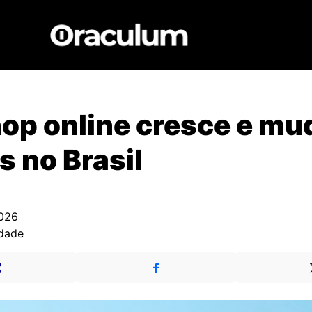
op online cresce e mu
s no Brasil
026
edade