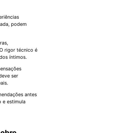
riências
quada, podem
ras,
O rigor técnico é
dos íntimos.
sensações
deve ser
ais.
omendações antes
 e estimula
sobre