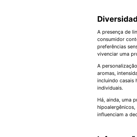
Diversidad
A presença de l
consumidor conte
preferências sen
vivenciar uma pr
A personalização
aromas, intensid
incluindo casais
individuais.
Há, ainda, uma p
hipoalergênicos, 
influenciam a de