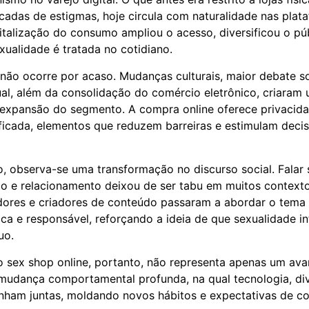
cadas de estigmas, hoje circula com naturalidade nas plat
talização do consumo ampliou o acesso, diversificou o púb
ualidade é tratada no cotidiano.
ão ocorre por acaso. Mudanças culturais, maior debate s
al, além da consolidação do comércio eletrônico, criaram
 expansão do segmento. A compra online oferece privacida
ficada, elementos que reduzem barreiras e estimulam deci
observa-se uma transformação no discurso social. Falar 
 e relacionamento deixou de ser tabu em muitos contextos
dores e criadores de conteúdo passaram a abordar o tema
ica e responsável, reforçando a ideia de que sexualidade i
uo.
 sex shop online, portanto, não representa apenas um ava
 mudança comportamental profunda, na qual tecnologia, di
nham juntas, moldando novos hábitos e expectativas de c