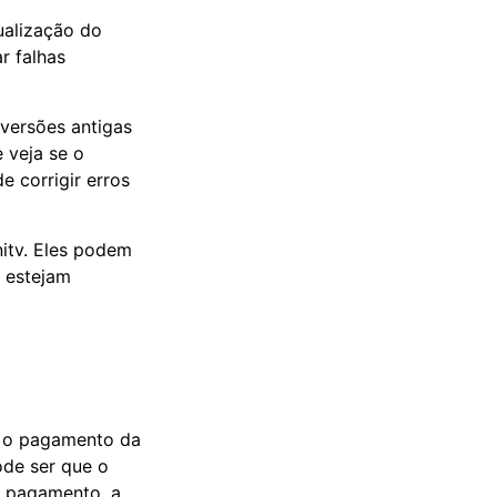
ualização do
r falhas
 versões antigas
 veja se o
e corrigir erros
itv. Eles podem
 estejam
se o pagamento da
de ser que o
e pagamento, a