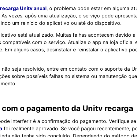
recarga Unitv anual
, o problema pode estar em alguma at
. Às vezes, após uma atualização, o serviço pode apresenta
indo um reinício do aplicativo ou até do dispositivo.
plicativo está atualizado. Muitas falhas acontecem devido a
compatíveis com o serviço. Atualize o app na loja oficial e
. Em alguns casos, desinstalar e reinstalar o aplicativo pod
não seja resolvido, entre em contato com o suporte da Un
ções sobre possíveis falhas no sistema ou manutenção que
omento.
 com o pagamento da Unitv recarga
pode interferir é a confirmação do pagamento. Verifique 
a
foi realmente aprovado. Se você pagou recentemente, po
inda não tenha sido concluído. Dependendo do método d