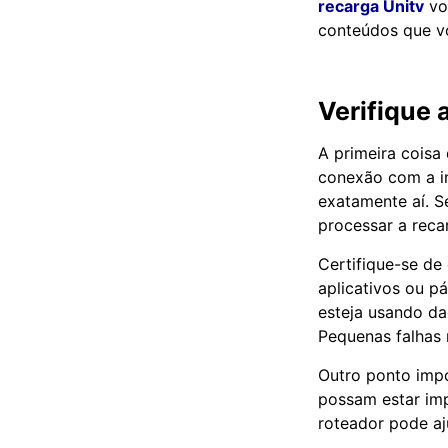
recarga Unitv
vol
conteúdos que v
Verifique 
A primeira coisa
conexão com a in
exatamente aí. Se
processar a reca
Certifique-se de
aplicativos ou p
esteja usando da
Pequenas falhas 
Outro ponto impo
possam estar im
roteador pode aj