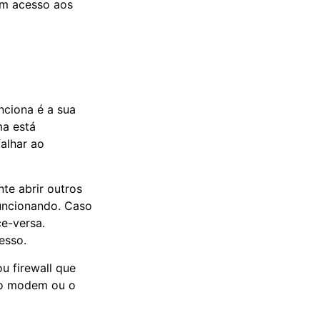
em acesso aos
nciona é a sua
ma está
falhar ao
te abrir outros
funcionando. Caso
e-versa.
esso.
u firewall que
r o modem ou o