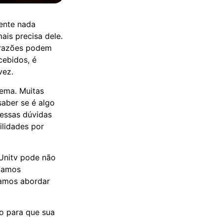
mente nada
ais precisa dele.
s razões podem
cebidos, é
vez.
lema. Muitas
aber se é algo
 essas dúvidas
ilidades por
 Unitv pode não
 vamos
vamos abordar
ão para que sua