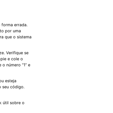
 forma errada.
sto por uma
ra que o sistema
e. Verifique se
pie e cole o
e o número “1” e
ou esteja
o seu código.
 útil sobre o