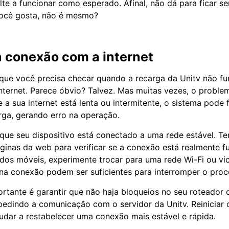
te a funcionar como esperado. Afinal, não dá para ficar s
ocê gosta, não é mesmo?
a conexão com a internet
 que você precisa checar quando a recarga da Unitv não fu
ternet. Parece óbvio? Talvez. Mas muitas vezes, o proble
 a sua internet está lenta ou intermitente, o sistema pode 
rga, gerando erro na operação.
 que seu dispositivo está conectado a uma rede estável. Ten
áginas da web para verificar se a conexão está realmente 
dos móveis, experimente trocar para uma rede Wi-Fi ou vic
na conexão podem ser suficientes para interromper o proc
rtante é garantir que não haja bloqueios no seu roteador o
pedindo a comunicação com o servidor da Unitv. Reinicia
udar a restabelecer uma conexão mais estável e rápida.