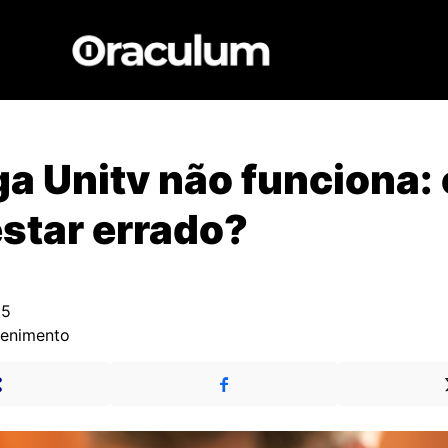
a Unitv não funciona: 
star errado?
25
tenimento