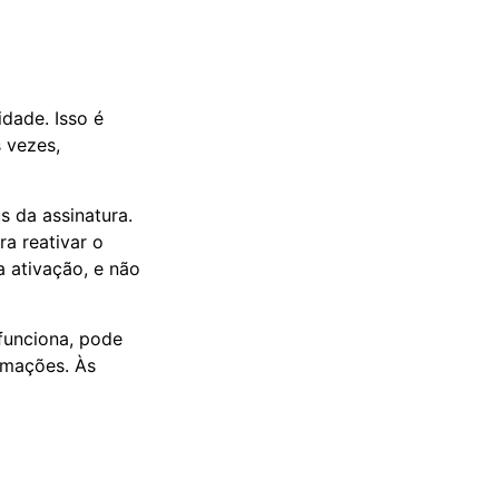
idade. Isso é
s vezes,
s da assinatura.
a reativar o
 ativação, e não
 funciona, pode
ormações. Às