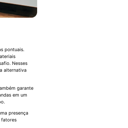
s pontuais.
ateriais
afio. Nesses
 alternativa
 também garante
mandas em um
po.
 uma presença
 fatores