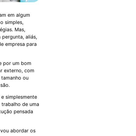
ntam em algum
go simples,
égias. Mas,
pergunta, aliás,
de empresa para
te por um bom
r externo, com
o tamanho ou
isão.
a e simplesmente
o trabalho de uma
ecução pensada
, vou abordar os