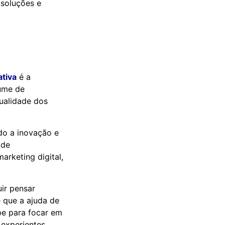
 soluções e
ativa
é a
lume de
ualidade dos
do a inovação e
 de
arketing digital,
ir pensar
e que a ajuda de
pe para focar em
experientes.