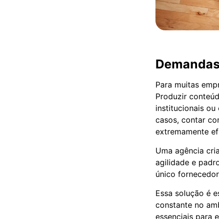
Demandas r
Para muitas empr
Produzir conteúd
institucionais o
casos, contar c
extremamente efi
Uma agência cria
agilidade e padr
único fornecedor
Essa solução é 
constante no ambi
essenciais para e