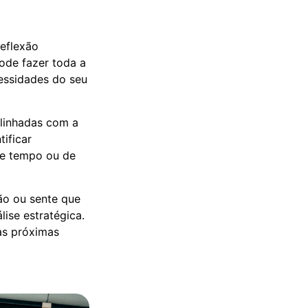
eflexão
de fazer toda a
cessidades do seu
alinhadas com a
ificar
de tempo ou de
ão ou sente que
lise estratégica.
as próximas