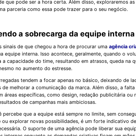
s de que pode ser a hora certa. Além disso, exploraremos as
ma parceria como essa pode trazer para o seu negócio.
ndo a sobrecarga da equipe interna
s sinais de que chegou a hora de procurar uma
agência cri
a equipe interna. Isso acontece, geralmente, quando o vo
a capacidade do time, resultando em atrasos, queda na q
 mesmo no aumento do estresse.
regadas tendem a focar apenas no básico, deixando de la
 de melhorar a comunicação da marca. Além disso, a falta
m áreas específicas, como design, redação publicitária ou m
resultados de campanhas mais ambiciosas.
ê percebe que a equipe está sempre no limite, sem consegu
 ou explorar novas possibilidades, é um forte indicativo d
necessária. O suporte de uma agência pode liberar sua equi
es internas enquanto as demandas criativas ficam em mãos 