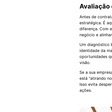
Avaliação
Antes de contra
estratégica. É a
diferença. Com e
negócio e alinha
Um diagnóstico b
identidade da ma
oportunidades qu
visão.
Se a sua empresa
está “atirando no
Isso evita despe
ações.