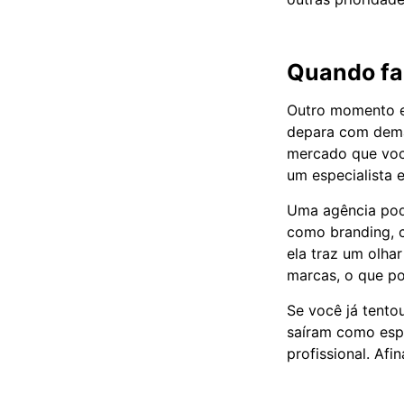
Quando fa
Outro momento e
depara com dema
mercado que você
um especialista 
Uma agência pode
como branding, c
ela traz um olha
marcas, o que po
Se você já tento
saíram como espe
profissional. Afi