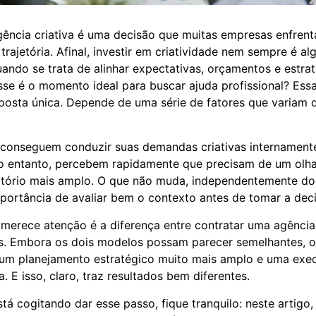
gência criativa é uma decisão que muitas empresas enfre
ajetória. Afinal, investir em criatividade nem sempre é al
ando se trata de alinhar expectativas, orçamentos e estrat
se é o momento ideal para buscar ajuda profissional? Essa 
posta única. Depende de uma série de fatores que variam 
conseguem conduzir suas demandas criativas internamen
no entanto, percebem rapidamente que precisam de um olha
ertório mais amplo. O que não muda, independentemente d
portância de avaliar bem o contexto antes de tomar a dec
merece atenção é a diferença entre contratar uma agênci
fas. Embora os dois modelos possam parecer semelhantes, 
 um planejamento estratégico muito mais amplo e uma ex
a. E isso, claro, traz resultados bem diferentes.
tá cogitando dar esse passo, fique tranquilo: neste artigo