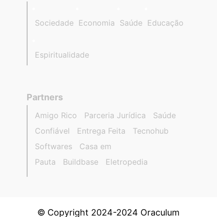
Sociedade
Economia
Saúde
Educação
Espiritualidade
Partners
Amigo Rico
Parceria Jurídica
Saúde
Confiável
Entrega Feita
Tecnohub
Softwares
Casa em
Pauta
Buildbase
Eletropedia
© Copyright 2024-2024 Oraculum