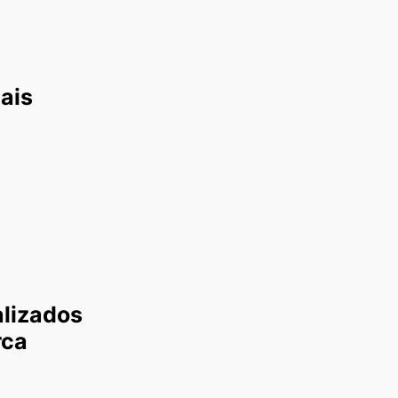
ais
alizados
rca