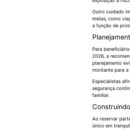
exposição a risc
Outro cuidado im
metas, como viag
a função de prot
Planejament
Para beneficiári
2026, a recomend
planejamento evi
montante para a 
Especialistas a
segurança contín
familiar.
Construindo
Ao reservar part
único em tranqui