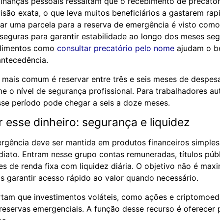
 finanças pessoais ressaltam que o recebimento de precató
isão exata, o que leva muitos beneficiários a gastarem rap
izar uma parcela para a reserva de emergência é visto com
 seguras para garantir estabilidade ao longo dos meses seg
edimentos como
consultar precatório pelo nome
ajudam o be
ntecedência.
ais comum é reservar entre três e seis meses de despesa
e o nível de segurança profissional. Para trabalhadores 
esse período pode chegar a seis a doze meses.
 esse dinheiro: segurança e liquidez
rgência deve ser mantida em produtos financeiros simples,
iato. Entram nesse grupo contas remuneradas, títulos púb
es de renda fixa com liquidez diária. O objetivo não é maxi
as garantir acesso rápido ao valor quando necessário.
ertam que investimentos voláteis, como ações e criptomoed
eservas emergenciais. A função desse recurso é oferecer 