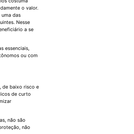
rios costuma
idamente o valor.
o uma das
uintes. Nesse
neficiário a se
s essenciais,
autônomos ou com
 de baixo risco e
licos de curto
mizar
as, não são
proteção, não