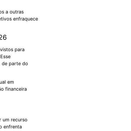
os a outras
etivos enfraquece
26
vistos para
 Esse
o de parte do
ual em
o financeira
ar um recurso
o enfrenta