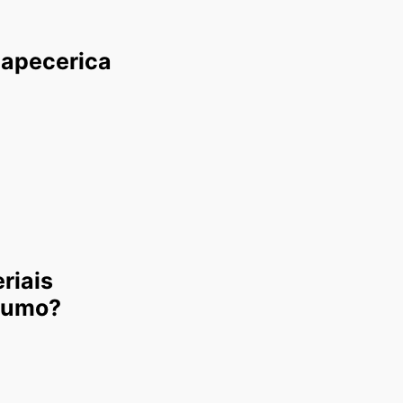
tapecerica
riais
nsumo?