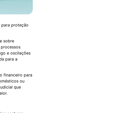
o para proteção
te sobre
e processos
ego e oscilações
da para a
o financeiro para
domésticos ou
udicial que
ior.