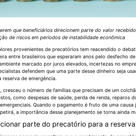
gerem que beneficiários direcionem parte do valor recebid
ução de riscos em períodos de instabilidade econômica
alores provenientes de precatórios tem reacendido o deba
ira entre brasileiros que esperaram anos pelo desfecho d
 ambiente marcado por juros elevados, incertezas no empr
cialistas defendem que uma parte desse dinheiro seja usa
 reserva de emergência.
, cresceu o número de famílias que precisam de um colchã
istos, como despesas de saúde, perda de renda, reparos 
 emergenciais. Quando o pagamento é fruto de uma causa j
epetirá, a importância desse planejamento se torna ainda ma
ecionar parte do precatório para a reserva