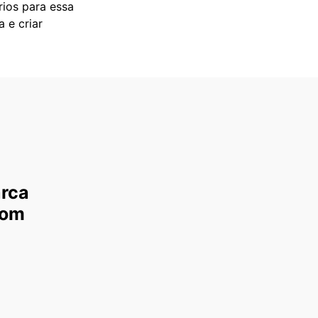
rios para essa
 e criar
arca
com