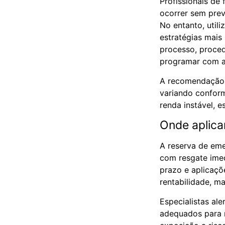
Profissionais de
ocorrer sem prev
No entanto, util
estratégias mais
processo, proc
programar com a
A recomendação m
variando conform
renda instável, 
Onde aplicar
A reserva de eme
com resgate imed
prazo e aplicaçõ
rentabilidade, m
Especialistas al
adequados para r