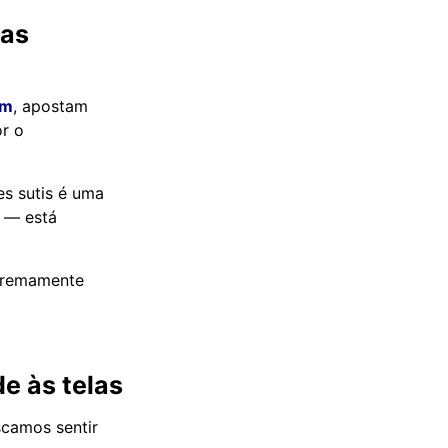
mas
om
, apostam
or o
es sutis é uma
 — está
xtremamente
e às telas
scamos sentir