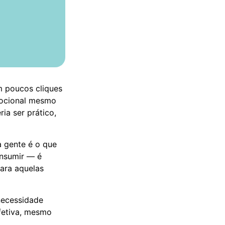
m poucos cliques
mocional mesmo
ria ser prático,
 gente é o que
onsumir — é
para aquelas
necessidade
fetiva, mesmo