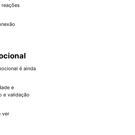
— reações
conexão
ocional
ocional é ainda
dade e
o e validação
 ver