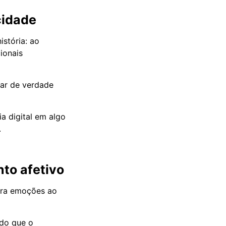
cidade
stória: ao
ionais
car de verdade
a digital em algo
.
nto afetivo
ara emoções ao
ndo que o