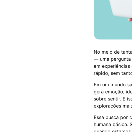
No meio de tanta
— uma pergunta 
em experiências o
rápido, sem tant
Em um mundo sat
gera emoção, ide
sobre sentir. E i
explorações mais
Essa busca por c
humana básica. S
quando estamos 