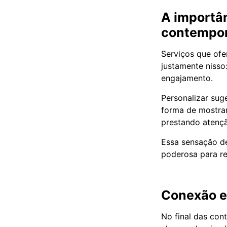
A importâ
contempo
Serviços que of
justamente nisso
engajamento.
Personalizar sug
forma de mostra
prestando atençã
Essa sensação d
poderosa para ref
Conexão em
No final das con