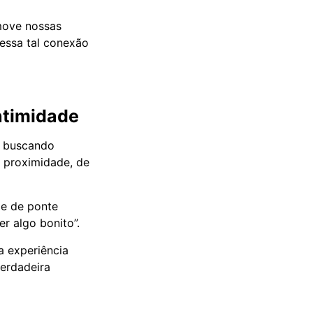
move nossas
 essa tal conexão
ntimidade
s buscando
e proximidade, de
ie de ponte
r algo bonito”.
a experiência
verdadeira