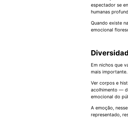
espectador se en
humanas profunda
Quando existe na
emocional flores
Diversidad
Em nichos que v
mais importante.
Ver corpos e his
acolhimento — do
emocional do púb
A emoção, nesse 
representado, re