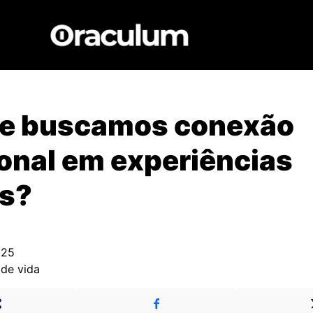
ue buscamos conexão
onal em experiências
is?
025
 de vida