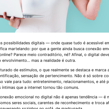
s possibilidades digitais — onde quase tudo é acessível e
fica martelando: por que a gente ainda busca conexão e
nline? Parece meio contraditório, né? Afinal, o digital deve
o envolvimento… mas a realidade é outra.
urado de estímulos, o que realmente se destaca e marca a
ntificação, sensação de pertencimento. Não é só sobre c
sso vale para tudo: entretenimento, relacionamentos, e até 
 íntimas que a internet tornou tão comuns.
onexão emocional no digital não é apenas tendência — é 
omos seres sociais, carentes de reconhecimento e troca a
navegando sozinhos no sofá, de madrugada.