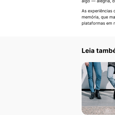
algo — alegria, 
As experiências 
memória, que mar
plataformas em r
Leia tamb