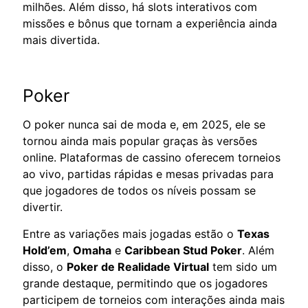
milhões. Além disso, há slots interativos com
missões e bônus que tornam a experiência ainda
mais divertida.
Poker
O poker nunca sai de moda e, em 2025, ele se
tornou ainda mais popular graças às versões
online. Plataformas de cassino oferecem torneios
ao vivo, partidas rápidas e mesas privadas para
que jogadores de todos os níveis possam se
divertir.
Entre as variações mais jogadas estão o
Texas
Hold’em
,
Omaha
e
Caribbean Stud Poker
. Além
disso, o
Poker de Realidade Virtual
tem sido um
grande destaque, permitindo que os jogadores
participem de torneios com interações ainda mais