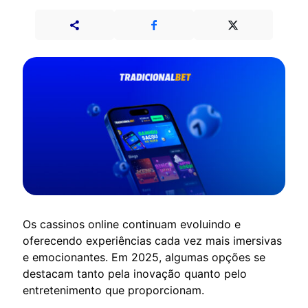
Os cassinos online continuam evoluindo e
oferecendo experiências cada vez mais imersivas
e emocionantes. Em 2025, algumas opções se
destacam tanto pela inovação quanto pelo
entretenimento que proporcionam.