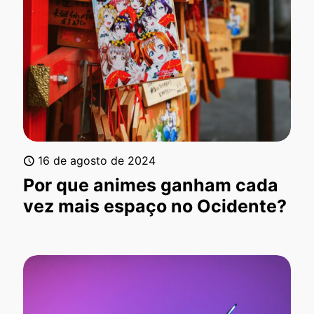
16 de agosto de 2024
Por que animes ganham cada
vez mais espaço no Ocidente?