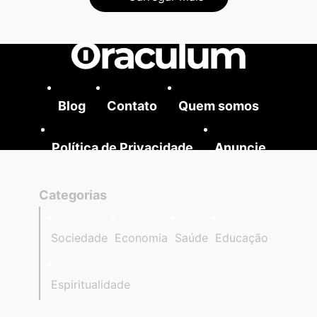
Blog
Contato
Quem somos
Política de Privacidade
Anuncie
Categorias
Sociedade
Economia
Saúde
Educação
Espiritualidade