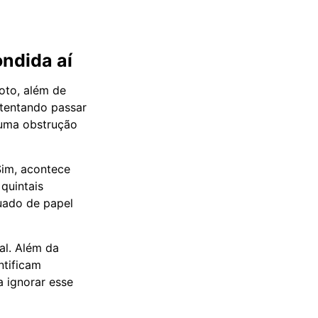
ondida aí
oto, além de
 tentando passar
 uma obstrução
Sim, acontece
quintais
uado de papel
l. Além da
ntificam
a ignorar esse