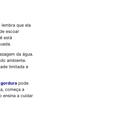
e lembra que ela
 de escoar
ê está
uada.
assagem da água.
 do ambiente.
ade limitada e
 gordura
pode
la, começa a
o ensina a cuidar