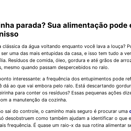
inha parada? Sua alimentação pode 
nisso
 clássica da água voltando enquanto você lava a louça? Po
ser uma das mais entupidas da casa, e isso tem tudo a ver
ília. Resíduos de comida, óleo, gordura e até grãos de arr
as, mesmo quando passam despercebidos no ralo.
onto interessante: a frequência dos entupimentos pode refl
 dá ao que vai embora pelo ralo. Está descartando gordura
irinha para conter os resíduos? Essas pequenas ações di
com a manutenção da cozinha.
o sai do controle, o caminho mais seguro é procurar uma
 só desobstruem como também ajudam a identificar o que 
s frequência. É quase um raio-x da sua rotina alimentar s