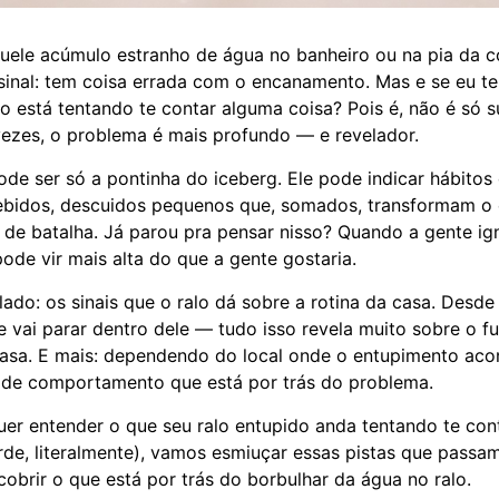
uele acúmulo estranho de água no banheiro ou na pia da c
 sinal: tem coisa errada com o encanamento. Mas e se eu te
do está tentando te contar alguma coisa? Pois é, não é só s
ezes, o problema é mais profundo — e revelador.
de ser só a pontinha do iceberg. Ele pode indicar hábitos 
bidos, descuidos pequenos que, somados, transformam o
e batalha. Já parou pra pensar nisso? Quando a gente ig
pode vir mais alta do que a gente gostaria.
lado: os sinais que o ralo dá sobre a rotina da casa. Desde
e vai parar dentro dele — tudo isso revela muito sobre o 
 casa. E mais: dependendo do local onde o entupimento aco
po de comportamento que está por trás do problema.
uer entender o que seu ralo entupido anda tentando te con
rde, literalmente), vamos esmiuçar essas pistas que passa
brir o que está por trás do borbulhar da água no ralo.