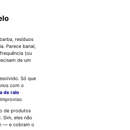
elo
barba, resíduos
a. Parece banal,
frequência (ou
precisam de um
esolvido. Só que
canos com o
a de ralo
 improviso.
so de produtos
. Sim, eles não
m — e cobram o