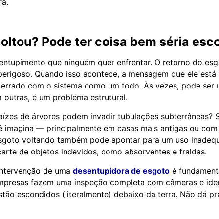
ra.
oltou? Pode ter coisa bem séria esc
 entupimento que ninguém quer enfrentar. O retorno do esg
perigoso. Quando isso acontece, a mensagem que ele está
o errado com o sistema como um todo. Às vezes, pode ser
outras, é um problema estrutural.
aízes de árvores podem invadir tubulações subterrâneas? 
 imagina — principalmente em casas mais antigas ou com 
esgoto voltando também pode apontar para um uso inadeq
carte de objetos indevidos, como absorventes e fraldas.
 intervenção de uma
desentupidora de esgoto
é fundamenta
empresas fazem uma inspeção completa com câmeras e ide
tão escondidos (literalmente) debaixo da terra. Não dá pr