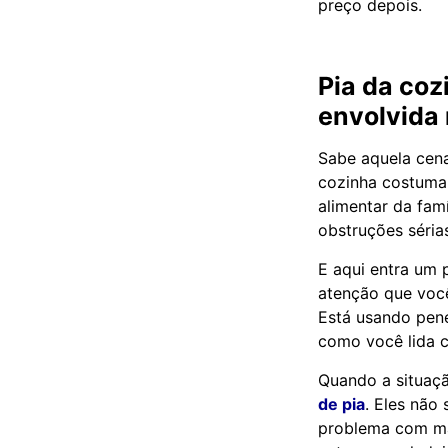
preço depois.
Pia da coz
envolvida 
Sabe aquela cena
cozinha costuma 
alimentar da fam
obstruções séri
E aqui entra um p
atenção que você
Está usando pene
como você lida 
Quando a situaçã
de pia
. Eles não
problema com mai