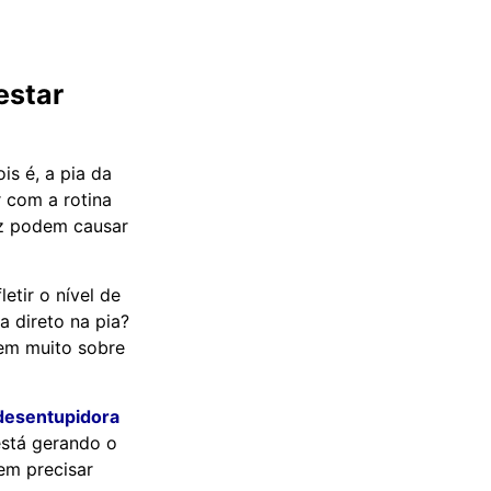
estar
is é, a pia da
 com a rotina
oz podem causar
etir o nível de
 direto na pia?
zem muito sobre
desentupidora
está gerando o
em precisar