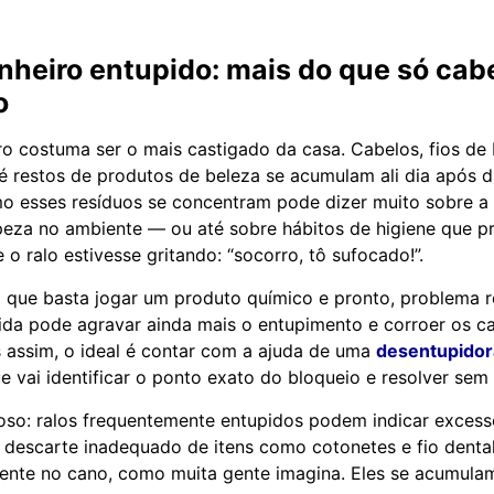
nheiro entupido: mais do que só cab
o
ro costuma ser o mais castigado da casa. Cabelos, fios de 
é restos de produtos de beleza se acumulam ali dia após di
 esses resíduos se concentram pode dizer muito sobre a 
peza no ambiente — ou até sobre hábitos de higiene que 
 o ralo estivesse gritando: “socorro, tô sufocado!”.
 que basta jogar um produto químico e pronto, problema r
ida pode agravar ainda mais o entupimento e corroer os 
assim, o ideal é contar com a ajuda de uma
desentupidor
e vai identificar o ponto exato do bloqueio e resolver sem
oso: ralos frequentemente entupidos podem indicar exces
descarte inadequado de itens como cotonetes e fio dental
te no cano, como muita gente imagina. Eles se acumula