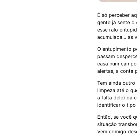
É só perceber aq
gente já sente o
esse ralo entupi
acumulada… às v
O entupimento po
passam desperce
casa num campo d
alertas, a conta 
Tem ainda outro 
limpeza até o qu
a falta dele) da
identificar o ti
Então, se você q
situação transbo
Vem comigo desco