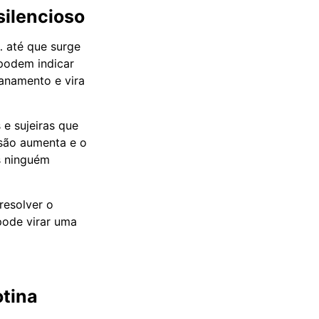
silencioso
… até que surge
podem indicar
canamento e vira
e sujeiras que
são aumenta e o
s ninguém
resolver o
pode virar uma
otina