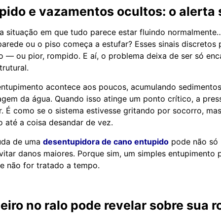
ido e vazamentos ocultos: o alerta 
la situação em que tudo parece estar fluindo normalmente
rede ou o piso começa a estufar? Esses sinais discretos 
 — ou pior, rompido. E aí, o problema deixa de ser só en
rutural.
entupimento acontece aos poucos, acumulando sedimentos 
gem da água. Quando isso atinge um ponto crítico, a pres
. É como se o sistema estivesse gritando por socorro, ma
o até a coisa desandar de vez.
juda de uma
desentupidora de cano entupido
pode não só 
itar danos maiores. Porque sim, um simples entupimento 
 se não for tratado a tempo.
eiro no ralo pode revelar sobre sua r