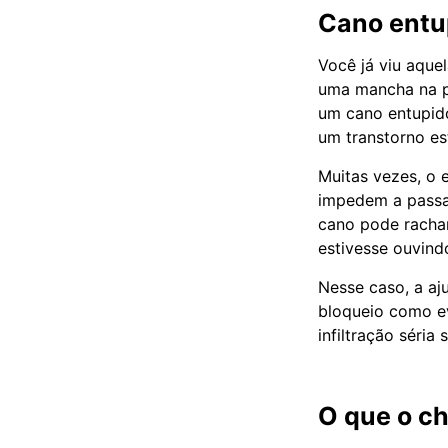
Cano entup
Você já viu aque
uma mancha na pa
um cano entupido
um transtorno est
Muitas vezes, o 
impedem a passa
cano pode rachar
estivesse ouvind
Nesse caso, a a
bloqueio como ev
infiltração séria
O que o ch