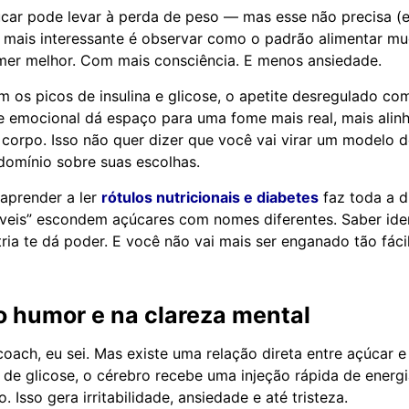
úcar pode levar à perda de peso — mas esse não precisa (
O mais interessante é observar como o padrão alimentar m
mer melhor. Com mais consciência. E menos ansiedade.
m os picos de insulina e glicose, o apetite desregulado co
e emocional dá espaço para uma fome mais real, mais ali
corpo. Isso não quer dizer que você vai virar um modelo d
 domínio sobre suas escolhas.
aprender a ler
rótulos nutricionais e diabetes
faz toda a d
veis” escondem açúcares com nomes diferentes. Saber iden
ria te dá poder. E você não vai mais ser enganado tão fácil
o humor e na clareza mental
oach, eu sei. Mas existe uma relação direta entre açúcar e
 de glicose, o cérebro recebe uma injeção rápida de energ
 Isso gera irritabilidade, ansiedade e até tristeza.