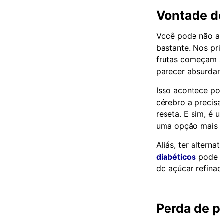
Vontade de
Você pode não ac
bastante. Nos pri
frutas começam 
parecer absurdam
Isso acontece po
cérebro a precis
reseta. E sim, é 
uma opção mais l
Aliás, ter altern
diabéticos
pode s
do açúcar refina
Perda de 