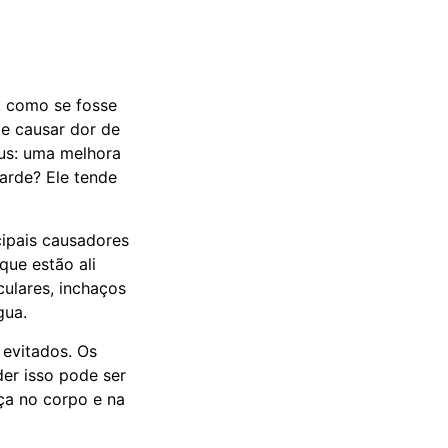
, como se fosse
de causar dor de
nus: uma melhora
tarde? Ele tende
cipais causadores
que estão ali
culares, inchaços
gua.
 evitados. Os
er isso pode ser
ça no corpo e na