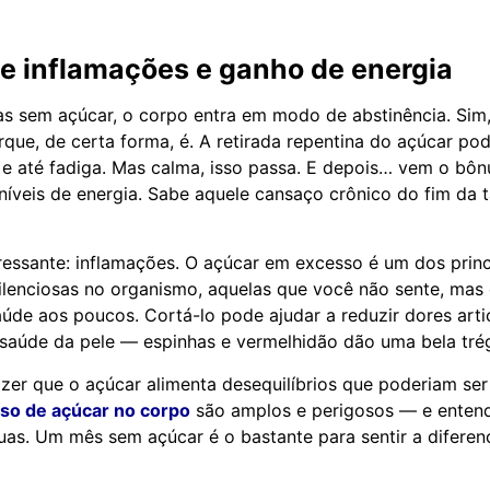
e inflamações e ganho de energia
as sem açúcar, o corpo entra em modo de abstinência. Sim
ue, de certa forma, é. A retirada repentina do açúcar po
o e até fadiga. Mas calma, isso passa. E depois… vem o bô
 níveis de energia. Sabe aquele cansaço crônico do fim da 
ressante: inflamações. O açúcar em excesso é um dos prin
ilenciosas no organismo, aquelas que você não sente, mas 
úde aos poucos. Cortá-lo pode ajudar a reduzir dores arti
 saúde da pele — espinhas e vermelhidão dão uma bela tré
zer que o açúcar alimenta desequilíbrios que poderiam ser
sso de açúcar no corpo
são amplos e perigosos — e entend
uas. Um mês sem açúcar é o bastante para sentir a diferen