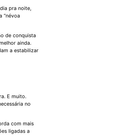
ia pra noite,
la “névoa
ão de conquista
melhor ainda.
am a estabilizar
a. E muito.
necessária no
corda com mais
ões ligadas a