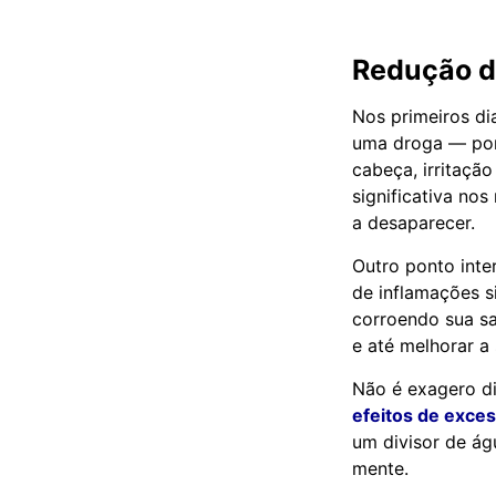
Redução d
Nos primeiros di
uma droga — porq
cabeça, irritaçã
significativa nos
a desaparecer.
Outro ponto inte
de inflamações s
corroendo sua sa
e até melhorar a
Não é exagero di
efeitos de exce
um divisor de ág
mente.