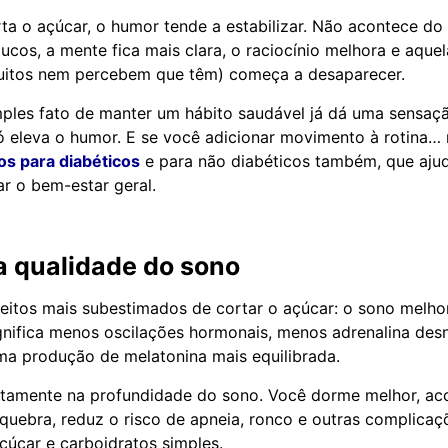
a o açúcar, o humor tende a estabilizar. Não acontece do d
cos, a mente fica mais clara, o raciocínio melhora e aque
muitos nem percebem que têm) começa a desaparecer.
mples fato de manter um hábito saudável já dá uma sensaç
ó eleva o humor. E se você adicionar movimento à rotina… 
os para diabéticos
e para não diabéticos também, que ajud
ar o bem-estar geral.
a qualidade do sono
eitos mais subestimados de cortar o açúcar: o sono melhor
nifica menos oscilações hormonais, menos adrenalina des
uma produção de melatonina mais equilibrada.
retamente na profundidade do sono. Você dorme melhor, a
 quebra, reduz o risco de apneia, ronco e outras complicaç
açúcar e carboidratos simples.