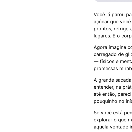
Você já parou pa
açúcar que você
prontos, refriger
lugares. E o co
Agora imagine co
carregado de gli
— físicos e ment
promessas mirabo
A grande sacada 
entender, na prá
até então, parec
pouquinho no iníc
Se você está pe
explorar o que m
aquela vontade i