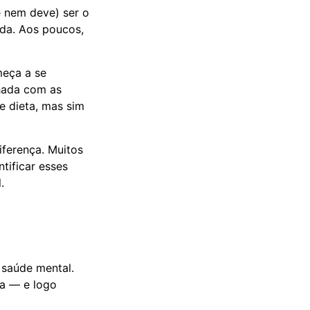
e nem deve) ser o
uda. Aos poucos,
meça a se
nhada com as
e dieta, mas sim
iferença. Muitos
tificar esses
.
 saúde mental.
ia — e logo