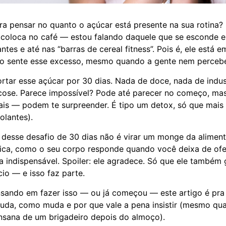
ra pensar no quanto o açúcar está presente na sua rotina?
 coloca no café — estou falando daquele que se esconde 
antes e até nas “barras de cereal fitness”. Pois é, ele está 
rpo sente esse excesso, mesmo quando a gente nem perceb
rtar esse açúcar por 30 dias. Nada de doce, nada de indus
cose. Parece impossível? Pode até parecer no começo, mas
ais — podem te surpreender. É tipo um detox, só que mais 
lantes).
desse desafio de 30 dias não é virar um monge da aliment
tica, como o seu corpo responde quando você deixa de ofe
ia indispensável. Spoiler: ele agradece. Só que ele também 
io — e isso faz parte.
nsando em fazer isso — ou já começou — este artigo é pr
uda, como muda e por que vale a pena insistir (mesmo qu
nsana de um brigadeiro depois do almoço).