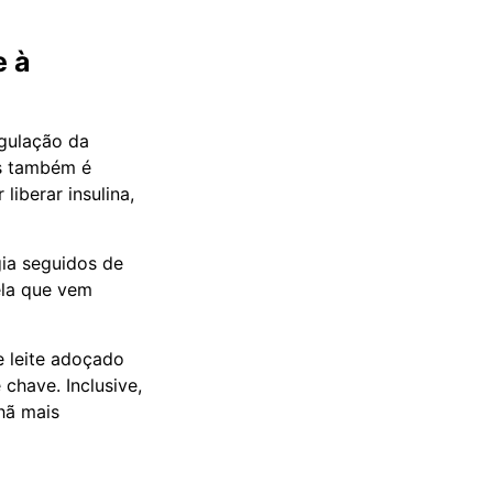
e à
egulação da
as também é
iberar insulina,
gia seguidos de
ela que vem
e leite adoçado
chave. Inclusive,
hã mais