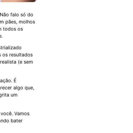
 Não falo só do
em pães, molhos
em todos os
e.
trializado
 os resultados
realista (e sem
ação. É
recer algo que,
grita um
a você. Vamos
ando bater