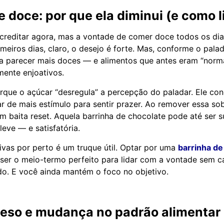
 doce: por que ela diminui (e como li
reditar agora, mas a vontade de comer doce todos os dia
meiros dias, claro, o desejo é forte. Mas, conforme o pala
a parecer mais doces — e alimentos que antes eram “norm
ente enjoativos.
rque o açúcar “desregula” a percepção do paladar. Ele con
ar de mais estímulo para sentir prazer. Ao remover essa so
um baita reset. Aquela barrinha de chocolate pode até ser s
eve — e satisfatória.
ativas por perto é um truque útil. Optar por uma
barrinha de
er o meio-termo perfeito para lidar com a vontade sem ca
do. E você ainda mantém o foco no objetivo.
peso e mudança no padrão alimentar