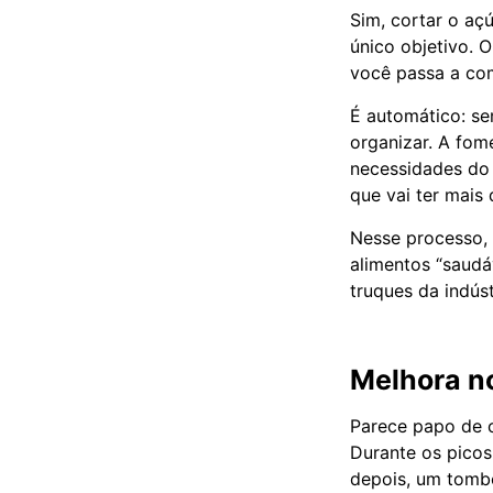
Sim, cortar o aç
único objetivo. 
você passa a co
É automático: se
organizar. A fom
necessidades do 
que vai ter mais
Nesse processo, 
alimentos “saudá
truques da indúst
Melhora n
Parece papo de c
Durante os picos
depois, um tombo.