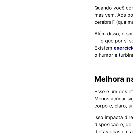
Quando você cort
mas vem. Aos pou
cerebral” (que 
Além disso, o si
— o que por si s
Existem
exercíci
o humor e turbin
Melhora n
Esse é um dos ef
Menos açúcar sig
corpo e, claro, 
Isso impacta di
disposição e, de
dietas ricas em 