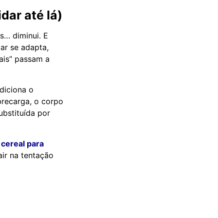
dar até lá)
s… diminui. E
dar se adapta,
ais” passam a
diciona o
brecarga, o corpo
ubstituída por
 cereal para
ir na tentação