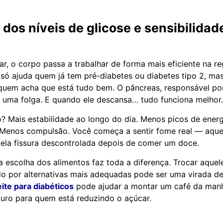
dos níveis de glicose e sensibilidad
ar, o corpo passa a trabalhar de forma mais eficiente na r
o só ajuda quem já tem pré-diabetes ou diabetes tipo 2, m
quem acha que está tudo bem. O pâncreas, responsável por l
 uma folga. E quando ele descansa… tudo funciona melhor.
o? Mais estabilidade ao longo do dia. Menos picos de ener
 Menos compulsão. Você começa a sentir fome real — aqu
ela fissura descontrolada depois de comer um doce.
 a escolha dos alimentos faz toda a diferença. Trocar aquel
 por alternativas mais adequadas pode ser uma virada de 
eite para diabéticos
pode ajudar a montar um café da man
guro para quem está reduzindo o açúcar.