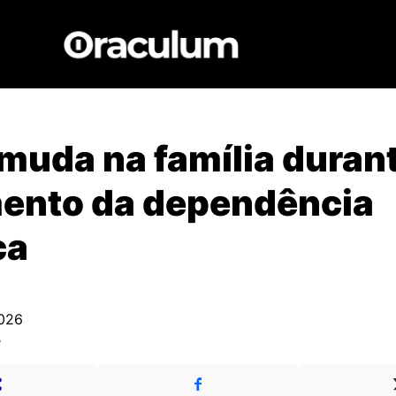
muda na família duran
mento da dependência
ca
2026
e