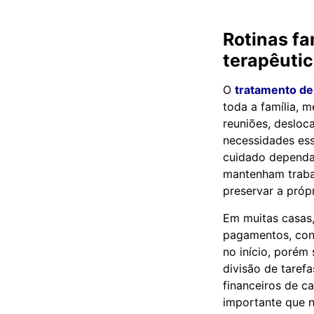
Rotinas f
terapêuti
O
tratamento d
toda a família, 
reuniões, desloc
necessidades esse
cuidado dependa 
mantenham trabal
preservar a própr
Em muitas casas
pagamentos, cont
no início, porém
divisão de tarefa
financeiros de c
importante que n