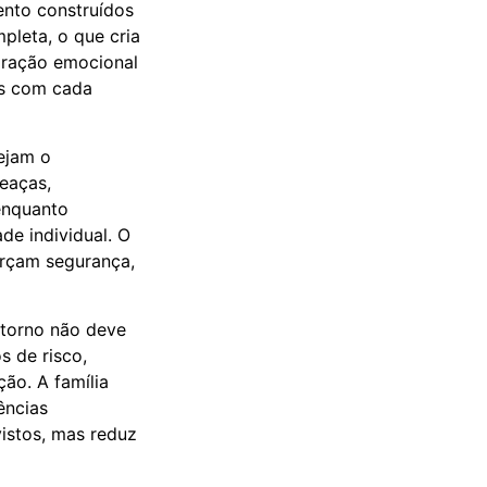
ento construídos
leta, o que cria
aração emocional
is com cada
ejam o
eaças,
enquanto
de individual. O
orçam segurança,
etorno não deve
s de risco,
ão. A família
ências
istos, mas reduz