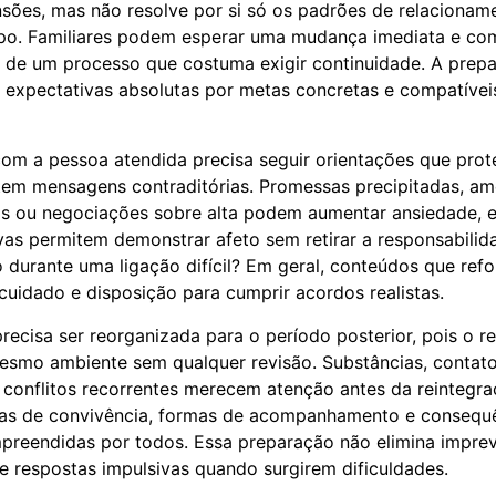
sões, mas não resolve por si só os padrões de relacionam
po. Familiares podem esperar uma mudança imediata e comp
e de um processo que costuma exigir continuidade. A prep
ir expectativas absolutas por metas concretas e compatíve
m a pessoa atendida precisa seguir orientações que prot
tem mensagens contraditórias. Promessas precipitadas, am
as ou negociações sobre alta podem aumentar ansiedade, 
vas permitem demonstrar afeto sem retirar a responsabilida
o durante uma ligação difícil? Em geral, conteúdos que ref
cuidado e disposição para cumprir acordos realistas.
ecisa ser reorganizada para o período posterior, pois o r
esmo ambiente sem qualquer revisão. Substâncias, contato
e conflitos recorrentes merecem atenção antes da reintegraç
gras de convivência, formas de acompanhamento e consequ
reendidas por todos. Essa preparação não elimina imprev
de respostas impulsivas quando surgirem dificuldades.