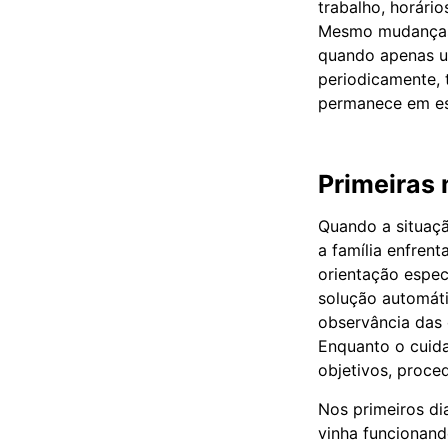
trabalho, horári
Mesmo mudanças 
quando apenas um
periodicamente, 
permanece em es
Primeiras
Quando a situaç
a família enfren
orientação espec
solução automáti
observância das 
Enquanto o cuida
objetivos, proce
Nos primeiros di
vinha funcionand