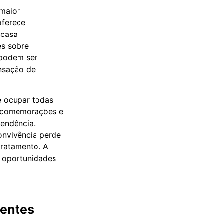
 maior
oferece
 casa
es sobre
 podem ser
ensação de
e ocupar todas
s, comemorações e
endência.
onvivência perde
tratamento. A
r oportunidades
ientes