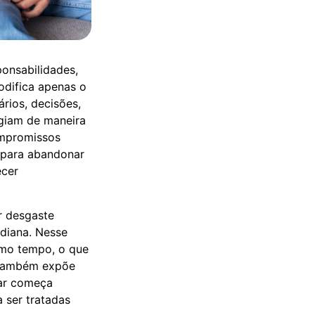
ponsabilidades,
odifica apenas o
rios, decisões,
agiam de maneira
compromissos
 para abandonar
ecer
r desgaste
idiana. Nesse
smo tempo, o que
s também expõe
iar começa
 ser tratadas