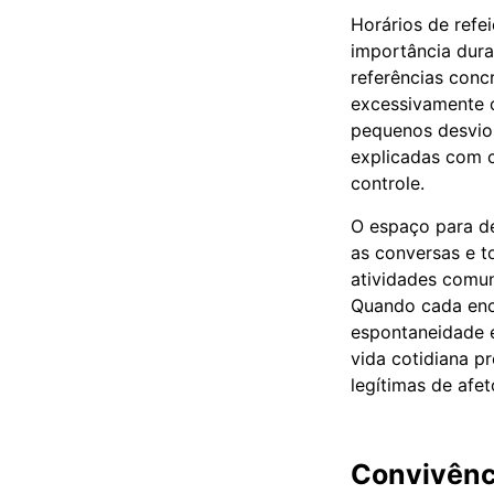
Horários de refe
importância dura
referências conc
excessivamente c
pequenos desvios
explicadas com c
controle.
O espaço para d
as conversas e t
atividades comu
Quando cada enc
espontaneidade e
vida cotidiana p
legítimas de afe
Convivênci