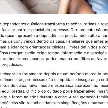
 dependentes químicos transforma relações, rotinas e res
 familiar parte essencial do processo. O tratamento não m
e quem apresenta a dependência, pois também altera horá
rmas de convivência dentro da casa. Familiares que antes 
am a lidar com orientações clínicas, limites definidos e 
Essa reorganização exige tempo, informação e disposição
bora bem-intencionadas, podem manter conflitos ou favor
rejudiciais.
ma chegar ao tratamento depois de um período marcado po
s financeiras, promessas não cumpridas e insegurança cot
mentos de culpa, raiva, medo e esperança aparecem ao me
es equilibradas. O início do cuidado pode trazer alívio, ma
s que foram adiados durante a crise. A recuperação famil
eriências são reconhecidas sem simplificações e passam a