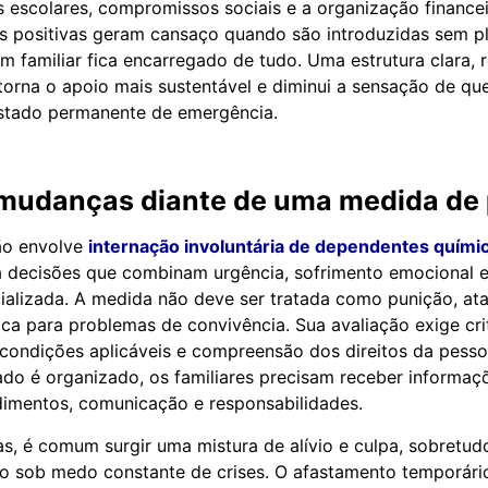
os escolares, compromissos sociais e a organização financei
positivas geram cansaço quando são introduzidas sem p
 familiar fica encarregado de tudo. Uma estrutura clara, 
torna o apoio mais sustentável e diminui a sensação de que 
tado permanente de emergência.
 mudanças diante de uma medida de
ão envolve
internação involuntária de dependentes químic
ta decisões que combinam urgência, sofrimento emocional 
ializada. A medida não deve ser tratada como punição, atal
ca para problemas de convivência. Sua avaliação exige crité
condições aplicáveis e compreensão dos direitos da pesso
do é organizado, os familiares precisam receber informaç
dimentos, comunicação e responsabilidades.
as, é comum surgir uma mistura de alívio e culpa, sobretu
o sob medo constante de crises. O afastamento temporári