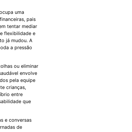
 ocupa uma
inanceiras, pais
dem tentar mediar
 flexibilidade e
to já mudou. A
toda a pressão
colhas ou eliminar
saudável envolve
idos pela equipe
e crianças,
brio entre
sabilidade que
cas e conversas
ornadas de