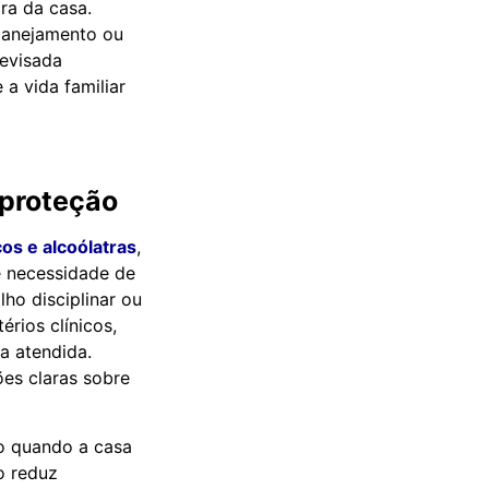
ra da casa.
lanejamento ou
revisada
a vida familiar
 proteção
os e alcoólatras
,
e necessidade de
ho disciplinar ou
rios clínicos,
a atendida.
ões claras sobre
do quando a casa
o reduz