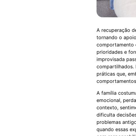
A recuperação de
tornando o apoio
comportamento d
prioridades e fo
improvisada pass
compartilhados. 
práticas que, em
comportamentos p
A família costu
emocional, perda
contexto, senti
dificulta decisõ
problemas antigo
quando essas exp