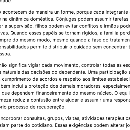
idade.
 acontecem de maneira uniforme, porque cada integrante
e na dinâmica doméstica. Cônjuges podem assumir tarefas f
ar a supervisão, filhos podem evitar conflitos e irmãos po
ivas. Quando esses papéis se tornam rígidos, a família perde
sempre do mesmo modo, mesmo quando a fase do tratamen
onsabilidades permite distribuir o cuidado sem concentrar 
ssoa.
não significa vigiar cada movimento, controlar todas as es
 naturais das decisões do dependente. Uma participação 
, cumprimento de acordos e respeito aos limites estabelec
bém inclui a proteção dos demais moradores, especialment
 que dependem financeiramente do mesmo núcleo. O equilí
rmeza reduz a confusão entre ajudar e assumir uma respon
rio processo de recuperação.
incorporar consultas, grupos, visitas, atividades terapêuti
ziam parte do cotidiano. Essas exigências podem alterar j