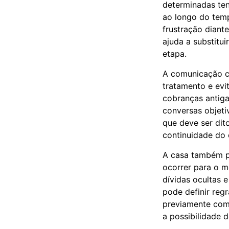
determinadas ten
ao longo do tem
frustração diant
ajuda a substitu
etapa.
A comunicação co
tratamento e evi
cobranças antig
conversas objeti
que deve ser dit
continuidade do 
A casa também pr
ocorrer para o m
dívidas ocultas 
pode definir re
previamente comp
a possibilidade 