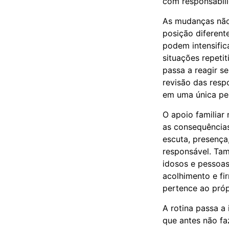
com responsabil
As mudanças não
posição diferent
podem intensific
situações repetit
passa a reagir 
revisão das resp
em uma única pe
O apoio familiar 
as consequências
escuta, presença
responsável. Tam
idosos e pessoas
acolhimento e fi
pertence ao próp
A rotina passa a 
que antes não fa