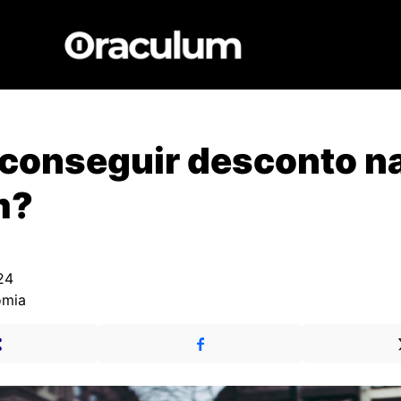
conseguir desconto n
m?
24
omia