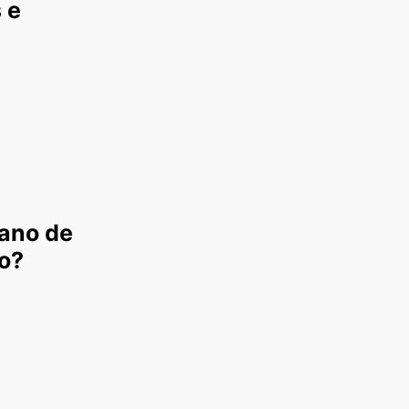
 e
lano de
o?