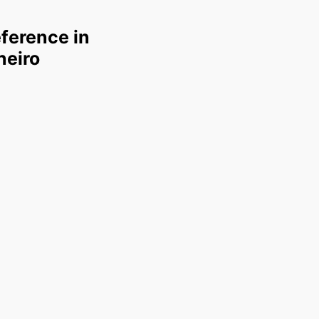
reference in
neiro