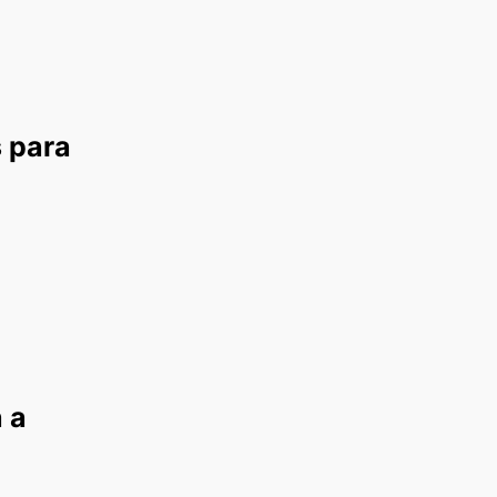
 para
 a