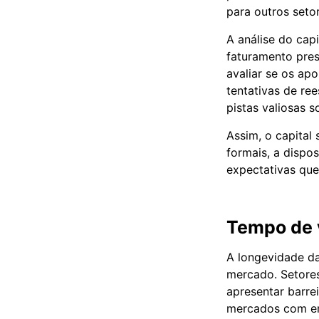
para outros seto
A análise do ca
faturamento pres
avaliar se os ap
tentativas de ree
pistas valiosas 
Assim, o capital
formais, a dispo
expectativas qu
Tempo de v
A longevidade d
mercado. Setore
apresentar barre
mercados com em