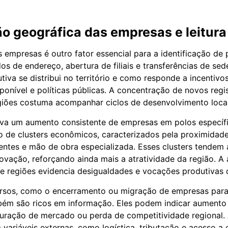
ão geográfica das empresas e leitura
s empresas é outro fator essencial para a identificação de
s de endereço, abertura de filiais e transferências de se
tiva se distribui no território e como responde a incentivos
sponível e políticas públicas. A concentração de novos reg
iões costuma acompanhar ciclos de desenvolvimento local
va um aumento consistente de empresas em polos específic
ão de clusters econômicos, caracterizados pela proximidade
ientes e mão de obra especializada. Esses clusters tendem
novação, reforçando ainda mais a atratividade da região. A 
e regiões evidencia desigualdades e vocações produtivas d
rsos, como o encerramento ou migração de empresas para
bém são ricos em informação. Eles podem indicar aumento
turação de mercado ou perda de competitividade regional. 
ariáveis externas, como logística, tributação e acesso a cr