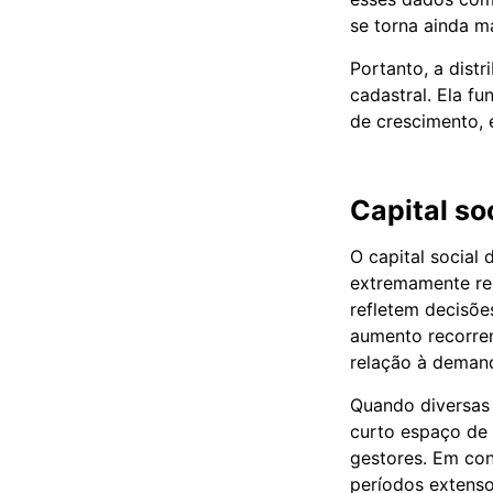
se torna ainda ma
Portanto, a dist
cadastral. Ela f
de crescimento, 
Capital so
O capital social
extremamente rel
refletem decisõe
aumento recorren
relação à demand
Quando diversas
curto espaço de 
gestores. Em con
períodos extenso