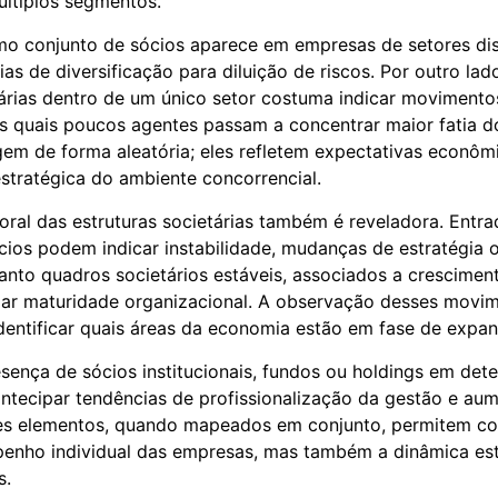
ltiplos segmentos.
 conjunto de sócios aparece em empresas de setores dist
gias de diversificação para diluição de riscos. Por outro lad
tárias dentro de um único setor costuma indicar movimento
s quais poucos agentes passam a concentrar maior fatia 
em de forma aleatória; eles refletem expectativas econôm
 estratégica do ambiente concorrencial.
ral das estruturas societárias também é reveladora. Entra
cios podem indicar instabilidade, mudanças de estratégia o
uanto quadros societários estáveis, associados a cresciment
zar maturidade organizacional. A observação desses movi
 identificar quais áreas da economia estão em fase de expa
esença de sócios institucionais, fundos ou holdings em det
tecipar tendências de profissionalização da gestão e au
es elementos, quando mapeados em conjunto, permitem c
enho individual das empresas, mas também a dinâmica est
s.