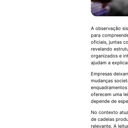
A observação sis
para compreender
oficiais, juntas 
revelando estrut
organizados e i
ajudam a explic
Empresas deixam 
mudanças societár
enquadramentos f
oferecem uma lei
depende de espec
No contexto atua
de cadeias produ
relevante. A leit