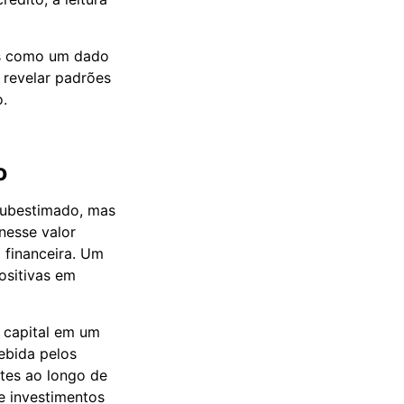
nas como um dado
 revelar padrões
.
o
subestimado, mas
nesse valor
 financeira. Um
ositivas em
capital em um
ebida pelos
rtes ao longo de
e investimentos