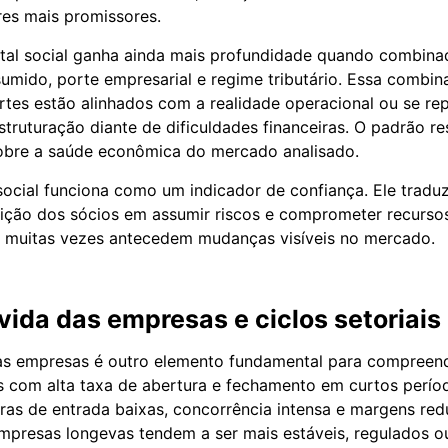
res mais promissores.
pital social ganha ainda mais profundidade quando combin
umido, porte empresarial e regime tributário. Essa combin
ortes estão alinhados com a realidade operacional ou se r
struturação diante de dificuldades financeiras. O padrão re
sobre a saúde econômica do mercado analisado.
 social funciona como um indicador de confiança. Ele trad
sição dos sócios em assumir riscos e comprometer recursos
e muitas vezes antecedem mudanças visíveis no mercado.
ida das empresas e ciclos setoriais
as empresas é outro elemento fundamental para compreen
s com alta taxa de abertura e fechamento em curtos perí
iras de entrada baixas, concorrência intensa e margens red
presas longevas tendem a ser mais estáveis, regulados 