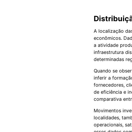
Distribuiç
A localização da
econômicos. Dado
a atividade produ
infraestrutura di
determinadas reg
Quando se obser
inferir a formaç
fornecedores, cl
de eficiência e i
comparativa entr
Movimentos inve
localidades, tam
operacionais, sa
esses dados com v