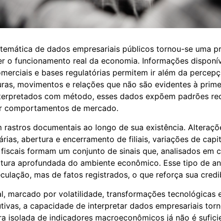
temática de dados empresariais públicos tornou-se uma pr
 o funcionamento real da economia. Informações disponív
comerciais e bases regulatórias permitem ir além da percepç
uras, movimentos e relações que não são evidentes à prime
nterpretados com método, esses dados expõem padrões re
ar comportamentos de mercado.
rastros documentais ao longo de sua existência. Alteraçõe
ias, abertura e encerramento de filiais, variações de capit
iscais formam um conjunto de sinais que, analisados em c
tura aprofundada do ambiente econômico. Esse tipo de an
ulação, mas de fatos registrados, o que reforça sua credibi
l, marcado por volatilidade, transformações tecnológicas 
tivas, a capacidade de interpretar dados empresariais tor
ura isolada de indicadores macroeconômicos já não é sufici