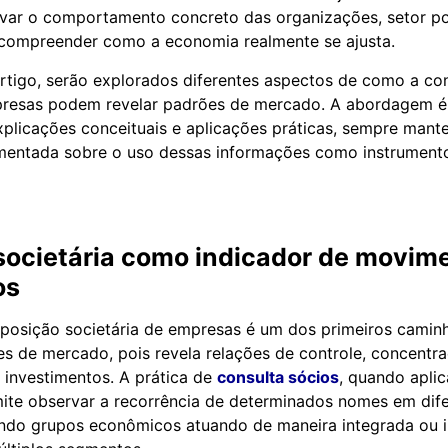
var o comportamento concreto das organizações, setor por
 compreender como a economia realmente se ajusta.
rtigo, serão explorados diferentes aspectos de como a con
resas podem revelar padrões de mercado. A abordagem é 
xplicações conceituais e aplicações práticas, sempre man
mentada sobre o uso dessas informações como instrumento
 societária como indicador de movim
os
posição societária de empresas é um dos primeiros camin
ões de mercado, pois revela relações de controle, concentr
e investimentos. A prática de
consulta sócios
, quando apli
mite observar a recorrência de determinados nomes em dif
ndo grupos econômicos atuando de maneira integrada ou i