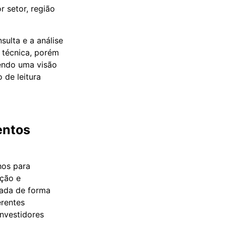
 setor, região
sulta e a análise
técnica, porém
tendo uma visão
 de leitura
entos
hos para
ação e
cada de forma
erentes
nvestidores