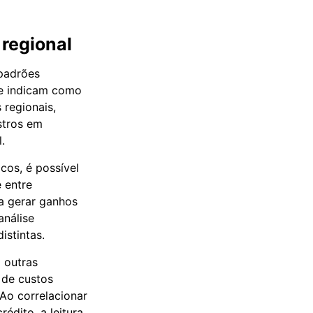
 regional
 padrões
de indicam como
 regionais,
istros em
.
os, é possível
 entre
 a gerar ganhos
análise
istintas.
 outras
 de custos
Ao correlacionar
édito, a leitura