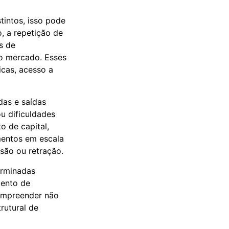
intos, isso pode
o, a repetição de
s de
do mercado. Esses
icas, acesso a
das e saídas
u dificuldades
o de capital,
mentos em escala
nsão ou retração.
erminadas
mento de
ompreender não
rutural de