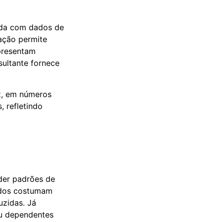
ada com dados de
ação permite
epresentam
sultante fornece
uz, em números
, refletindo
der padrões de
odos costumam
uzidas. Já
ou dependentes