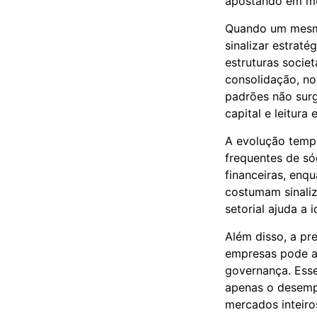
apostando em mú
Quando um mesmo
sinalizar estraté
estruturas socie
consolidação, no
padrões não surg
capital e leitura
A evolução tempo
frequentes de só
financeiras, enq
costumam sinali
setorial ajuda a
Além disso, a pr
empresas pode an
governança. Ess
apenas o desemp
mercados inteiro