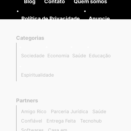
Blog
Contato
Quem somos
Política de Privacidade
Anuncie
Categorias
Sociedade
Economia
Saúde
Educação
Espiritualidade
Partners
Amigo Rico
Parceria Jurídica
Saúde
Confiável
Entrega Feita
Tecnohub
Softwares
Casa em