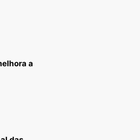
melhora a
al das