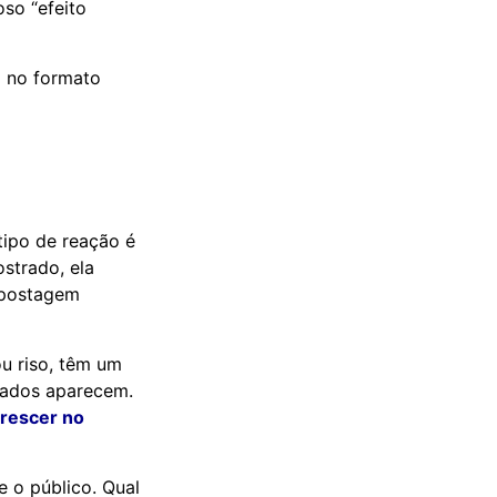
oso “efeito
o no formato
tipo de reação é
strado, ela
 postagem
u riso, têm um
ltados aparecem.
rescer no
 o público. Qual