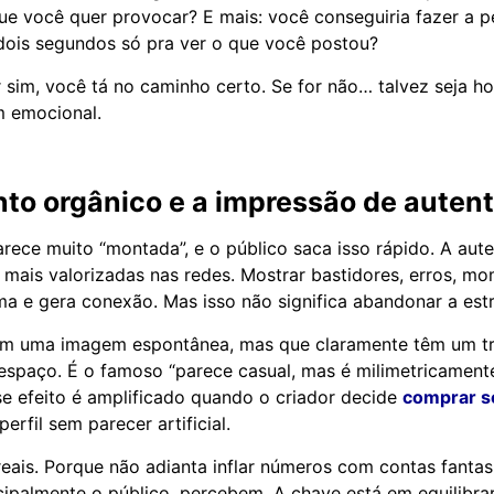
ue você quer provocar? E mais: você conseguiria fazer a p
 dois segundos só pra ver o que você postou?
r sim, você tá no caminho certo. Se for não… talvez seja h
 emocional.
to orgânico e a impressão de autent
rece muito “montada”, e o público saca isso rápido. A aute
ais valorizadas nas redes. Mostrar bastidores, erros, m
ma e gera conexão. Mas isso não significa abandonar a estr
êm uma imagem espontânea, mas que claramente têm um tra
spaço. É o famoso “parece casual, mas é milimetricament
se efeito é amplificado quando o criador decide
comprar s
erfil sem parecer artificial.
reais. Porque não adianta inflar números com contas fanta
ncipalmente o público, percebem. A chave está em equilibrar