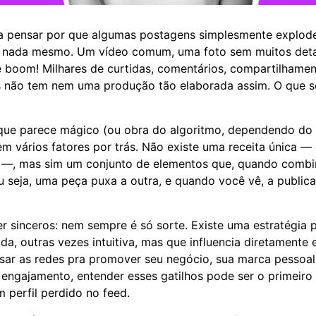
ra pensar por que algumas postagens simplesmente explod
do nada mesmo. Um vídeo comum, uma foto sem muitos deta
 boom! Milhares de curtidas, comentários, compartilhamen
es não tem nem uma produção tão elaborada assim. O que s
ue parece mágico (ou obra do algoritmo, dependendo do s
em vários fatores por trás. Não existe uma receita única — 
 —, mas sim um conjunto de elementos que, quando combi
u seja, uma peça puxa a outra, e quando você vê, a publica
r sinceros: nem sempre é só sorte. Existe uma estratégia p
a, outras vezes intuitiva, mas que influencia diretamente 
ar as redes pra promover seu negócio, sua marca pessoal
 engajamento, entender esses gatilhos pode ser o primeiro
m perfil perdido no feed.