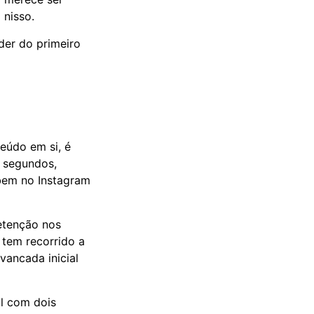
 nisso.
der do primeiro
teúdo em si, é
7 segundos,
bem no Instagram
retenção nos
 tem recorrido a
vancada inicial
l com dois