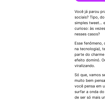
Você já parou p
sociais? Tipo, 
simples tweet… e
curioso: às vez
nesses casos?
Esse fenômeno, q
na tecnologia), t
parte do charme
efeito dominó. O
viralizando.
Só que, vamos se
muito bem pensad
você pensa em us
surfar a onda do
de ser só mais u