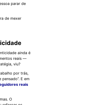
essoa parar de
ora de mexer
icidade
nticidade ainda é
omentos reais —
atégia, viu?
balho por trás,
e pensado”. E em
eguidores reais
smas. O
: reforçar os