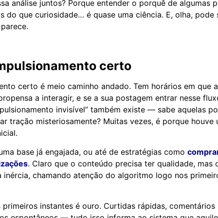
sa análise juntos? Porque entender o porquê de algumas 
s do que curiosidade… é quase uma ciência. E, olha, pode
 parece.
impulsionamento certo
ento certo é meio caminho andado. Tem horários em que a
 propensa a interagir, e se a sua postagem entrar nesse fl
mpulsionamento invisível” também existe — sabe aquelas p
r tração misteriosamente? Muitas vezes, é porque houve
cial.
 uma base já engajada, ou até de estratégias como
comprar
lizações
. Claro que o conteúdo precisa ter qualidade, mas o
a inércia, chamando atenção do algoritmo logo nos primei
primeiros instantes é ouro. Curtidas rápidas, comentários 
os espontâneos — tudo isso informa ao sistema que aquil