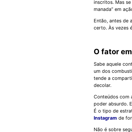
inscritos. Mas se
manada” em ação 
Então, antes de 
certo. Às vezes 
O fator em
Sabe aquele cont
um dos combustív
tende a compart
decolar.
Conteúdos com ap
poder absurdo. E
É o tipo de estr
Instagram
de for
Não é sobre segu