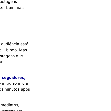
postagens
 ser bem mais
 audiência está
uxo… bingo. Mas
ostagens que
 um
 seguidores,
 impulso inicial
ros minutos após
imediatos,
o merece ser