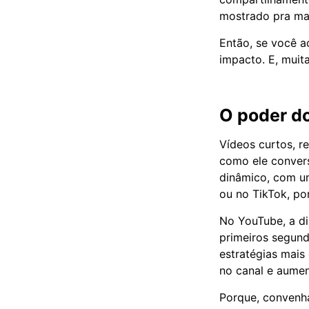
mostrado pra mai
Então, se você a
impacto. E, muit
O poder do
Vídeos curtos, r
como ele convers
dinâmico, com u
ou no TikTok, po
No YouTube, a di
primeiros segund
estratégias mais
no canal e aument
Porque, convenha