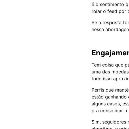
é o sentimento q
rolar o feed por
Se a resposta fo
nessa abordagem
Engajamen
Tem coisa que pa
uma das moedas m
tudo isso aproxi
Perfis que mant
estão ganhando e
alguns casos, es
pra consolidar o p
Sim, seguidores 
algoritmo, e pri