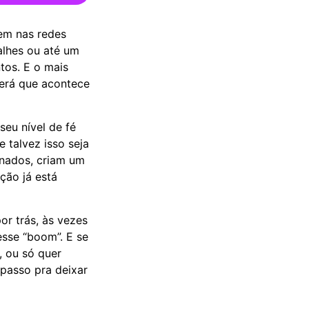
em nas redes
lhes ou até um
tos. E o mais
erá que acontece
eu nível de fé
e talvez isso seja
nados, criam um
ção já está
or trás, às vezes
esse “boom”. E se
, ou só quer
 passo pra deixar