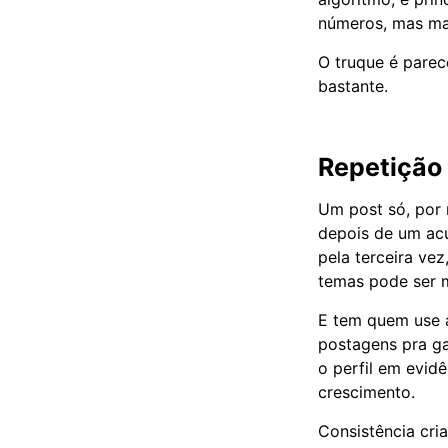
números, mas man
O truque é pare
bastante.
Repetição 
Um post só, por 
depois de um acú
pela terceira vez
temas pode ser m
E tem quem use 
postagens pra ga
o perfil em evid
crescimento.
Consistência cria