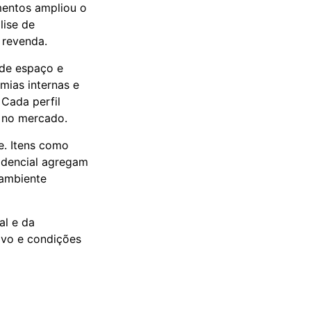
imentos ampliou o
lise de
 revenda.
 de espaço e
mias internas e
 Cada perfil
s no mercado.
e. Itens como
idencial agregam
 ambiente
al e da
ivo e condições