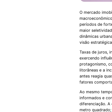
O mercado imobil
macroeconômicos
períodos de fort
maior seletivida
dinâmicas urbana
visão estratégica
Taxas de juros, i
exercendo influê
protagonismo, co
litorâneas e a i
antes reagia qua
fatores comporta
Ao mesmo tempo,
informados e con
diferenciação. A
metro quadrado; 