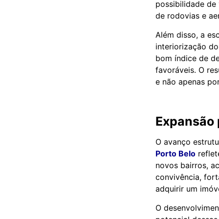
possibilidade d
de rodovias e ae
Além disso, a es
interiorização d
bom índice de de
favoráveis. O re
e não apenas po
Expansão 
O avanço estrut
Porto Belo
refle
novos bairros, 
convivência, for
adquirir um imóve
O desenvolviment