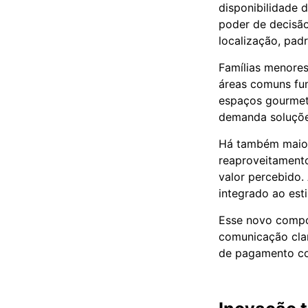
disponibilidade 
poder de decisão
localização, pad
Famílias menores
áreas comuns fun
espaços gourmet,
demanda soluções
Há também maior 
reaproveitamento
valor percebido.
integrado ao est
Esse novo compor
comunicação clar
de pagamento co