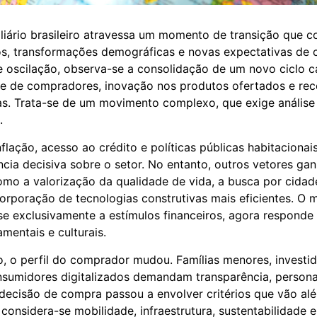
iário brasileiro atravessa um momento de transição que c
, transformações demográficas e novas expectativas de
e oscilação, observa-se a consolidação de um novo ciclo c
de de compradores, inovação nos produtos ofertados e re
s. Trata-se de um movimento complexo, que exige análise
.
nflação, acesso ao crédito e políticas públicas habitaciona
ncia decisiva sobre o setor. No entanto, outros vetores ga
mo a valorização da qualidade de vida, a busca por cidad
ncorporação de tecnologias construtivas mais eficientes. O
se exclusivamente a estímulos financeiros, agora respond
mentais e culturais.
 o perfil do comprador mudou. Famílias menores, investid
sumidores digitalizados demandam transparência, persona
 decisão de compra passou a envolver critérios que vão al
considera-se mobilidade, infraestrutura, sustentabilidade e