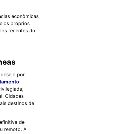
ncias econômicas
pelos próprios
umos recentes do
âneas
 desejo por
tamento
vilegiada,
al. Cidades
pais destinos de
finitiva de
ou remoto. A