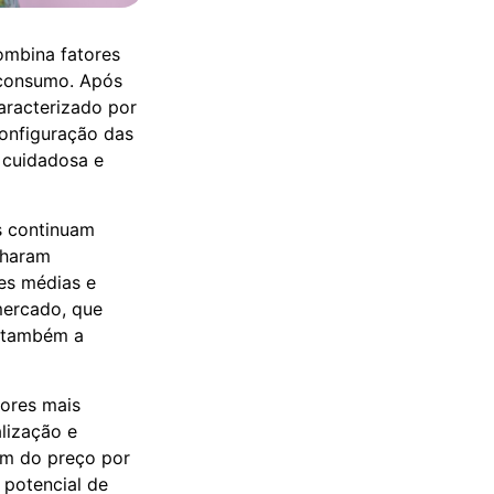
ombina fatores
 consumo. Após
aracterizado por
configuração das
 cuidadosa e
is continuam
nharam
es médias e
 mercado, que
e também a
ores mais
lização e
ém do preço por
 potencial de