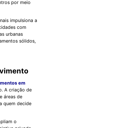
ntros por meio
nais impulsiona a
 cidades com
cas urbanas
amentos sólidos,
lvimento
amentos em
. A criação de
e áreas de
ara quem decide
mpliam o