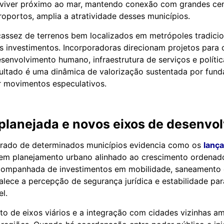
e viver próximo ao mar, mantendo conexão com grandes ce
roportos, amplia a atratividade desses municípios.
cassez de terrenos bem localizados em metrópoles tradicio
os investimentos. Incorporadoras direcionam projetos para
senvolvimento humano, infraestrutura de serviços e políti
sultado é uma dinâmica de valorização sustentada por fund
r movimentos especulativos.
planejada e novos eixos de desenvo
urado de determinados municípios evidencia como os
lanç
tem planejamento urbano alinhado ao crescimento ordenado
acompanhada de investimentos em mobilidade, saneamento 
talece a percepção de segurança jurídica e estabilidade p
l.
o de eixos viários e a integração com cidades vizinhas a