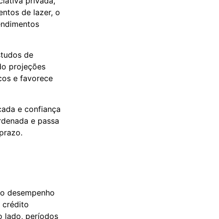
iativa privada,
ntos de lazer, o
endimentos
studos de
do projeções
cos e favorece
cada e confiança
rdenada e passa
prazo.
no desempenho
 crédito
o lado, períodos