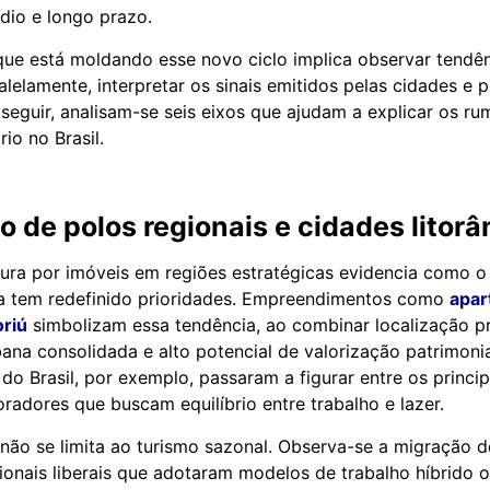
dio e longo prazo.
ue está moldando esse novo ciclo implica observar tendê
ralelamente, interpretar os sinais emitidos pelas cidades e 
seguir, analisam-se seis eixos que ajudam a explicar os r
io no Brasil.
o de polos regionais e cidades litor
ura por imóveis em regiões estratégicas evidencia como o
da tem redefinido prioridades. Empreendimentos como
apar
riú
simbolizam essa tendência, ao combinar localização pri
bana consolidada e alto potencial de valorização patrimoni
 do Brasil, por exemplo, passaram a figurar entre os princi
oradores que buscam equilíbrio entre trabalho e lazer.
ão se limita ao turismo sazonal. Observa-se a migração de
ssionais liberais que adotaram modelos de trabalho híbrido 