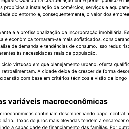
 regiões. Quando há coordenação entre poder público e inic
 propícios à instalação de comércios, serviços e equipame
idade do entorno e, consequentemente, o valor dos empre
vante é a profissionalização da incorporação imobiliária. E
ica e econômica tornaram-se mais sofisticados, consideran
álise de demanda e tendências de consumo. Isso reduz ris
erentes às necessidades reais da população.
 ciclo virtuoso em que planejamento urbano, oferta qualifi
 retroalimentam. A cidade deixa de crescer de forma deso
 expansão com base em critérios técnicos e visão de longo 
as variáveis macroeconômicas
croeconômicas continuam desempenhando papel central 
liário. Taxas de juros mais elevadas tendem a encarecer o
uzindo a capacidade de financiamento das famílias. Por outr