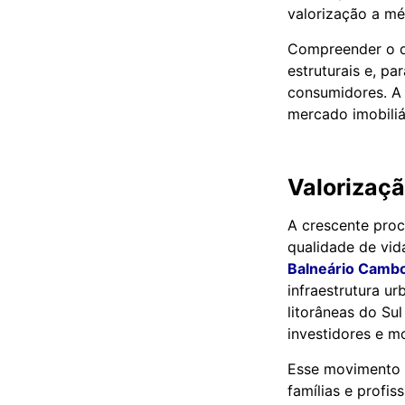
valorização a mé
Compreender o q
estruturais e, pa
consumidores. A 
mercado imobiliár
Valorizaçã
A crescente proc
qualidade de vi
Balneário Cambo
infraestrutura ur
litorâneas do Sul
investidores e m
Esse movimento n
famílias e profi