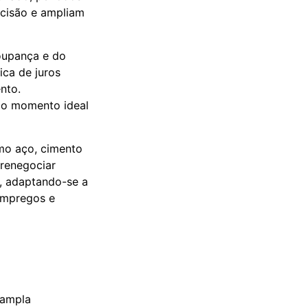
ecisão e ampliam
poupança e do
ica de juros
nto.
 o momento ideal
omo aço, cimento
 renegociar
a, adaptando-se a
empregos e
 ampla