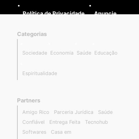
Política de Privacidade
Anuncie
Categorias
Sociedade
Economia
Saúde
Educação
Espiritualidade
Partners
Amigo Rico
Parceria Jurídica
Saúde
Confiável
Entrega Feita
Tecnohub
Softwares
Casa em