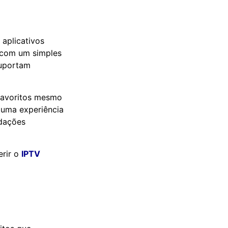
 aplicativos
V com um simples
suportam
 favoritos mesmo
r uma experiência
ndações
erir o
IPTV