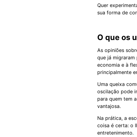
Quer experiment
sua forma de con
O que os u
As opiniões sobr
que já migraram 
economia e à flex
principalmente e
Uma queixa comu
oscilação pode i
para quem tem ac
vantajosa.
Na prática, a es
coisa é certa: o
entretenimento.