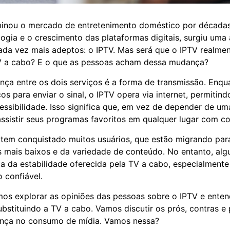
inou o mercado de entretenimento doméstico por década
ogia e o crescimento das plataformas digitais, surgiu uma 
a vez mais adeptos: o IPTV. Mas será que o IPTV realmen
TV a cabo? E o que as pessoas acham dessa mudança?
rença entre os dois serviços é a forma de transmissão. Enq
icos para enviar o sinal, o IPTV opera via internet, permitin
cessibilidade. Isso significa que, em vez de depender de um
assistir seus programas favoritos em qualquer lugar com co
 tem conquistado muitos usuários, que estão migrando par
 mais baixos e da variedade de conteúdo. No entanto, al
ta da estabilidade oferecida pela TV a cabo, especialment
o confiável.
mos explorar as opiniões das pessoas sobre o IPTV e enten
ubstituindo a TV a cabo. Vamos discutir os prós, contras 
nça no consumo de mídia. Vamos nessa?