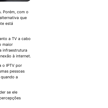
s. Porém, com o
alternativa que
te está
uanto a TV a cabo
do maior
a infraestrutura
nexão à internet.
a o IPTV por
gumas pessoas
e quando a
der se ele
e percepções