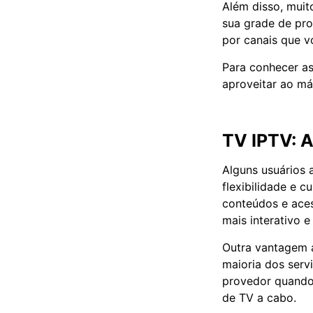
Além disso, muit
sua grade de pro
por canais que v
Para conhecer a
aproveitar ao má
TV IPTV: A
Alguns usuários 
flexibilidade e c
conteúdos e aces
mais interativo e
Outra vantagem a
maioria dos serv
provedor quando 
de TV a cabo.