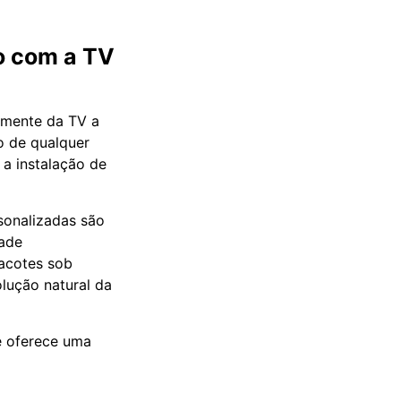
o com a TV
temente da TV a
o de qualquer
 a instalação de
rsonalizadas são
dade
pacotes sob
lução natural da
e oferece uma