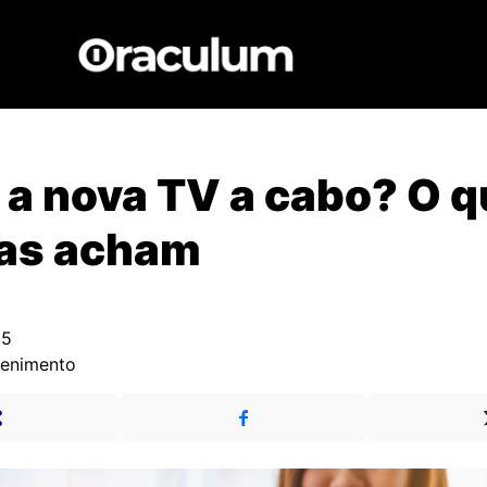
 a nova TV a cabo? O q
as acham
25
tenimento