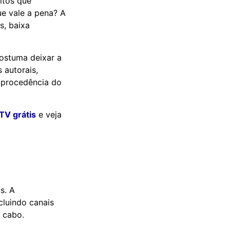
itos que
e vale a pena? A
s, baixa
ostuma deixar a
s autorais,
a procedência do
PTV grátis
e veja
s. A
cluindo canais
a cabo.