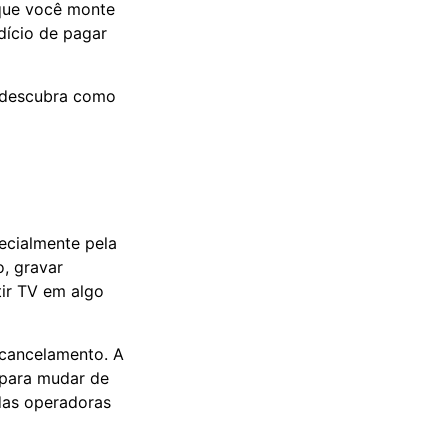
 que você monte
dício de pagar
descubra como
ecialmente pela
o, gravar
tir TV em algo
 cancelamento. A
 para mudar de
 das operadoras