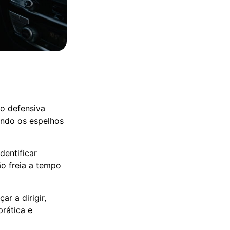
ão defensiva
tando os espelhos
dentificar
ão freia a tempo
r a dirigir,
rática e