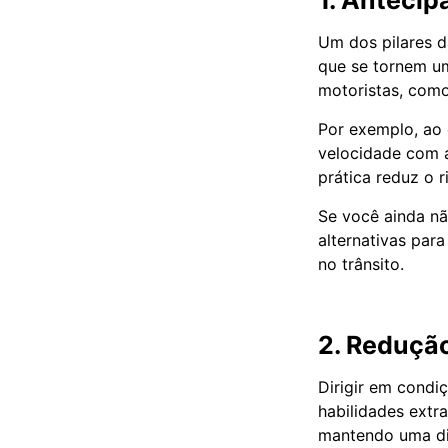
1. Antecip
Um dos pilares d
que se tornem um
motoristas, como
Por exemplo, ao 
velocidade com a
prática reduz o 
Se você ainda nã
alternativas par
no trânsito.
2. Reduçã
Dirigir em condi
habilidades extr
mantendo uma dis