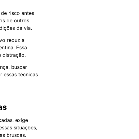
 de risco antes
os de outros
dições da via.
vo reduz a
ntina. Essa
 distração.
ança, buscar
r essas técnicas
as
cadas, exige
essas situações,
as bruscas.