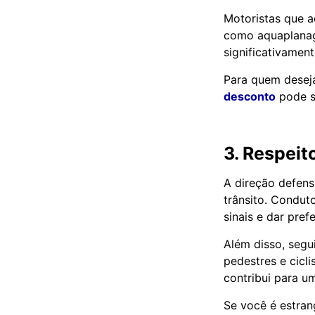
Motoristas que a
como aquaplanag
significativamen
Para quem desej
desconto
pode se
3. Respeito
A direção defens
trânsito. Condut
sinais e dar pref
Além disso, segu
pedestres e cicl
contribui para u
Se você é estran