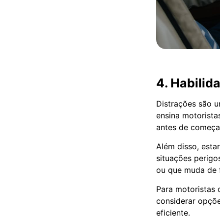
4. Habilid
Distrações são u
ensina motoristas
antes de começar
Além disso, esta
situações perigo
ou que muda de f
Para motoristas 
considerar opç
eficiente.