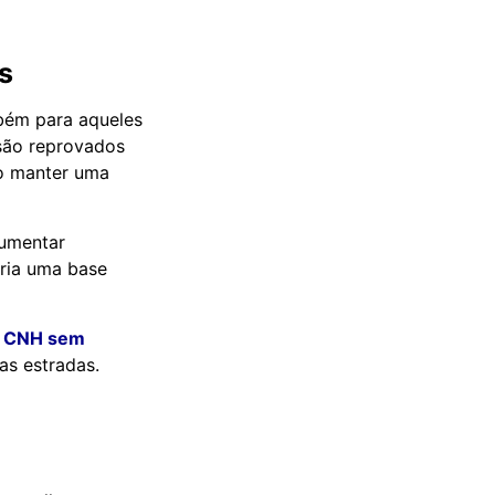
s
mbém para aqueles
 são reprovados
ão manter uma
aumentar
cria uma base
a
CNH sem
as estradas.