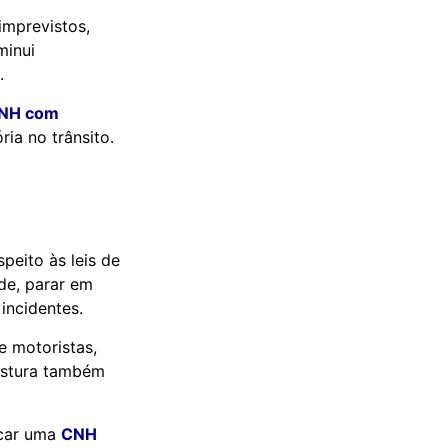
imprevistos,
minui
.
NH com
ia no trânsito.
peito às leis de
de, parar em
incidentes.
e motoristas,
postura também
scar uma
CNH