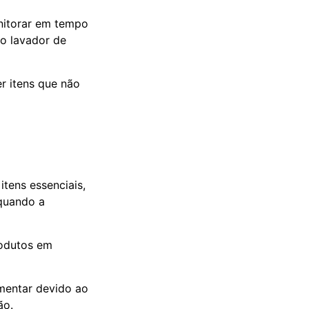
nitorar em tempo
 o lavador de
r itens que não
tens essenciais,
 quando a
rodutos em
entar devido ao
ão.