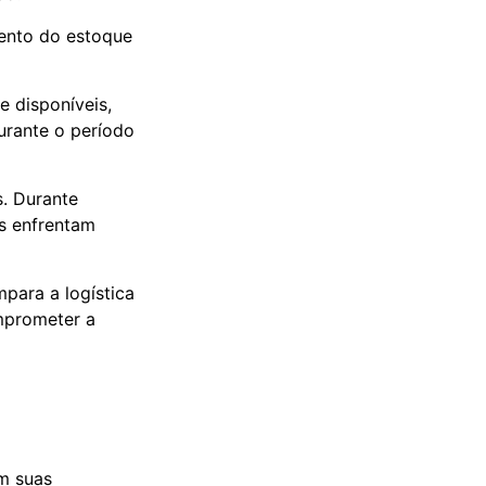
ento do estoque
e disponíveis,
urante o período
s. Durante
s enfrentam
para a logística
mprometer a
m suas