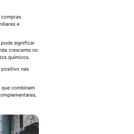
r compras
iliares e
 pode significar
da crescente no
tos químicos.
 positivo nas
is que combinam
 complementares.