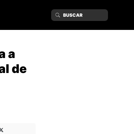
a a
al de