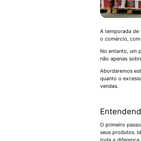
A temporada de v
o comércio, com 
No entanto, um p
não apenas sobre
Abordaremos estr
quanto o excess
vendas.
Entendend
O primeiro pass
seus produtos. I
toda a diferença