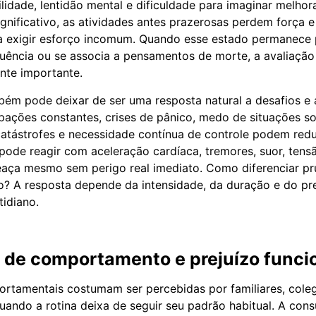
ilidade, lentidão mental e dificuldade para imaginar melh
gnificativo, as atividades antes prazerosas perdem força e
a exigir esforço incomum. Quando esse estado permanece 
uência ou se associa a pensamentos de morte, a avaliação 
nte importante.
ém pode deixar de ser uma resposta natural a desafios e 
upações constantes, crises de pânico, medo de situações so
atástrofes e necessidade contínua de controle podem redu
 pode reagir com aceleração cardíaca, tremores, suor, tensã
aça mesmo sem perigo real imediato. Como diferenciar pr
co? A resposta depende da intensidade, da duração e do pre
idiano.
de comportamento e prejuízo funci
rtamentais costumam ser percebidas por familiares, cole
uando a rotina deixa de seguir seu padrão habitual. A con