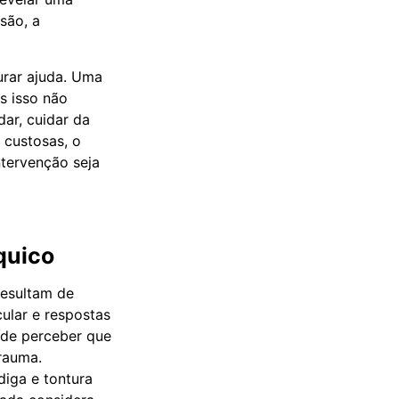
são, a
urar ajuda. Uma
s isso não
dar, cuidar da
 custosas, o
ntervenção seja
quico
resultam de
ular e respostas
 de perceber que
rauma.
adiga e tontura