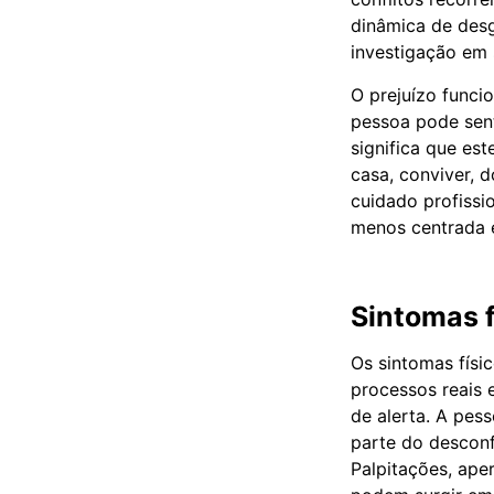
dinâmica de desg
investigação em 
O prejuízo funci
pessoa pode sent
significa que est
casa, conviver, 
cuidado profissi
menos centrada e
Sintomas f
Os sintomas físi
processos reais 
de alerta. A pes
parte do desconf
Palpitações, aper