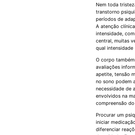
Nem toda tristez
transtorno psiqui
períodos de ada
A atenção clínic
intensidade, co
central, muitas 
qual intensidade
O corpo também 
avaliações infor
apetite, tensão m
no sono podem ap
necessidade de a
envolvidos na ma
compreensão do p
Procurar um psiq
iniciar medicaçã
diferenciar reaçõ