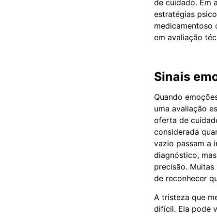
de cuidado. Em 
estratégias psic
medicamentoso of
em avaliação téc
Sinais em
Quando emoções i
uma avaliação es
oferta de cuida
considerada quan
vazio passam a in
diagnóstico, mas
precisão. Muitas
de reconhecer qu
A tristeza que m
difícil. Ela pode