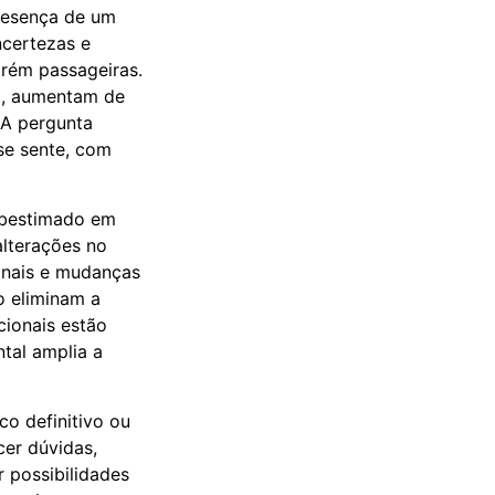
presença de um
incertezas e
rém passageiras.
em, aumentam de
 A pergunta
se sente, com
ubestimado em
alterações no
tinais e mudanças
o eliminam a
cionais estão
tal amplia a
co definitivo ou
cer dúvidas,
r possibilidades