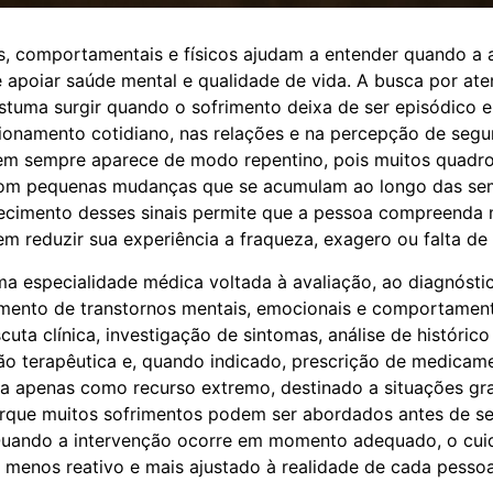
s, comportamentais e físicos ajudam a entender quando a 
e apoiar saúde mental e qualidade de vida. A busca por at
stuma surgir quando o sofrimento deixa de ser episódico e
ncionamento cotidiano, nas relações e na percepção de segu
em sempre aparece de modo repentino, pois muitos quadr
com pequenas mudanças que se acumulam ao longo das se
ecimento desses sinais permite que a pessoa compreenda 
em reduzir sua experiência a fraqueza, exagero ou falta de
uma especialidade médica voltada à avaliação, ao diagnósti
ento de transtornos mentais, emocionais e comportament
uta clínica, investigação de sintomas, análise de histórico
ação terapêutica e, quando indicado, prescrição de medicam
ta apenas como recurso extremo, destinado a situações gr
orque muitos sofrimentos podem ser abordados antes de s
 Quando a intervenção ocorre em momento adequado, o cui
 menos reativo e mais ajustado à realidade de cada pessoa