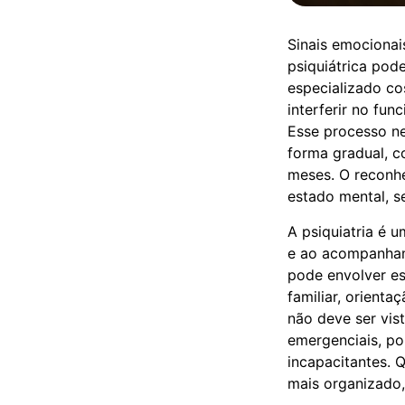
Sinais emocionai
psiquiátrica pod
especializado co
interferir no fu
Esse processo n
forma gradual, 
meses. O reconh
estado mental, s
A psiquiatria é 
e ao acompanham
pode envolver esc
familiar, orient
não deve ser vis
emergenciais, p
incapacitantes.
mais organizado,