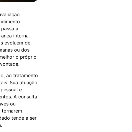
avaliação
endimento
 passa a
rança interna.
os evoluem de
manas ou dos
melhor o próprio
 vontade.
co, ao tratamento
ais. Sua atuação
 pessoal e
entos. A consulta
aves ou
e tornarem
dado tende a ser
.