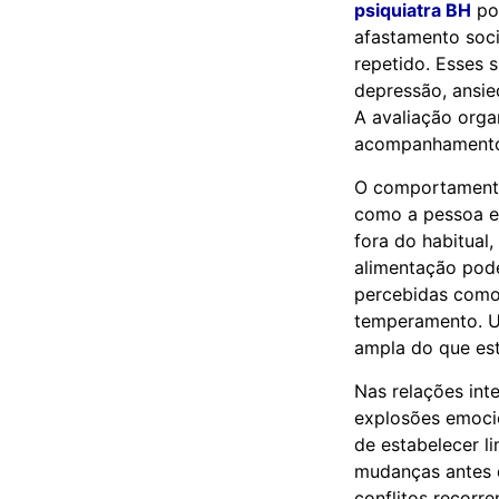
psiquiatra BH
pod
afastamento soci
repetido. Esses 
depressão, ansie
A avaliação orga
acompanhamento
O comportamento
como a pessoa es
fora do habitual
alimentação pod
percebidas como 
temperamento. Um
ampla do que es
Nas relações int
explosões emocio
de estabelecer li
mudanças antes 
conflitos recorr