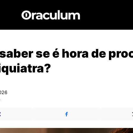
aber se é hora de pro
quiatra?
026
e