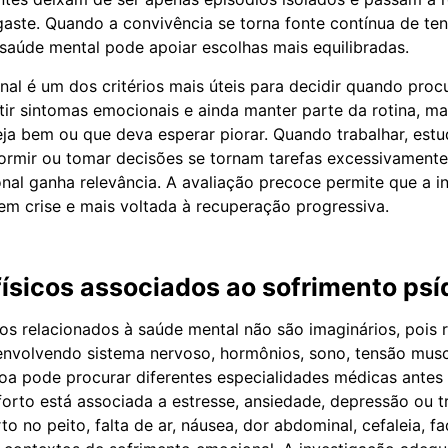
aste. Quando a convivência se torna fonte contínua de ten
saúde mental pode apoiar escolhas mais equilibradas.
onal é um dos critérios mais úteis para decidir quando proc
ir sintomas emocionais e ainda manter parte da rotina, ma
eja bem ou que deva esperar piorar. Quando trabalhar, estu
dormir ou tomar decisões se tornam tarefas excessivamente
onal ganha relevância. A avaliação precoce permite que a i
m crise e mais voltada à recuperação progressiva.
ísicos associados ao sofrimento psí
cos relacionados à saúde mental não são imaginários, pois 
envolvendo sistema nervoso, hormônios, sono, tensão musc
soa pode procurar diferentes especialidades médicas antes
orto está associada a estresse, ansiedade, depressão ou t
to no peito, falta de ar, náusea, dor abdominal, cefaleia, f