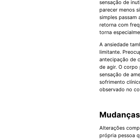
sensação de inut
parecer menos si
simples passam 
retorna com freq
torna especialme
A ansiedade tamb
limitante. Preoc
antecipação de c
de agir. O corpo
sensação de ame
sofrimento clíni
observado no cot
Mudanças 
Alterações compo
própria pessoa q