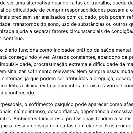
e ser uma alternativa quando faltas ao trabalho, queda d
al ou dificuldade de cumprir responsabilidades passam a 
sinais precisam ser analisados com cuidado, pois podem ref
dade, transtornos do sono, uso de substâncias ou outros qu
nizada ajuda a separar fatores circunstanciais de condiçõ
 contínuo.
 diário funciona como indicador prático da saúde mental
tá conseguindo viver. Atrasos constantes, abandono de pro
, impulsividade, procrastinação extrema e dificuldade de ma
em sinalizar sofrimento relevante. Nem sempre essas mud
sintomas, já que podem ser atribuídas a preguiça, desorg
a leitura clínica evita julgamentos morais e favorece co
tá acontecendo.
erpessoais, o sofrimento psíquico pode aparecer como afa
nais, ciúme intenso, desconfiança, dependência excessiva
mites. Ambientes familiares e profissionais tendem a sentir
que a pessoa consiga nomeá-las com clareza. Existe um 
entes deixam de ser apenas episódios isolados e passam a 