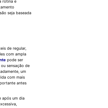
 rotina e
atamento
isão seja baseada
is de regular,
ades com ampla
onte
pode ser
e ou sensação de
soladamente, um
dida com mais
portante antes
e após um dia
excessiva,