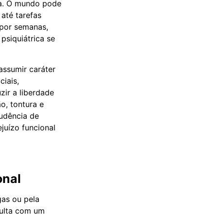
ora. O mundo pode
 até tarefas
por semanas,
psiquiátrica se
assumir caráter
ciais,
zir a liberdade
o, tontura e
udência de
juízo funcional
onal
gas ou pela
sulta com um