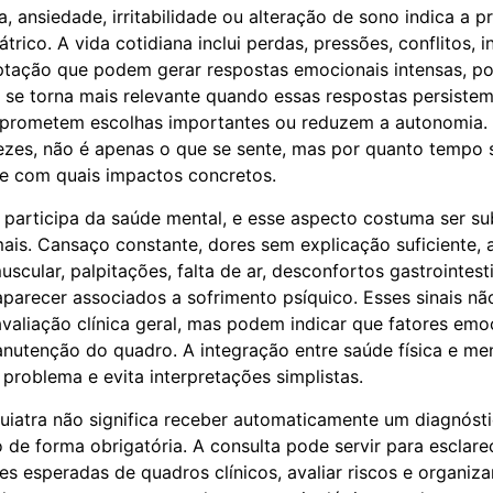
a, ansiedade, irritabilidade ou alteração de sono indica a 
átrico. A vida cotidiana inclui perdas, pressões, conflitos, 
ptação que podem gerar respostas emocionais intensas, po
a se torna mais relevante quando essas respostas persist
mprometem escolhas importantes ou reduzem a autonomia.
vezes, não é apenas o que se sente, mas por quanto tempo 
 e com quais impactos concretos.
participa da saúde mental, e esse aspecto costuma ser s
mais. Cansaço constante, dores sem explicação suficiente, 
uscular, palpitações, falta de ar, desconfortos gastrointes
arecer associados a sofrimento psíquico. Esses sinais nã
valiação clínica geral, mas podem indicar que fatores emo
nutenção do quadro. A integração entre saúde física e men
roblema e evita interpretações simplistas.
uiatra não significa receber automaticamente um diagnósti
o de forma obrigatória. A consulta pode servir para esclare
es esperadas de quadros clínicos, avaliar riscos e organiza