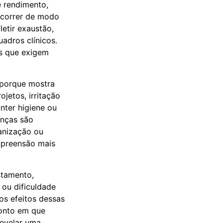
e rendimento,
ocorrer de modo
letir exaustão,
adros clínicos.
es que exigem
 porque mostra
jetos, irritação
nter higiene ou
anças são
anização ou
mpreensão mais
stamento,
 ou dificuldade
 os efeitos dessas
ponto em que
revelar uma