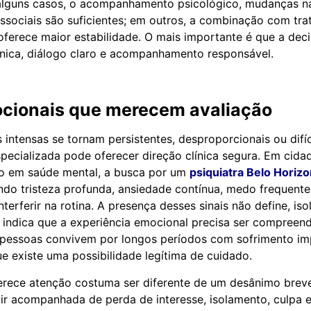
alguns casos, o acompanhamento psicológico, mudanças na
ossociais são suficientes; em outros, a combinação com tr
erece maior estabilidade. O mais importante é que a dec
nica, diálogo claro e acompanhamento responsável.
ocionais que merecem avaliação
ntensas se tornam persistentes, desproporcionais ou difíce
pecializada pode oferecer direção clínica segura. Em cid
do em saúde mental, a busca por um
psiquiatra Belo Horiz
do tristeza profunda, ansiedade contínua, medo frequent
terferir na rotina. A presença desses sinais não define, i
 indica que a experiência emocional precisa ser compreen
 pessoas convivem por longos períodos com sofrimento im
e existe uma possibilidade legítima de cuidado.
erece atenção costuma ser diferente de um desânimo brev
 vir acompanhada de perda de interesse, isolamento, culpa 