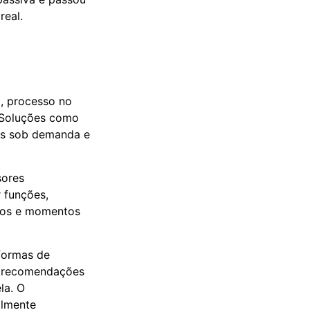
real.
l, processo no
. Soluções como
dos sob demanda e
sores
 funções,
aços e momentos
 formas de
a recomendações
la. O
almente