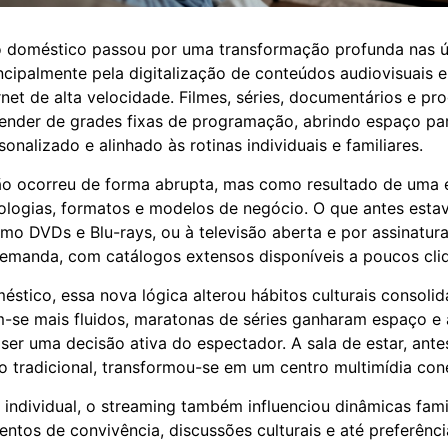
o doméstico passou por uma transformação profunda nas ú
ncipalmente pela digitalização de conteúdos audiovisuais 
rnet de alta velocidade. Filmes, séries, documentários e p
ender de grades fixas de programação, abrindo espaço p
rsonalizado e alinhado às rotinas individuais e familiares.
o ocorreu de forma abrupta, mas como resultado de uma 
ologias, formatos e modelos de negócio. O que antes estava
omo DVDs e Blu-rays, ou à televisão aberta e por assinatura
demanda, com catálogos extensos disponíveis a poucos cliq
stico, essa nova lógica alterou hábitos culturais consolid
m-se mais fluidos, maratonas de séries ganharam espaço e
a ser uma decisão ativa do espectador. A sala de estar, ant
ão tradicional, transformou-se em um centro multimídia con
individual, o streaming também influenciou dinâmicas famil
ntos de convivência, discussões culturais e até preferênci