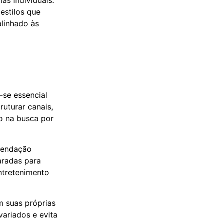
s individuais.
estilos que
alinhado às
se essencial
uturar canais,
o na busca por
mendação
aradas para
ntretenimento
m suas próprias
ariados e evita