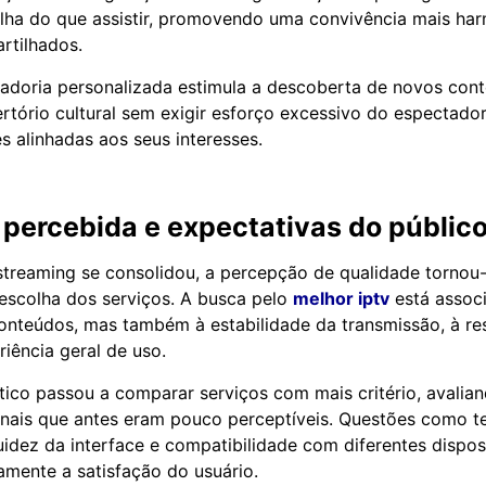
olha do que assistir, promovendo uma convivência mais ha
rtilhados.
radoria personalizada estimula a descoberta de novos con
rtório cultural sem exigir esforço excessivo do espectador
s alinhadas aos seus interesses.
percebida e expectativas do públic
treaming se consolidou, a percepção de qualidade tornou-
escolha dos serviços. A busca pelo
melhor iptv
está assoc
onteúdos, mas também à estabilidade da transmissão, à re
iência geral de uso.
ico passou a comparar serviços com mais critério, avalia
onais que antes eram pouco perceptíveis. Questões como 
uidez da interface e compatibilidade com diferentes dispos
tamente a satisfação do usuário.