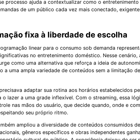
e processo ajuda a contextualizar como o entretenimento
mandas de um público cada vez mais conectado, exigente e
ação fixa à liberdade de escolha
programação linear para o consumo sob demanda represen
gnificativas no entretenimento doméstico. Nesse cenário, 
urge como uma alternativa que reforça a ideia de autonom
o a uma ampla variedade de conteúdos sem a limitação de
 precisava adaptar sua rotina aos horários estabelecidos pe
o lazer a uma grade inflexível. Com o streaming, essa lógic
trole nas mãos do usuário, que decide quando, onde e co
respeitando seu próprio ritmo.
também ampliou a diversidade de conteúdos consumidos de
acionais, gêneros específicos e obras independentes ganha
epertório cultural do público. A experiência deixou de ser