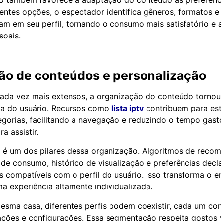
 também favorece a adaptação do conteúdo às preferência
rentes opções, o espectador identifica gêneros, formatos e 
am em seu perfil, tornando o consumo mais satisfatório e 
soais.
ão de conteúdos e personalização
ada vez mais extensos, a organização do conteúdo tornou-
ia do usuário. Recursos como
lista iptv
contribuem para estr
gorias, facilitando a navegação e reduzindo o tempo gast
a assistir.
o é um dos pilares dessa organização. Algoritmos de reco
 de consumo, histórico de visualização e preferências decl
s compatíveis com o perfil do usuário. Isso transforma o e
 experiência altamente individualizada.
sma casa, diferentes perfis podem coexistir, cada um co
ações e configurações. Essa segmentação respeita gostos v