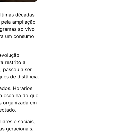
ltimas décadas,
e pela ampliação
rogramas ao vivo
ara um consumo
evolução
 restrito a
, passou a ser
ues de distância.
ados. Horários
 a escolha do que
es organizada em
ectado.
iares e sociais,
as geracionais.