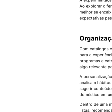
A experimentação
Ao explorar dife
melhor se encaix
expectativas pes
Organizaç
Com catálogos c
para a experiênc
programas e cate
algo relevante par
A personalizaçã
analisam hábitos
sugerir conteúdo
doméstico em uma
Dentro de uma me
listas, recomend