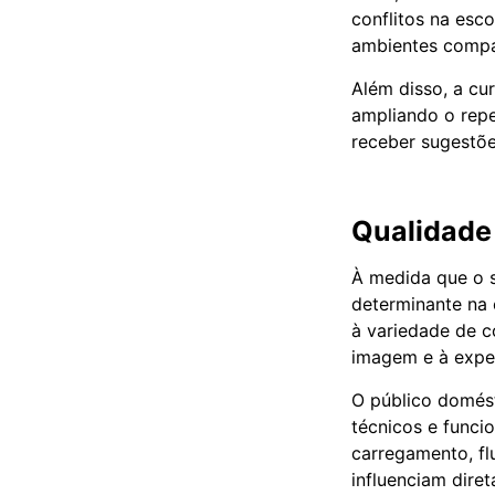
conflitos na esc
ambientes compa
Além disso, a cu
ampliando o repe
receber sugestõe
Qualidade 
À medida que o s
determinante na 
à variedade de c
imagem e à exper
O público domést
técnicos e funci
carregamento, fl
influenciam dire