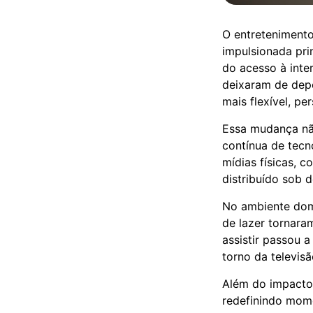
O entreteniment
impulsionada pri
do acesso à inte
deixaram de dep
mais flexível, pe
Essa mudança nã
contínua de tecn
mídias físicas, c
distribuído sob 
No ambiente domé
de lazer tornara
assistir passou 
torno da televis
Além do impacto 
redefinindo mome