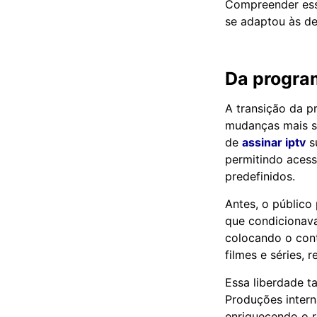
Compreender ess
se adaptou às de
Da program
A transição da 
mudanças mais si
de
assinar iptv
s
permitindo acess
predefinidos.
Antes, o público
que condicionava 
colocando o con
filmes e séries, 
Essa liberdade 
Produções intern
enriquecendo o r