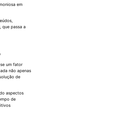
rmoniosa em
teúdos,
, que passa a
o
se um fator
iada não apenas
solução de
ndo aspectos
tempo de
itivos