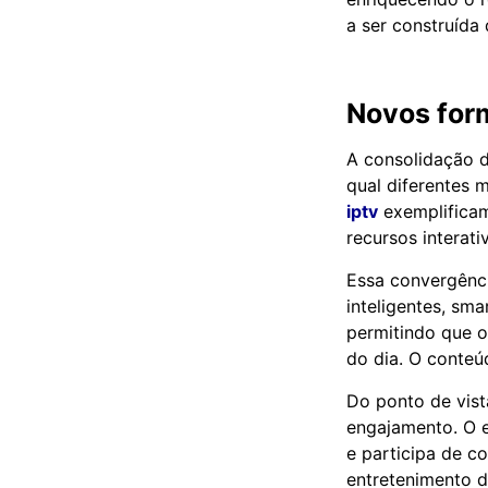
a ser construída
Novos form
A consolidação d
qual diferentes 
iptv
exemplificam
recursos interat
Essa convergênci
inteligentes, sm
permitindo que 
do dia. O conteú
Do ponto de vist
engajamento. O 
e participa de c
entretenimento 