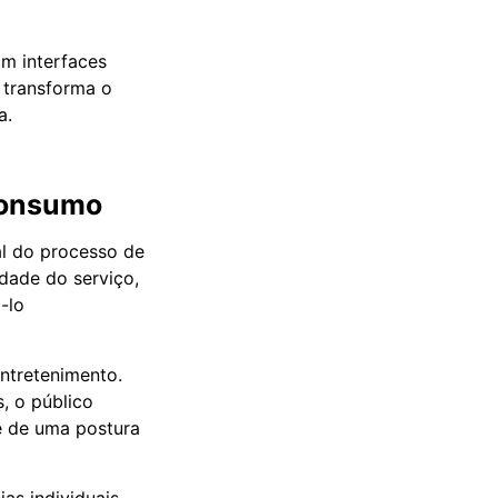
m interfaces
e transforma o
a.
consumo
l do processo de
dade do serviço,
-lo
ntretenimento.
, o público
se de uma postura