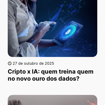
27 de outubro de 2025
Cripto x IA: quem treina quem
no novo ouro dos dados?