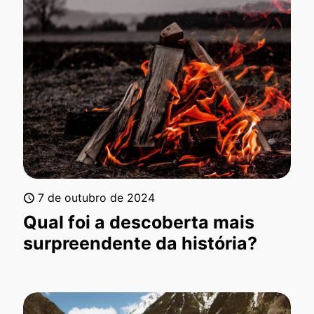
7 de outubro de 2024
Qual foi a descoberta mais
surpreendente da história?