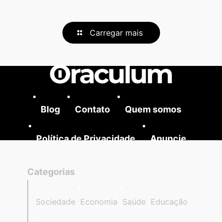
Carregar mais
Blog
Contato
Quem somos
Política de Privacidade
Anuncie
Categorias
Sociedade
Economia
Saúde
Educação