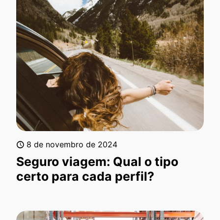
8 de novembro de 2024
Seguro viagem: Qual o tipo
certo para cada perfil?