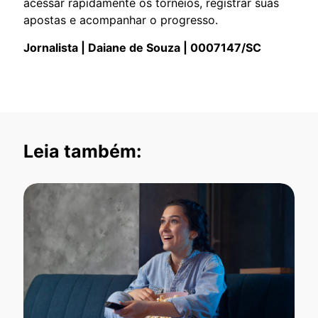
acessar rapidamente os torneios, registrar suas
apostas e acompanhar o progresso.
Jornalista | Daiane de Souza | 0007147/SC
Leia também: