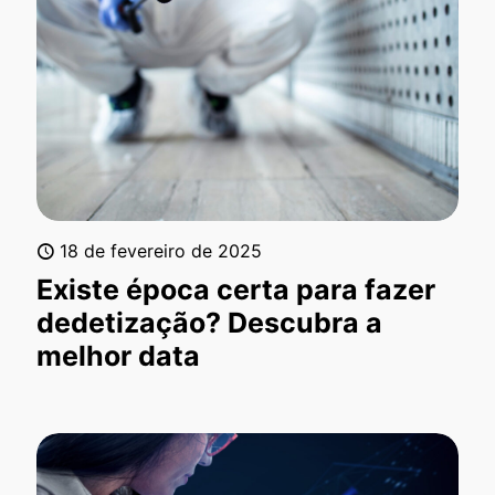
18 de fevereiro de 2025
Existe época certa para fazer
dedetização? Descubra a
melhor data