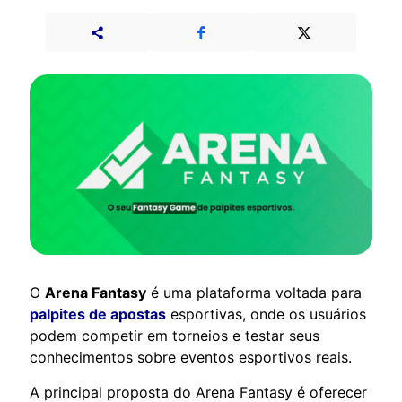
O
Arena Fantasy
é uma plataforma voltada para
palpites de apostas
esportivas, onde os usuários
podem competir em torneios e testar seus
conhecimentos sobre eventos esportivos reais.
A principal proposta do Arena Fantasy é oferecer