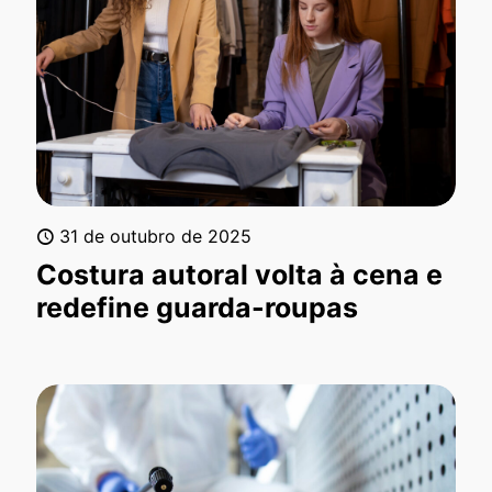
31 de outubro de 2025
Costura autoral volta à cena e
redefine guarda-roupas