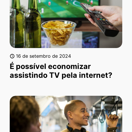
16 de setembro de 2024
É possível economizar
assistindo TV pela internet?