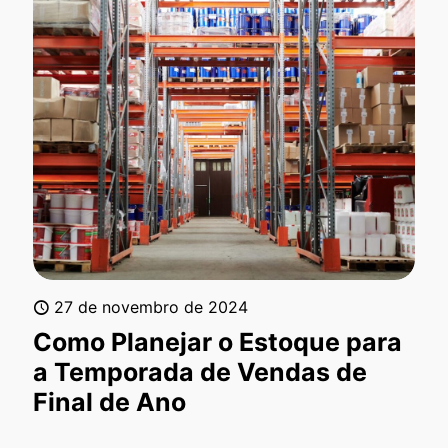
27 de novembro de 2024
Como Planejar o Estoque para
a Temporada de Vendas de
Final de Ano