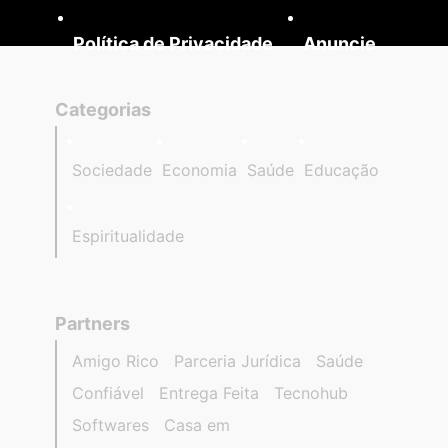
Política de Privacidade
Anuncie
Categorias
Sociedade
Economia
Saúde
Educação
Espiritualidade
Partners
Amigo Rico
Parceria Jurídica
Saúde
Confiável
Entrega Feita
Tecnohub
Softwares
Casa em