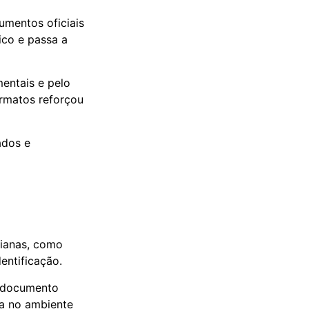
mentos oficiais
ico e passa a
entais e pelo
ormatos reforçou
ados e
dianas, como
entificação.
o documento
da no ambiente