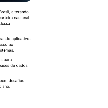
rasil, alterando
arteira nacional
 dessa
rando aplicativos
cesso ao
istemas.
as para
 bases de dados
mbém desafios
diano.