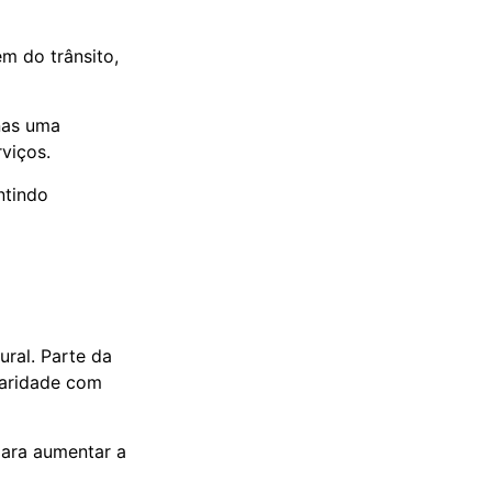
m do trânsito,
nas uma
viços.
ntindo
ral. Parte da
iaridade com
para aumentar a