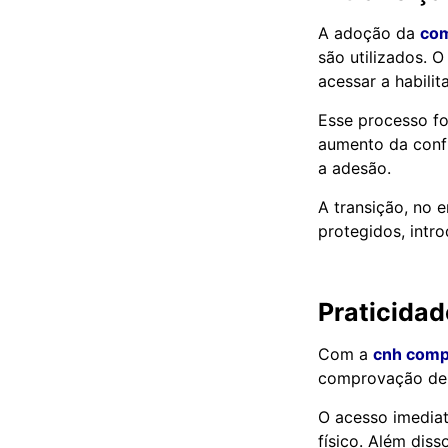
A adoção da
com
são utilizados. 
acessar a habili
Esse processo fo
aumento da confi
a adesão.
A transição, no 
protegidos, intr
Praticidad
Com a
cnh comp
comprovação de h
O acesso imediat
físico. Além dis