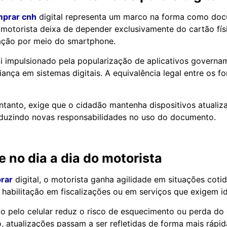
prar cnh
digital representa um marco na forma como docu
O motorista deixa de depender exclusivamente do cartão fís
tação por meio do smartphone.
i impulsionado pela popularização de aplicativos governam
ança em sistemas digitais. A equivalência legal entre os f
entanto, exige que o cidadão mantenha dispositivos atualiz
oduzindo novas responsabilidades no uso do documento.
e no dia a dia do motorista
rar
digital, o motorista ganha agilidade em situações coti
abilitação em fiscalizações ou em serviços que exigem id
o pelo celular reduz o risco de esquecimento ou perda d
so, atualizações passam a ser refletidas de forma mais rápi