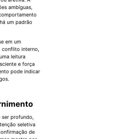
ções ambíguas,
o comportamento
 há um padrão
-se em um
onflito interno,
uma leitura
sciente e força
nto pode indicar
gos.
ernimento
 ser profundo,
tenção seletiva
confirmação de