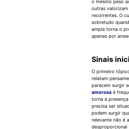
o mesmo peso aos
outras valoriza
recorrentes. O c
sobretudo quando
ampla torna o pr
apenas por ansi
Sinais ini
O primeiro tópic
relatam pensamen
parecem surgir s
amorosa
é frequ
torna a presença
precisa ser situ
podem surgir qua
relevante não é
desproporcional