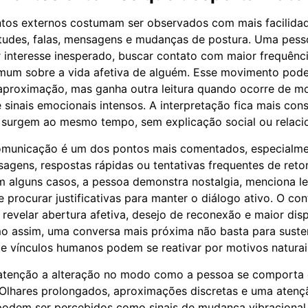
os externos costumam ser observados com mais facilidad
udes, falas, mensagens e mudanças de postura. Uma pesso
interesse inesperado, buscar contato com maior frequênci
mum sobre a vida afetiva de alguém. Esse movimento pode
aproximação, mas ganha outra leitura quando ocorre de m
inais emocionais intensos. A interpretação fica mais con
surgem ao mesmo tempo, sem explicação social ou relacio
municação é um dos pontos mais comentados, especialm
gens, respostas rápidas ou tentativas frequentes de ret
m alguns casos, a pessoa demonstra nostalgia, menciona 
e procurar justificativas para manter o diálogo ativo. O co
evelar abertura afetiva, desejo de reconexão e maior disp
o assim, uma conversa mais próxima não basta para suste
e vínculos humanos podem se reativar por motivos naturai
enção a alteração no modo como a pessoa se comporta
 Olhares prolongados, aproximações discretas e uma aten
podem ser percebidos como sinais de mudança vibracional 