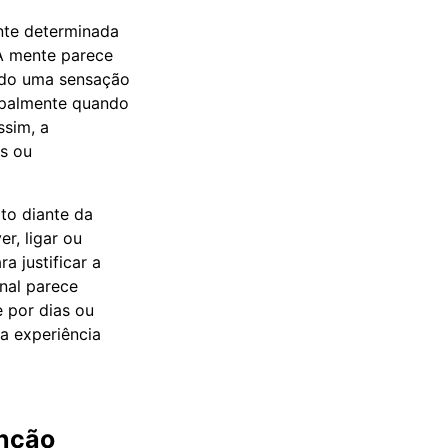
ente determinada
A mente parece
ndo uma sensação
ipalmente quando
ssim, a
es ou
to diante da
r, ligar ou
 justificar a
onal parece
 por dias ou
a experiência
nção