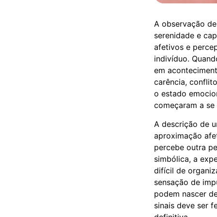
A observação de 
serenidade e cap
afetivos e perce
indivíduo. Quand
em aconteciment
carência, conflit
o estado emocio
começaram a se 
A descrição de 
aproximação afet
percebe outra pe
simbólica, a exp
difícil de organi
sensação de imp
podem nascer de 
sinais deve ser 