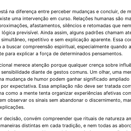
está na diferença entre perceber mudanças e concluir, de 
existe uma intervenção em curso. Relações humanas são m
proximações, afastamentos, silêncios e retomadas que ne
lógica previsível. Ainda assim, alguns padrões chamam a
simultâneo, repetitivo e sem explicação aparente. Essa 
 a buscar compreensão espiritual, especialmente quando a
nte para explicar a força de determinados pensamentos.
onal merece atenção porque qualquer crença sobre influên
 sensibilidade diante de gestos comuns. Um olhar, uma m
ma mudança de humor podem ganhar significado ampliado
a por expectativa. Essa ampliação não deve ser tratada co
ma como a mente tenta organizar experiências afetivas co
 em observar os sinais sem abandonar o discernimento, m
xplicações.
er decisão, convém compreender que rituais de natureza a
 maneiras distintas em cada tradição, e nem todas as abo