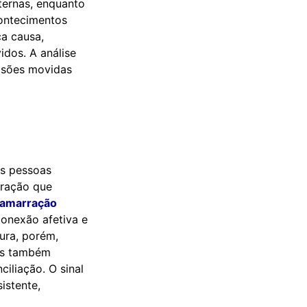
ternas, enquanto
ontecimentos
ca causa,
idos. A análise
cisões movidas
as pessoas
tração que
amarração
conexão afetiva e
ura, porém,
tes também
iliação. O sinal
istente,