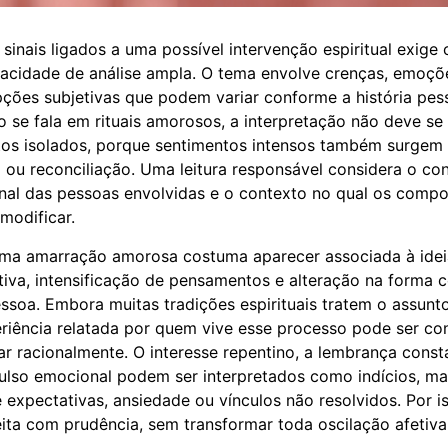
sinais ligados a uma possível intervenção espiritual exige 
acidade de análise ampla. O tema envolve crenças, emoçõe
pções subjetivas que podem variar conforme a história pes
o se fala em rituais amorosos, a interpretação não deve se
os isolados, porque sentimentos intensos também surgem
o ou reconciliação. Uma leitura responsável considera o con
nal das pessoas envolvidas e o contexto no qual os comp
modificar.
uma amarração amorosa costuma aparecer associada à idei
iva, intensificação de pensamentos e alteração na forma
ssoa. Embora muitas tradições espirituais tratem o assun
eriência relatada por quem vive esse processo pode ser con
zar racionalmente. O interesse repentino, a lembrança const
ulso emocional podem ser interpretados como indícios, 
expectativas, ansiedade ou vínculos não resolvidos. Por is
feita com prudência, sem transformar toda oscilação afetiv