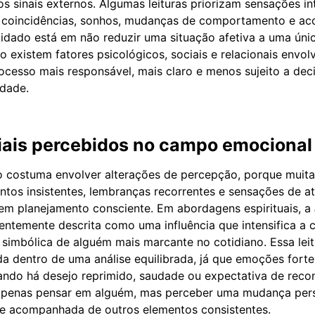
 sinais externos. Algumas leituras priorizam sensações in
m coincidências, sonhos, mudanças de comportamento e ac
uidado está em não reduzir uma situação afetiva a uma úni
 existem fatores psicológicos, sociais e relacionais envolv
ocesso mais responsável, mais claro e menos sujeito a de
edade.
ciais percebidos no campo emocional
o costuma envolver alterações de percepção, porque muit
tos insistentes, lembranças recorrentes e sensações de a
em planejamento consciente. Em abordagens espirituais, a
entemente descrita como uma influência que intensifica a 
 simbólica de alguém mais marcante no cotidiano. Essa leit
ada dentro de uma análise equilibrada, já que emoções for
ndo há desejo reprimido, saudade ou expectativa de reconc
 apenas pensar em alguém, mas perceber uma mudança pers
 e acompanhada de outros elementos consistentes.