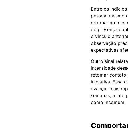
Entre os indício
pessoa, mesmo q
retornar ao mes
de presença con
o vínculo anteri
observação preci
expectativas afe
Outro sinal rela
intensidade dess
retomar contato,
iniciativa. Essa
avançar mais rap
semanas, a inter
como incomum.
Comportam