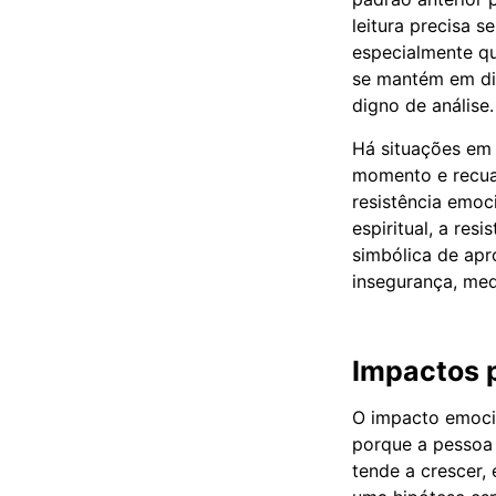
leitura precisa 
especialmente q
se mantém em dif
digno de análise.
Há situações em
momento e recuan
resistência emoc
espiritual, a re
simbólica de ap
insegurança, med
Impactos 
O impacto emocio
porque a pessoa 
tende a crescer