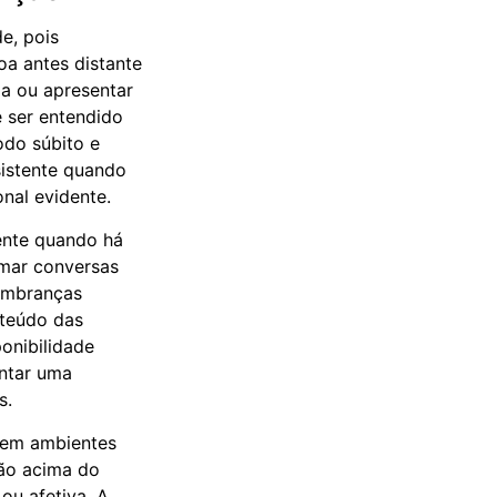
e, pois
a antes distante
a ou apresentar
 ser entendido
odo súbito e
sistente quando
nal evidente.
ente quando há
omar conversas
lembranças
nteúdo das
onibilidade
ntar uma
s.
 em ambientes
ção acima do
ou afetiva. A