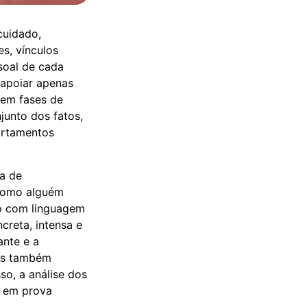
cuidado,
s, vínculos
soal de cada
 apoiar apenas
 em fases de
junto dos fatos,
ortamentos
a de
 como alguém
to com linguagem
creta, intensa e
ante e a
mas também
so, a análise dos
a em prova