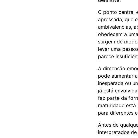
definitiva.
O ponto central 
apressada, que 
ambivalências, a
obedecem a uma 
surgem de modo 
levar uma pessoa
parece insuficie
A dimensão emoci
pode aumentar a
inesperada ou u
já está envolvid
faz parte da for
maturidade está
para diferentes e
Antes de qualqu
interpretados de