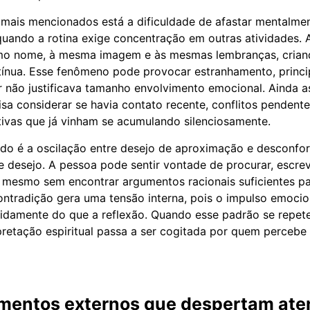
s mais mencionados está a dificuldade de afastar mentalm
uando a rotina exige concentração em outras atividades. 
mo nome, à mesma imagem e às mesmas lembranças, cria
tínua. Esse fenômeno pode provocar estranhamento, princ
or não justificava tamanho envolvimento emocional. Ainda a
sa considerar se havia contato recente, conflitos pendent
tivas que já vinham se acumulando silenciosamente.
tado é a oscilação entre desejo de aproximação e desconfor
e desejo. A pessoa pode sentir vontade de procurar, escreve
 mesmo sem encontrar argumentos racionais suficientes para
 contradição gera uma tensão interna, pois o impulso emoci
idamente do que a reflexão. Quando esse padrão se repete
pretação espiritual passa a ser cogitada por quem percebe 
entos externos que despertam ate