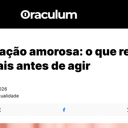
ção amorosa: o que r
ais antes de agir
026
tualidade