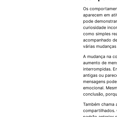
Os comportament
aparecem em atit
pode demonstrar 
curiosidade inco
como simples re
acompanhado de s
várias mudanças 
A mudança na co
aumento de mensa
interrompidas. E
antigas ou parec
mensagens pode r
emocional. Mesm
conclusão, porqu
Também chama at
compartilhados.
padrão anterior 