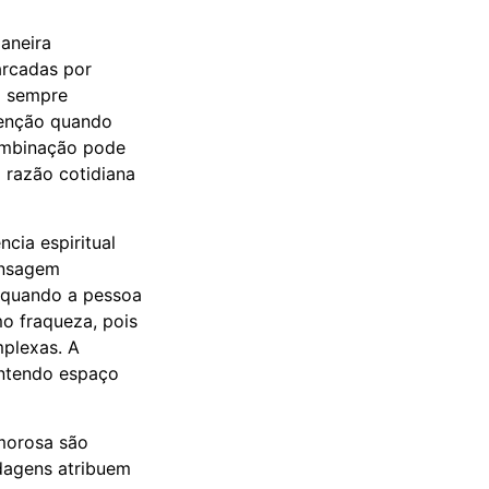
maneira
arcadas por
m sempre
tenção quando
combinação pode
 razão cotidiana
cia espiritual
ensagem
 quando a pessoa
mo fraqueza, pois
mplexas. A
antendo espaço
morosa são
rdagens atribuem