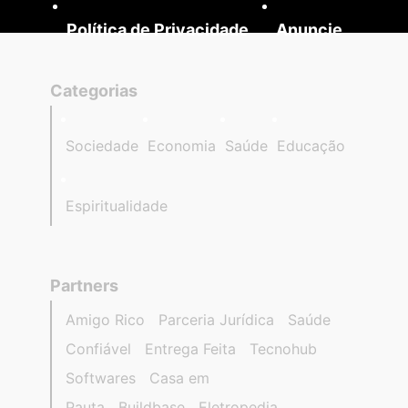
Política de Privacidade
Anuncie
Categorias
Sociedade
Economia
Saúde
Educação
Espiritualidade
Partners
Amigo Rico
Parceria Jurídica
Saúde
Confiável
Entrega Feita
Tecnohub
Softwares
Casa em
Pauta
Buildbase
Eletropedia