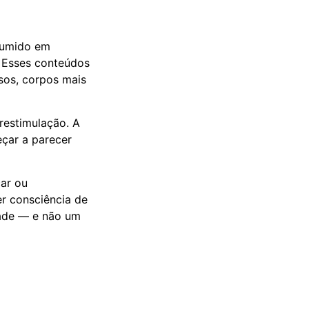
nsumido em
. Esses conteúdos
nsos, corpos mais
restimulação. A
eçar a parecer
ar ou
er consciência de
dade — e não um