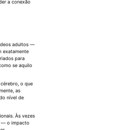
rder a conexão
vídeos adultos —
 exatamente
criados para
como se aquilo
 cérebro, o que
lmente, as
do nível de
ionais. Às vezes
o — o impacto
er.