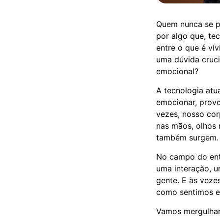
Quem nunca se pe
por algo que, te
entre o que é vi
uma dúvida crucia
emocional?
A tecnologia atua
emocionar, provo
vezes, nosso cor
nas mãos, olhos 
também surgem.
No campo do entr
uma interação, u
gente. E às vezes
como sentimos e
Vamos mergulhar 