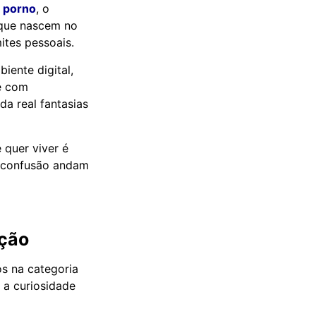
s porno
, o
 que nascem no
ites pessoais.
iente digital,
e com
da real fantasias
 quer viver é
a confusão andam
ação
os na categoria
 a curiosidade