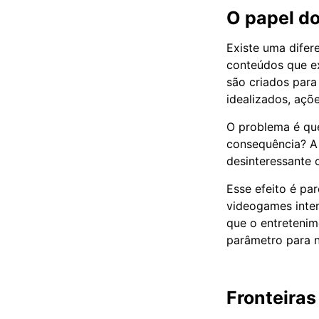
O papel d
Existe uma difer
conteúdos que e
são criados para
idealizados, açõ
O problema é que
consequência? A 
desinteressante o
Esse efeito é p
videogames inten
que o entretenim
parâmetro para n
Fronteiras