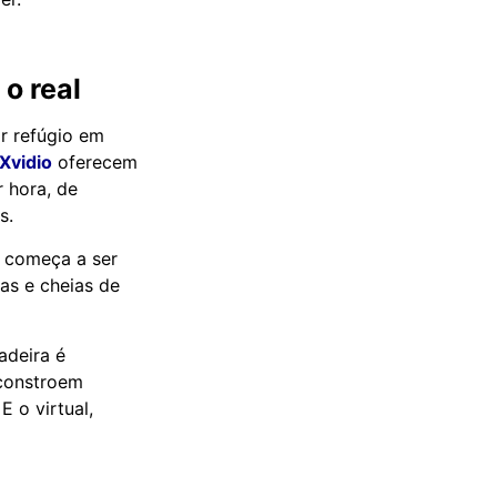
o real
r refúgio em
Xvidio
oferecem
 hora, de
s.
l, começa a ser
das e cheias de
adeira é
 constroem
 o virtual,