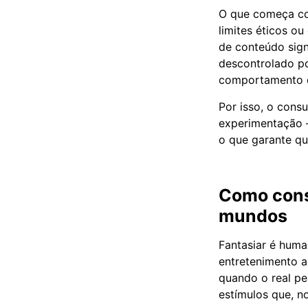
O que começa com
limites éticos o
de conteúdo sign
descontrolado po
comportamento d
Por isso, o cons
experimentação 
o que garante que
Como const
mundos
Fantasiar é huma
entretenimento a
quando o real p
estímulos que, n