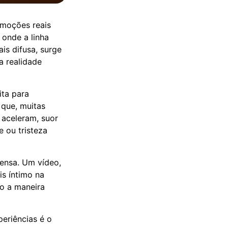
emoções reais
 onde a linha
is difusa, surge
 a realidade
ita para
 que, muitas
 aceleram, suor
 ou tristeza
ensa. Um vídeo,
is íntimo na
do a maneira
eriências é o