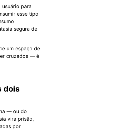
 usuário para
nsumir esse tipo
onsumo
ntasia segura de
rece um espaço de
ser cruzados — é
s dois
nema — ou do
a vira prisão,
adas por