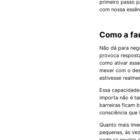
primeiro passo p
com nossa essênc
Como a fan
Não dá para nega
provoca respost
como ativar esses
mexer com o des
estivesse realme
Essa capacidade 
importa não é ta
barreiras ficam 
consciência que 
Quanto mais imer
pequenas, às ve
pode se revelar 