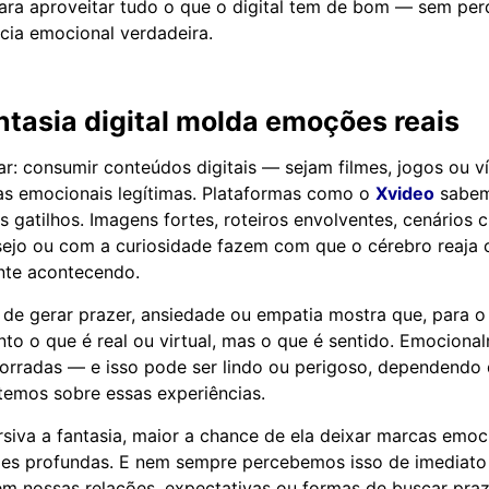
ara aproveitar tudo o que o digital tem de bom — sem pe
ia emocional verdadeira.
tasia digital molda emoções reais
r: consumir conteúdos digitais — sejam filmes, jogos ou 
as emocionais legítimas. Plataformas como o
Xvideo
sabem
 gatilhos. Imagens fortes, roteiros envolventes, cenários 
ejo ou com a curiosidade fazem com que o cérebro reaja 
nte acontecendo.
de gerar prazer, ansiedade ou empatia mostra que, para o
nto o que é real ou virtual, mas o que é sentido. Emociona
borradas — e isso pode ser lindo ou perigoso, dependendo 
temos sobre essas experiências.
siva a fantasia, maior a chance de ela deixar marcas emoc
zes profundas. E nem sempre percebemos isso de imediat
em nossas relações, expectativas ou formas de buscar praz