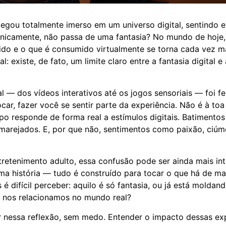
gou totalmente imerso em um universo digital, sentindo 
cnicamente, não passa de uma fantasia? No mundo de hoje,
vido e o que é consumido virtualmente se torna cada vez ma
l: existe, de fato, um limite claro entre a fantasia digital e
l — dos vídeos interativos até os jogos sensoriais — foi fe
car, fazer você se sentir parte da experiência. Não é à toa
po responde de forma real a estímulos digitais. Batimentos
marejados. E, por que não, sentimentos como paixão, ciúme
etenimento adulto, essa confusão pode ser ainda mais int
ma história — tudo é construído para tocar o que há de ma
 é difícil perceber: aquilo é só fantasia, ou já está moldan
 nos relacionamos no mundo real?
nessa reflexão, sem medo. Entender o impacto dessas exp