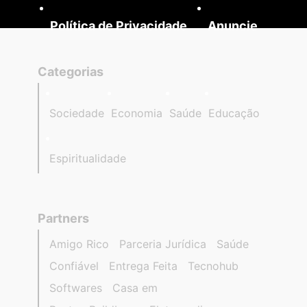
Política de Privacidade
Anuncie
Categorias
Sociedade
Economia
Saúde
Educação
Espiritualidade
Partners
Amigo Rico
Parceria Jurídica
Saúde
Confiável
Entrega Feita
Tecnohub
Softwares
Casa em