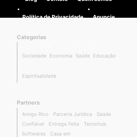
Política de Privacidade
Anuncie
Categorias
Sociedade
Economia
Saúde
Educação
Espiritualidade
Partners
Amigo Rico
Parceria Jurídica
Saúde
Confiável
Entrega Feita
Tecnohub
Softwares
Casa em