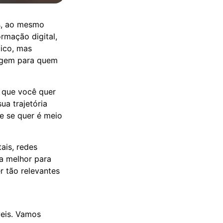
s, ao mesmo
rmação digital,
ico, mas
dagem para quem
O que você quer
a trajetória
ue se quer é meio
ais, redes
na melhor para
r tão relevantes
veis. Vamos