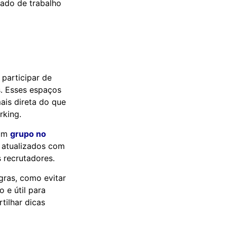
cado de trabalho
participar de
s. Esses espaços
is direta do que
rking.
 um
grupo no
 atualizados com
 recrutadores.
gras, como evitar
 e útil para
tilhar dicas