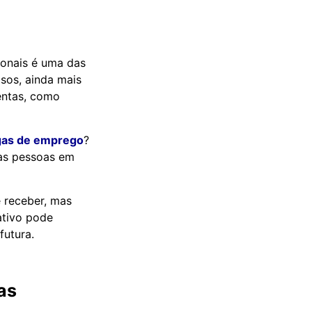
ionais é uma das
sos, ainda mais
mentas, como
gas de emprego
?
ras pessoas em
 receber, mas
ativo pode
utura.
as