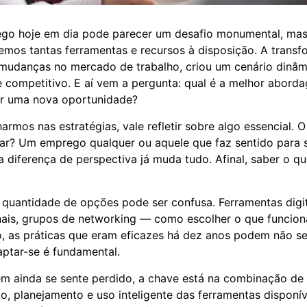
go hoje em dia pode parecer um desafio monumental, ma
emos tantas ferramentas e recursos à disposição. A transfo
udanças no mercado de trabalho, criou um cenário dinâm
 competitivo. E aí vem a pergunta: qual é a melhor abor
or uma nova oportunidade?
armos nas estratégias, vale refletir sobre algo essencial. 
ar? Um emprego qualquer ou aquele que faz sentido para su
a diferença de perspectiva já muda tudo. Afinal, saber o q
a quantidade de opções pode ser confusa. Ferramentas digit
onais, grupos de networking — como escolher o que funcio
, as práticas que eram eficazes há dez anos podem não se
aptar-se é fundamental.
em ainda se sente perdido, a chave está na combinação de
, planejamento e uso inteligente das ferramentas disponí