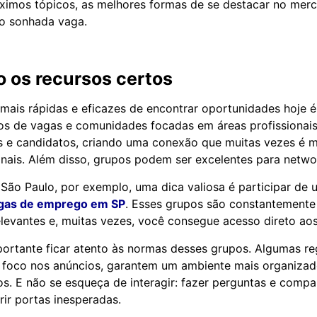
óximos tópicos, as melhores formas de se destacar no mer
ão sonhada vaga.
 os recursos certos
ais rápidas e eficazes de encontrar oportunidades hoje é 
os de vagas e comunidades focadas em áreas profissionai
 e candidatos, criando uma conexão que muitas vezes é ma
onais. Além disso, grupos podem ser excelentes para netwo
São Paulo, por exemplo, uma dica valiosa é participar de
gas de emprego em SP
. Esses grupos são constantemente
levantes e, muitas vezes, você consegue acesso direto aos
portante ficar atento às normas desses grupos. Algumas re
foco nos anúncios, garantem um ambiente mais organizado
. E não se esqueça de interagir: fazer perguntas e compar
ir portas inesperadas.