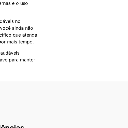
ernas e o uso
udáveis no
e você ainda não
cífico que atenda
 por mais tempo.
saudáveis,
have para manter
dências