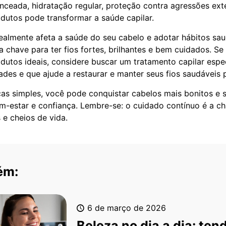
nceada, hidratação regular, proteção contra agressões ext
utos pode transformar a saúde capilar.
ealmente afeta a saúde do seu cabelo e adotar hábitos sa
a chave para ter fios fortes, brilhantes e bem cuidados. S
dutos ideais, considere buscar um tratamento capilar espe
ades e que ajude a restaurar e manter seus fios saudáveis
as simples, você pode conquistar cabelos mais bonitos e 
em-estar e confiança. Lembre-se: o cuidado contínuo é a c
 e cheios de vida.
ém:
6 de março de 2026
Beleza no dia a dia: ten