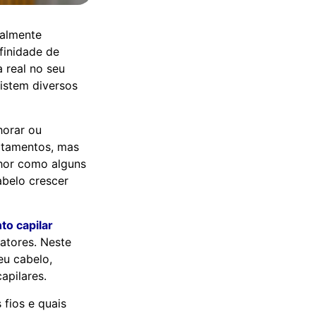
ealmente
finidade de
 real no seu
xistem diversos
horar ou
ratamentos, mas
lhor como alguns
abelo crescer
to capilar
atores. Neste
eu cabelo,
apilares.
fios e quais