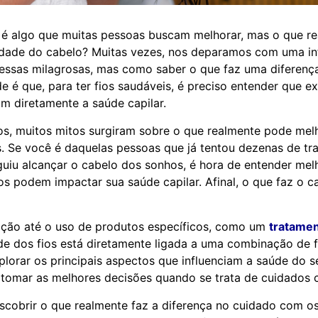
 é algo que muitas pessoas buscam melhorar, mas o que r
lidade do cabelo? Muitas vezes, nos deparamos com uma in
ssas milagrosas, mas como saber o que faz uma diferença
e é que, para ter fios saudáveis, é preciso entender que e
am diretamente a saúde capilar.
s, muitos mitos surgiram sobre o que realmente pode mel
os. Se você é daquelas pessoas que já tentou dezenas de t
uiu alcançar o cabelo dos sonhos, é hora de entender me
os podem impactar sua saúde capilar. Afinal, o que faz o c
ação até o uso de produtos específicos, como um
tratamen
e dos fios está diretamente ligada a uma combinação de f
plorar os principais aspectos que influenciam a saúde do s
tomar as melhores decisões quando se trata de cuidados c
cobrir o que realmente faz a diferença no cuidado com os 