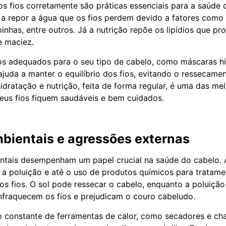
 os fios corretamente são práticas essenciais para a saúde c
 a repor a água que os fios perdem devido a fatores como 
nhas, entre outros. Já a nutrição repõe os lipídios que pr
e maciez.
s adequados para o seu tipo de cabelo, como máscaras hi
 ajuda a manter o equilíbrio dos fios, evitando o ressecame
dratação e nutrição, feita de forma regular, é uma das me
seus fios fiquem saudáveis e bem cuidados.
bientais e agressões externas
entais desempenham um papel crucial na saúde do cabelo.
, a poluição e até o uso de produtos químicos para tratame
os fios. O sol pode ressecar o cabelo, enquanto a poluiçã
fraquecem os fios e prejudicam o couro cabeludo.
o constante de ferramentas de calor, como secadores e ch