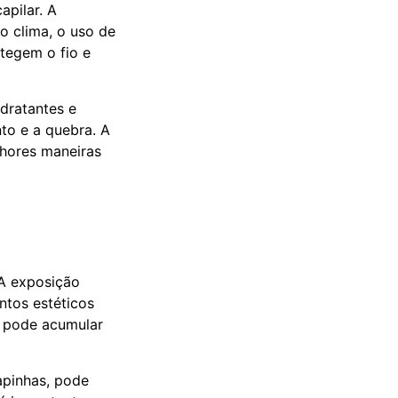
apilar. A
o clima, o uso de
otegem o fio e
dratantes e
nto e a quebra. A
lhores maneiras
 A exposição
ntos estéticos
o pode acumular
apinhas, pode