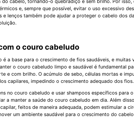
ra do cabelo, tornando-o quebradiço e sem brilho. Por isso,
térmicos e, sempre que possível, evitar o uso excessivo de
s e lenços também pode ajudar a proteger o cabelo dos d
oluição.
com o couro cabeludo
 é a base para o crescimento de fios saudáveis, e muitas 
anter o couro cabeludo limpo e saudável é fundamental par
rte e com brilho. O acúmulo de sebo, células mortas e im
culos capilares, impedindo o crescimento adequado dos fios.
ns no couro cabeludo e usar shampoos específicos para o 
ar a manter a saúde do couro cabeludo em dia. Além disso
capilar, feitos de maneira adequada, podem estimular a ci
mover um ambiente saudável para o crescimento do cabelo