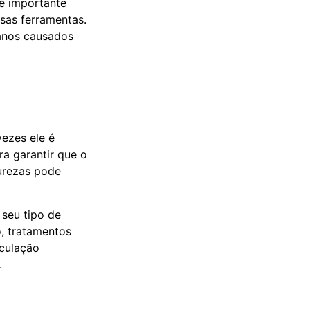
 é importante
ssas ferramentas.
anos causados
vezes ele é
a garantir que o
purezas pode
seu tipo de
, tratamentos
rculação
.