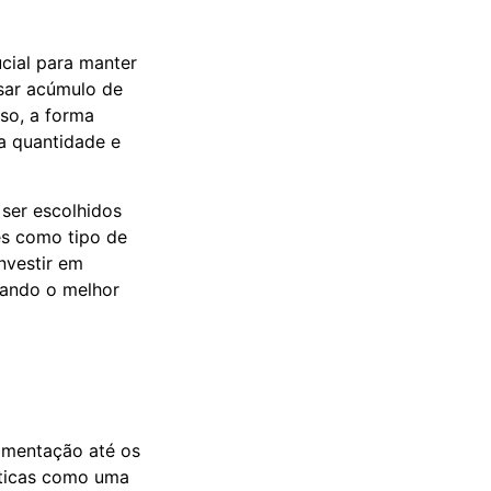
ucial para manter
sar acúmulo de
so, a forma
a quantidade e
ser escolhidos
es como tipo de
nvestir em
nando o melhor
limentação até os
áticas como uma