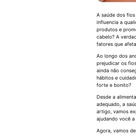
A saúde dos fios
influencia a qua
produtos e prome
cabelo? A verdad
fatores que afet
Ao longo dos ano
prejudicar os fi
ainda não conseg
hábitos e cuidad
forte e bonito?
Desde a aliment
adequado, a saúd
artigo, vamos ex
ajudando você a 
Agora, vamos des